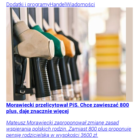
Dodatki i programy
Handel
Wiadomości
Morawiecki przelicytował PiS. Chce zawieszać 800
plus, daje znacznie więcej
Mateusz Morawiecki zaproponował zmianę zasad
wspierania polskich rodzin. Zamiast 800 plus proponuje
pensję rodzicielską w wysokości 3600 zł.