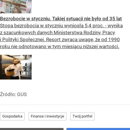
Bezrobocie w styczniu. Takiej sytuacji nie było od 35 lat
Stopa bezrobocia w styczniu wyniosła 5,4 proc. - wynika
z szacunkowych danych Ministerstwa Rodziny, Pracy
i Polityki Społecznej. Resort zwraca uwagę, że od 1990
roku nie odnotowano w tym miesiącu niższej wartości.
Źródło:
GUS
Gospodarka
Finanse i inwestycje
Twój portfel