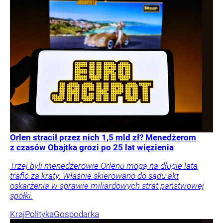
Orlen stracił przez nich 1,5 mld zł? Menedżerom
z czasów Obajtka grozi po 25 lat więzienia
Trzej byli menedżerowie Orlenu mogą na długie lata
trafić za kraty. Właśnie skierowano do sądu akt
oskarżenia w sprawie miliardowych strat państwowej
spółki.
Kraj
Polityka
Gospodarka