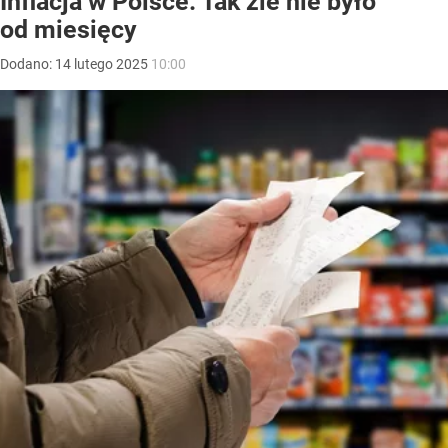
Inflacja w Polsce. Tak źle nie było
od miesięcy
Dodano:
14
lutego
2025
10:00