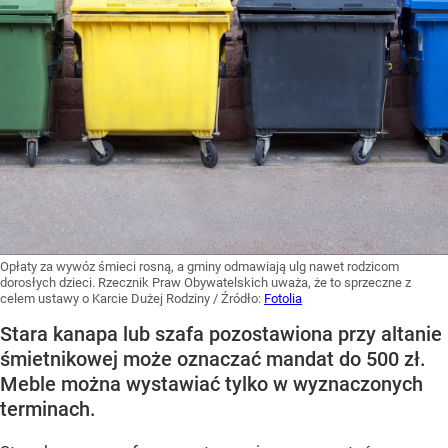
Opłaty za wywóz śmieci rosną, a gminy odmawiają ulg nawet rodzicom
dorosłych dzieci. Rzecznik Praw Obywatelskich uważa, że to sprzeczne z
celem ustawy o Karcie Dużej Rodziny
/ Źródło:
Fotolia
Stara kanapa lub szafa pozostawiona przy altanie
śmietnikowej może oznaczać mandat do 500 zł.
Meble można wystawiać tylko w wyznaczonych
terminach.