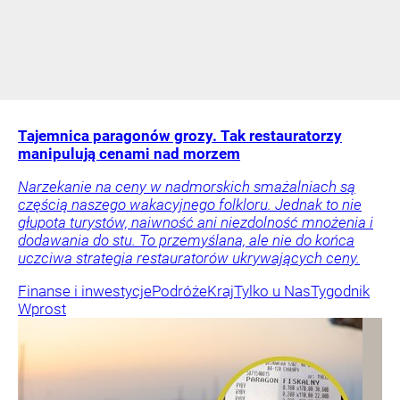
Tajemnica paragonów grozy. Tak restauratorzy
manipulują cenami nad morzem
Narzekanie na ceny w nadmorskich smażalniach są
częścią naszego wakacyjnego folkloru. Jednak to nie
głupota turystów, naiwność ani niezdolność mnożenia i
dodawania do stu. To przemyślana, ale nie do końca
uczciwa strategia restauratorów ukrywających ceny.
Finanse i inwestycje
Podróże
Kraj
Tylko u Nas
Tygodnik
Wprost