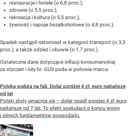
restauracje i hotele (o 6,8 proc.),
zdrowie (o 5,5 proc.),
rekreacja i kultura (o 5,5 proc.),
żywność i napoje bezalkoholowe (o 4,8 proc.).
Spadek nastąpił natomiast w kategorii transport (o 3,3
proc.), a także odzież i obuwie (o 1,7 proc.).
Ostateczne dane dotyczące inflacji konsumenckiej
za styczeń i luty br. GUS poda w połowie marca.
Polska waluta na fali. Dolar poniżej 4 zł, euro najtańsze
od lat
Polski złoty umacnia się – dolar spadł poniżej 4 zł, euro
najtańsze od 7 lat. To efekt spekulacji o końcu wojny
i silnych fundamentów gospodarki.