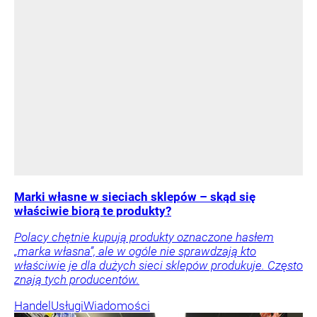
Marki własne w sieciach sklepów – skąd się
właściwie biorą te produkty?
Polacy chętnie kupują produkty oznaczone hasłem
„marka własna”, ale w ogóle nie sprawdzają kto
właściwie je dla dużych sieci sklepów produkuje. Często
znają tych producentów.
Handel
Usługi
Wiadomości