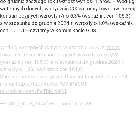
do grudnia zeszłego roku wzrost wyniósł 1 proc. –
Według
wstępnych danych, w styczniu 2025 r. ceny towarów i usług
konsumpcyjnych wzrosły r/r o 5,3% (wskaźnik cen 105,3),
a w stosunku do grudnia 2024 r. wzrosły o 1,0% (wskaźnik
cen 101,0)
– czytamy w komunikacie GUS.
Według wstępnych danych, w styczniu 2025 r.
#ceny
towarów i usług konsumpcyjnych wzrosły r/r o 5,3%
(wskaźnik cen 105,3), a w stosunku do grudnia 2024 r.
wzrosły o 1,0% (wskaźnik cen 101,0)
Dane ostateczne za styczeń i luty zostaną ogłoszone 14
marca.
https://t.co/4aVdcPdVhP
#GUS
pic.twitter.com/PeTRMhck9L
— GUS (@GUS_STAT)
February 14, 2025