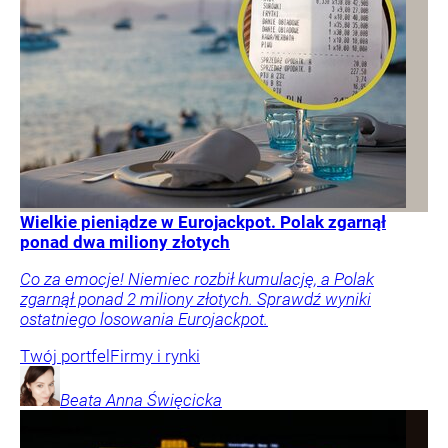
Wielkie pieniądze w Eurojackpot. Polak zgarnął
ponad dwa miliony złotych
Co za emocje! Niemiec rozbił kumulację, a Polak
zgarnął ponad 2 miliony złotych. Sprawdź wyniki
ostatniego losowania Eurojackpot.
Twój portfel
Firmy i rynki
Beata Anna
Święcicka