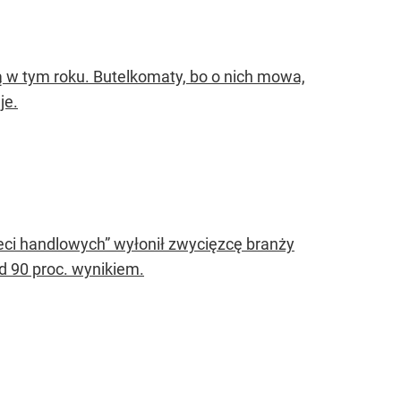
ą w tym roku. Butelkomaty, bo o nich mowa,
je.
ieci handlowych” wyłonił zwycięzcę branży
d 90 proc. wynikiem.