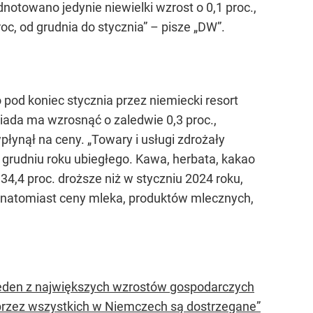
dnotowano jedynie niewielki wzrost o 0,1 proc.,
c, od grudnia do stycznia” – pisze „DW”.
 pod koniec stycznia przez niemiecki resort
ada ma wzrosnąć o zaledwie 0,3 proc.,
płynął na ceny. „Towary i usługi zdrożały
 grudniu roku ubiegłego. Kawa, herbata, kakao
 34,4 proc. droższe niż w styczniu 2024 roku,
c., natomiast ceny mleka, produktów mlecznych,
 jeden z największych wzrostów gospodarczych
rzez wszystkich w Niemczech są dostrzegane”