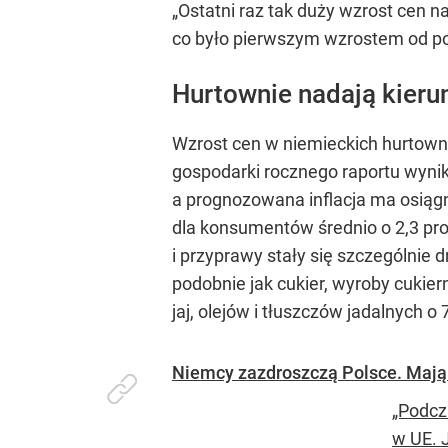
„Ostatni raz tak duży wzrost cen n
co było pierwszym wzrostem od pon
Hurtownie nadają kier
Wzrost cen w niemieckich hurtownia
gospodarki rocznego raportu wyni
a prognozowana inflacja ma osiągną
dla konsumentów średnio o 2,3 pro
i przyprawy stały się szczególnie d
podobnie jak cukier, wyroby cukier
jaj, olejów i tłuszczów jadalnych o 
Niemcy zazdroszczą Polsce. Mają 
„Podcz
w UE. 