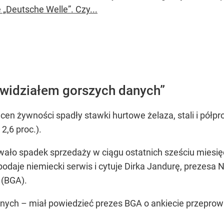
 „Deutsche Welle”. Czy...
 widziałem gorszych danych”
en żywności spadły stawki hurtowe żelaza, stali i półpro
,6 proc.).
ało spadek sprzedaży w ciągu ostatnich sześciu miesięc
odaje niemiecki serwis i cytuje Dirka Jandurę, prezesa
 (BGA).
anych – miał powiedzieć prezes BGA o ankiecie przepro