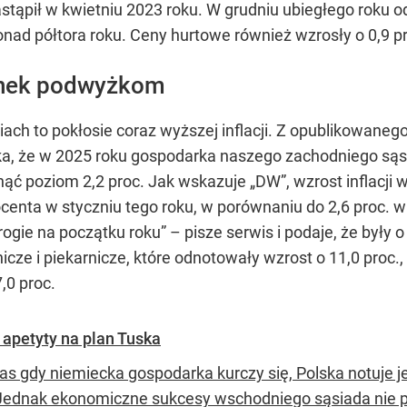
astąpił w kwietniu 2023 roku. W grudniu ubiegłego roku o
ad półtora roku. Ceny hurtowe również wzrosły o 0,9 pro
unek podwyżkom
ch to pokłosie coraz wyższej inflacji. Z opublikowanego
ka, że w 2025 roku gospodarka naszego zachodniego sąsi
ć poziom 2,2 proc. Jak wskazuje „DW”, wzrost inflacji w
centa w styczniu tego roku, w porównaniu do 2,6 proc. w
rogie na początku roku” – pisze serwis i podaje, że były o
nicze i piekarnicze, które odnotowały wzrost o 11,0 pro
7,0 proc.
apetyty na plan Tuska
as gdy niemiecka gospodarka kurczy się, Polska notuje
Jednak ekonomiczne sukcesy wschodniego sąsiada nie p