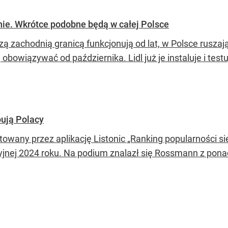
nie. Wkrótce podobne będą w całej Polsce
zą zachodnią granicą funkcjonują od lat, w Polsce ruszaj
obowiązywać od października. Lidl już je instaluje i testu
ują Polacy
towany przez aplikację Listonic „Ranking popularności s
yjnej 2024 roku. Na podium znalazł się Rossmann z pona