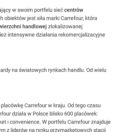
adający w swoim portfelu sieć
centrów
biektów jest siła marki Carrefour, która
wierzchni handlowej
zlokalizowanej
nież intensywne działania rekomercjalizacyjne
andardy na światowych rynkach handlu. Od wielu
 placówkę Carrefour w kraju. Od tego czasu
four działa w Polsce blisko 600 placówek:
et i convenience. W portfelu Carrefour znajduje
ym z liderów na rynku przymarketowych stacji