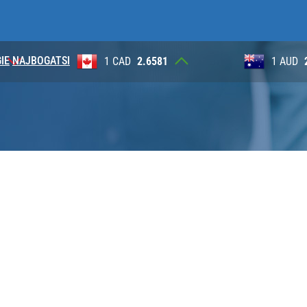
IE
NAJBOGATSI
1
1 AUD
2.6230
100 JP