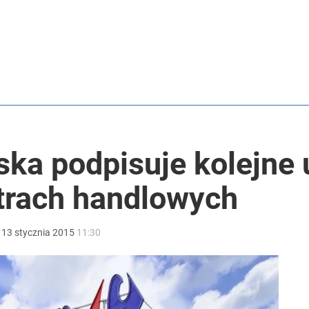
lska podpisuje kolejn
trach handlowych
:
13
stycznia
2015
11:30