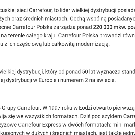
uskiej sieci Carrefour, to lider wielkiej dystrybucji posi
ych oraz średnich miastach. Cechą wspólną posiadanych o
becnie Carrefour Polska zarządza ponad
2
20
000 mkw. po
h
na terenie całego kraju. Carrefour Polska prowadzi rów
 z ich częściową lub całkowitą modernizacją.
 wielkiej dystrybucji, który od ponad 50 lat wyznacza st
iej dystrybucji w Europie i numerem 2 na świecie.
 Grupy Carrefour. W 1997 roku w Łodzi otwarto pierwszą
ija się we wszystkich formatach. Dziś pod szyldem Carre
nczyzowe Carrefour Express w dwóch formatach: mini-mark
kupionych w dużych i średnich miastach, jest także jedn