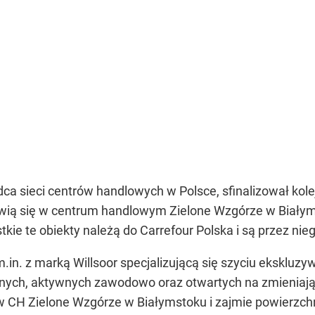
ządca sieci centrów handlowych w Polsce, sfinalizował k
ią się w centrum handlowym Zielone Wzgórze w Białymst
stkie te obiekty należą do Carrefour Polska i są przez ni
n. z marką Willsoor specjalizującą się szyciu ekskluzy
ch, aktywnych zawodowo oraz otwartych na zmieniające
. w CH Zielone Wzgórze w Białymstoku i zajmie powierzch