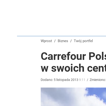
Wprost
/
Biznes
/
Twój portfel
Carrefour Po
w swoich cen
Dodano:
5
listopada
2013
9:11
/
Zmieniono