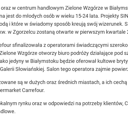
u oraz w centrum handlowym Zielone Wzgórze w Białymst
na jest do młodych osób w wieku 15-24 lata. Projekty S
odą i które w świadomy sposób kreują swój wizerunek. 
kw. w Zgorzelcu zostaną otwarte w pierwszym kwartale 
four sfinalizowała z operatorami świadczącymi szeroko 
elone Wzgórze otworzy biuro podróży działające pod sz
ko jedyny w Białymstoku będzie oferował kultowe bryty
lerii Słowiańskiej. Salon tego operatora zajmie powier
zowane są w dużych oraz średnich miastach, a ich cechą
permarket Carrefour.
lokalnym rynku oraz w odpowiedzi na potrzeby klientów, C
ndlowe.