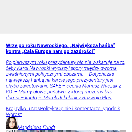
Wrze po roku Nawrockiego. „Największa hańba”
kontra „Cała Europa nam go zazdrości”
Po pierwszym roku prezydentury nic nie wskazuje na to,
żeby Karol Nawrocki wyciszył spory między dwoma
zwaśnionymi politycznymi obozami. – Dotychczas
największą hańbą na karcie jego prezydentury jest
chyba zawetowanie SAFE – ocenia Mariusz Witczak z
KO. – Mamy głowę państwa, z której możemy być
dumni – kontruje Marek Jakubiak z Rozwoju Plus.
Kraj
Tylko u Nas
Polityka
Opinie i komentarze
Tygodnik
Wprost
Magdalena
Frindt