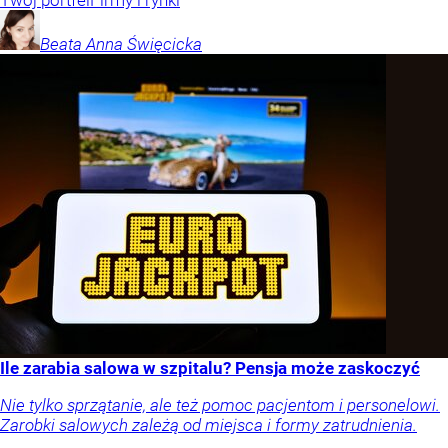
Beata Anna
Święcicka
Ile zarabia salowa w szpitalu? Pensja może zaskoczyć
Nie tylko sprzątanie, ale też pomoc pacjentom i personelowi.
Zarobki salowych zależą od miejsca i formy zatrudnienia.