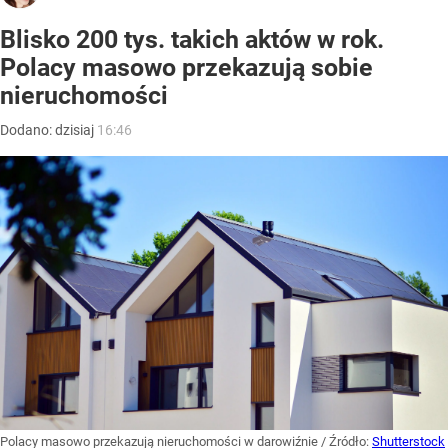
Blisko 200 tys. takich aktów w rok.
Polacy masowo przekazują sobie
nieruchomości
Dodano:
dzisiaj
16:46
Polacy masowo przekazują nieruchomości w darowiźnie
/ Źródło:
Shutterstock