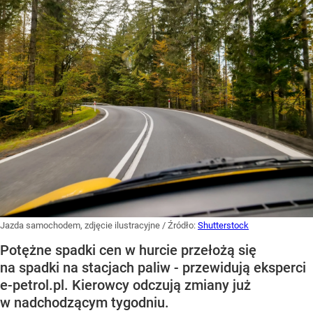
Jazda samochodem, zdjęcie ilustracyjne
/ Źródło:
Shutterstock
Potężne spadki cen w hurcie przełożą się
na spadki na stacjach paliw - przewidują eksperci
e-petrol.pl. Kierowcy odczują zmiany już
w nadchodzącym tygodniu.