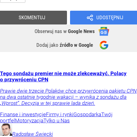
SKOMENTUJ
UDOSTĘPNIJ
Obserwuj nas
w
Google News
Dodaj jako
źródło w Google
Tego sondażu premier nie może zlekceważyć. Polacy
o przywróceniu CPN
Prawie dwie trzecie Polaków chce przywrócenia pakietu CPN
na dwa ostatnie tygodnie wakacji – wynika z sondażu dla
„Wprost”. Decyzja w tej sprawie lada dzień.
Finanse i inwestycje
Firmy i rynki
Gospodarka
Twój
portfel
Motoryzacja
Tylko u Nas
Radosław
Święcki