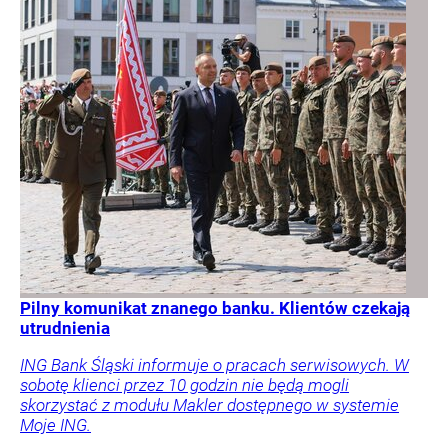
Pilny komunikat znanego banku. Klientów czekają
utrudnienia
ING Bank Śląski informuje o pracach serwisowych. W
sobotę klienci przez 10 godzin nie będą mogli
skorzystać z modułu Makler dostępnego w systemie
Moje ING.