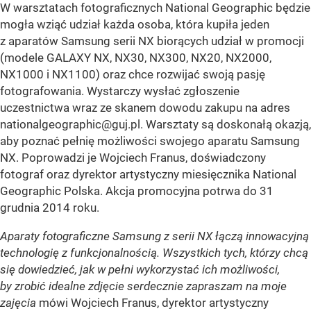
W warsztatach fotograficznych National Geographic będzie
mogła wziąć udział każda osoba, która kupiła jeden
z aparatów Samsung serii NX biorących udział w promocji
(modele GALAXY NX, NX30, NX300, NX20, NX2000,
NX1000 i NX1100) oraz chce rozwijać swoją pasję
fotografowania. Wystarczy wysłać zgłoszenie
uczestnictwa wraz ze skanem dowodu zakupu na adres
nationalgeographic@guj.pl
. Warsztaty są doskonałą okazją,
aby poznać pełnię możliwości swojego aparatu Samsung
NX. Poprowadzi je Wojciech Franus, doświadczony
fotograf oraz dyrektor artystyczny miesięcznika National
Geographic Polska. Akcja promocyjna potrwa do 31
grudnia 2014 roku.
Aparaty fotograficzne Samsung z serii NX łączą innowacyjną
technologię z funkcjonalnością. Wszystkich tych, którzy chcą
się dowiedzieć, jak w pełni wykorzystać ich możliwości,
by zrobić idealne zdjęcie serdecznie zapraszam na moje
zajęcia
mówi Wojciech Franus, dyrektor artystyczny