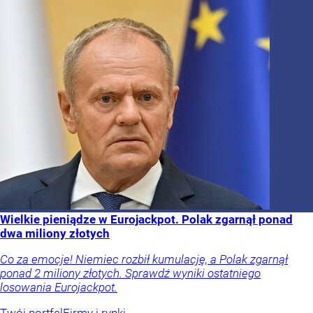
Wielkie pieniądze w Eurojackpot. Polak zgarnął ponad
dwa miliony złotych
Co za emocje! Niemiec rozbił kumulację, a Polak zgarnął
ponad 2 miliony złotych. Sprawdź wyniki ostatniego
losowania Eurojackpot.
Twój portfel
Firmy i rynki