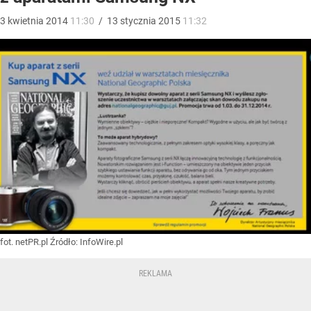
3
kwietnia
2014
11:30
/
13
stycznia
2015
11:32
fot. netPR.pl
Źródło:
InfoWire.pl