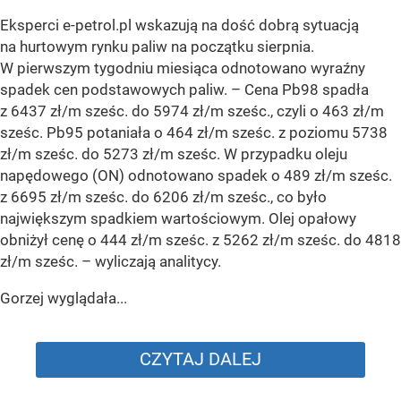
Eksperci e-petrol.pl wskazują na dość dobrą sytuacją
na hurtowym rynku paliw na początku sierpnia.
W pierwszym tygodniu miesiąca odnotowano wyraźny
spadek cen podstawowych paliw. –
Cena Pb98 spadła
z 6437 zł/m sześc. do 5974 zł/m sześc., czyli o 463 zł/m
sześc. Pb95 potaniała o 464 zł/m sześc. z poziomu 5738
zł/m sześc. do 5273 zł/m sześc. W przypadku oleju
napędowego (ON) odnotowano spadek o 489 zł/m sześc.
z 6695 zł/m sześc. do 6206 zł/m sześc., co było
największym spadkiem wartościowym. Olej opałowy
obniżył cenę o 444 zł/m sześc. z 5262 zł/m sześc. do 4818
zł/m sześc.
– wyliczają analitycy.
Gorzej wyglądała...
CZYTAJ DALEJ