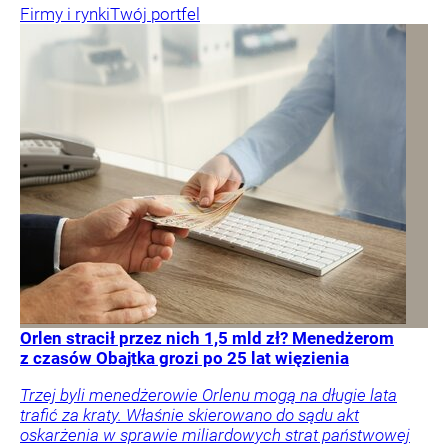
Firmy i rynki
Twój portfel
Orlen stracił przez nich 1,5 mld zł? Menedżerom
z czasów Obajtka grozi po 25 lat więzienia
Trzej byli menedżerowie Orlenu mogą na długie lata
trafić za kraty. Właśnie skierowano do sądu akt
oskarżenia w sprawie miliardowych strat państwowej