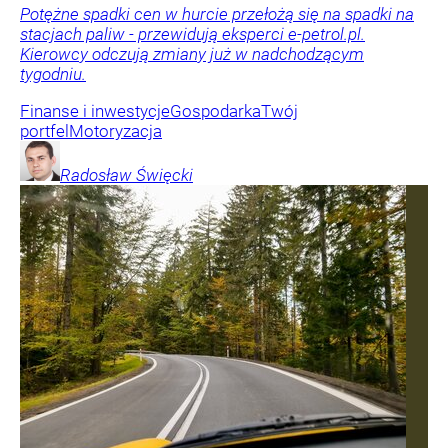
Potężne spadki cen w hurcie przełożą się na spadki na
stacjach paliw - przewidują eksperci e-petrol.pl.
Kierowcy odczują zmiany już w nadchodzącym
tygodniu.
Finanse i inwestycje
Gospodarka
Twój
portfel
Motoryzacja
Radosław
Święcki