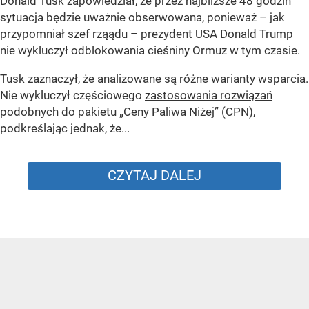
Donald Tusk zapowiedział, że przez najbliższe 48 godzin
sytuacja będzie uważnie obserwowana, ponieważ – jak
przypomniał szef rząądu – prezydent USA Donald Trump
nie wykluczył odblokowania cieśniny Ormuz w tym czasie.
Tusk zaznaczył, że analizowane są różne warianty wsparcia.
Nie wykluczył częściowego
zastosowania rozwiązań
podobnych do pakietu „Ceny Paliwa Niżej” (CPN
),
podkreślając jednak, że...
CZYTAJ DALEJ