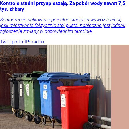
Kontrole studni przyspieszają. Za pobór wody nawet 7,5
tys. zł kary
Senior może całkowicie przestać płacić za wywóz śmieci,
jeśli mieszkanie faktycznie stoi puste. Konieczne jest jednak
zgłoszenie zmiany w odpowiednim terminie.
Twój portfel
Poradnik