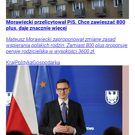
Morawiecki przelicytował PiS. Chce zawieszać 800
plus, daje znacznie więcej
Mateusz Morawiecki zaproponował zmianę zasad
wspierania polskich rodzin. Zamiast 800 plus proponuje
pensję rodzicielską w wysokości 3600 zł.
Kraj
Polityka
Gospodarka