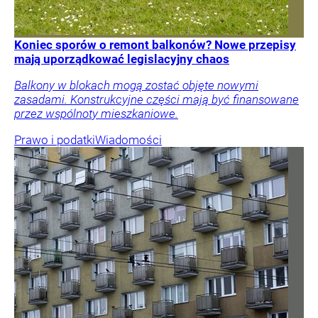
Koniec sporów o remont balkonów? Nowe przepisy
mają uporządkować legislacyjny chaos
Balkony w blokach mogą zostać objęte nowymi
zasadami. Konstrukcyjne części mają być finansowane
przez wspólnoty mieszkaniowe.
Prawo i podatki
Wiadomości