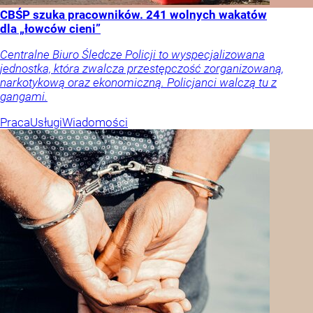
CBŚP szuka pracowników. 241 wolnych wakatów
dla „łowców cieni”
Centralne Biuro Śledcze Policji to wyspecjalizowana
jednostka, która zwalcza przestępczość zorganizowaną,
narkotykową oraz ekonomiczną. Policjanci walczą tu z
gangami.
Praca
Usługi
Wiadomości