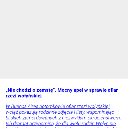
„Nie chodzi o zemstę”. Mocny apel w sprawie ofiar
rzezi wołyńskiej
W Buenos Aires potomkowie ofiar rzezi wołyńskiej
wciąż pokazują rodzinne zdjęcia i listy, wspominając
bliskich zamordowanych z niezwykłym okrucieństwem.
Ich dramat przypomina, że dla wielu rodzin Wołyń nie