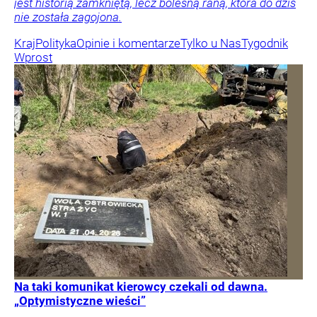
jest historią zamkniętą, lecz bolesną raną, która do dziś
nie została zagojona.
Kraj
Polityka
Opinie i komentarze
Tylko u Nas
Tygodnik
Wprost
Na taki komunikat kierowcy czekali od dawna.
„Optymistyczne wieści”