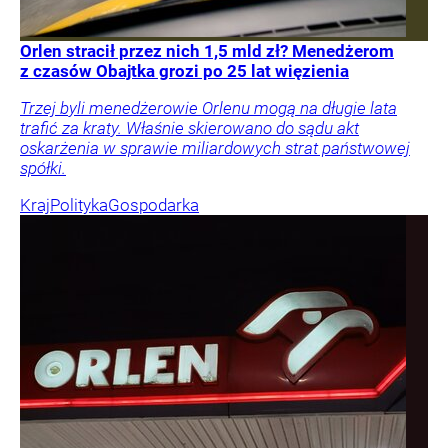
Orlen stracił przez nich 1,5 mld zł? Menedżerom
z czasów Obajtka grozi po 25 lat więzienia
Trzej byli menedżerowie Orlenu mogą na długie lata
trafić za kraty. Właśnie skierowano do sądu akt
oskarżenia w sprawie miliardowych strat państwowej
spółki.
Kraj
Polityka
Gospodarka