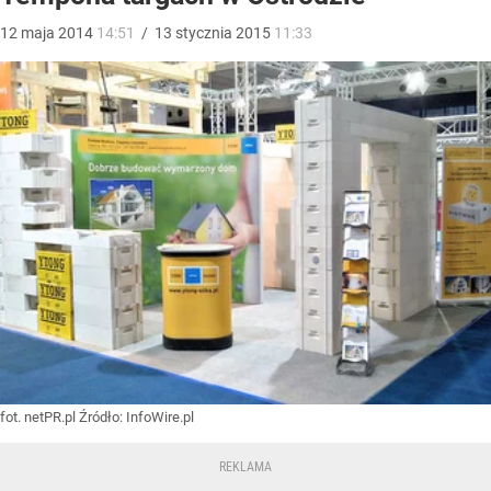
12
maja
2014
14:51
/
13
stycznia
2015
11:33
fot. netPR.pl
Źródło:
InfoWire.pl