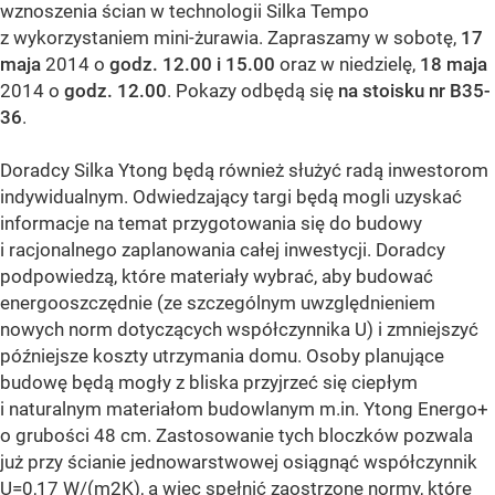
wznoszenia ścian w technologii Silka Tempo
z wykorzystaniem mini-żurawia. Zapraszamy w sobotę,
17
maja
2014 o
godz. 12.00 i 15.00
oraz w niedzielę,
18 maja
2014 o
godz. 12.00
. Pokazy odbędą się
na stoisku nr B35-
36
.
Doradcy Silka Ytong będą również służyć radą inwestorom
indywidualnym. Odwiedzający targi będą mogli uzyskać
informacje na temat przygotowania się do budowy
i racjonalnego zaplanowania całej inwestycji. Doradcy
podpowiedzą, które materiały wybrać, aby budować
energooszczędnie (ze szczególnym uwzględnieniem
nowych norm dotyczących współczynnika U) i zmniejszyć
późniejsze koszty utrzymania domu. Osoby planujące
budowę będą mogły z bliska przyjrzeć się ciepłym
i naturalnym materiałom budowlanym m.in. Ytong Energo+
o grubości 48 cm. Zastosowanie tych bloczków pozwala
już przy ścianie jednowarstwowej osiągnąć współczynnik
U=0,17 W/(m2K), a wiec spełnić zaostrzone normy, które