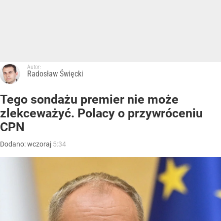
Autor:
Radosław Święcki
Tego sondażu premier nie może
zlekceważyć. Polacy o przywróceniu
CPN
Dodano:
wczoraj
5:34