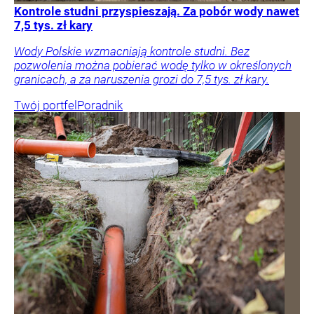
Kontrole studni przyspieszają. Za pobór wody nawet
7,5 tys. zł kary
Wody Polskie wzmacniają kontrole studni. Bez
pozwolenia można pobierać wodę tylko w określonych
granicach, a za naruszenia grozi do 7,5 tys. zł kary.
Twój portfel
Poradnik