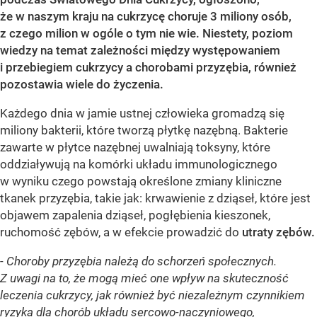
że w naszym kraju na cukrzycę choruje 3 miliony osób,
z czego milion w ogóle o tym nie wie. Niestety, poziom
wiedzy na temat zależności między występowaniem
i przebiegiem cukrzycy a chorobami przyzębia, również
pozostawia wiele do życzenia.
Każdego dnia w jamie ustnej człowieka gromadzą się
miliony bakterii, które tworzą płytkę nazębną. Bakterie
zawarte w płytce nazębnej uwalniają toksyny, które
oddziaływują na komórki układu immunologicznego
w wyniku czego powstają określone zmiany kliniczne
tkanek przyzębia, takie jak: krwawienie z dziąseł, które jest
objawem zapalenia dziąseł, pogłębienia kieszonek,
ruchomość zębów, a w efekcie prowadzić do
utraty zębów.
-
Choroby przyzębia należą do schorzeń społecznych.
Z uwagi na to, że mogą mieć one wpływ na skuteczność
leczenia cukrzycy, jak również być niezależnym czynnikiem
ryzyka dla chorób układu sercowo-naczyniowego,