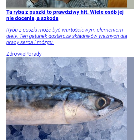
Ta ryba z puszki to prawdziwy hit. Wiele osób jej
nie docenia, a szkoda
Ryba z puszki może być wartościowym elementem
diety. Ten gatunek dostarcza składników ważnych dla
pracy serca i mózgu.
Zdrowie
Porady