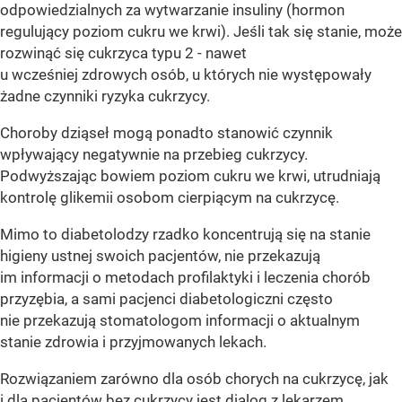
odpowiedzialnych za wytwarzanie insuliny (hormon
regulujący poziom cukru we krwi). Jeśli tak się stanie, może
rozwinąć się cukrzyca typu 2 - nawet
u wcześniej zdrowych osób, u których nie występowały
żadne czynniki ryzyka cukrzycy.
Choroby dziąseł mogą ponadto stanowić czynnik
wpływający negatywnie na przebieg cukrzycy.
Podwyższając bowiem poziom cukru we krwi, utrudniają
kontrolę glikemii osobom cierpiącym na cukrzycę.
Mimo to diabetolodzy rzadko koncentrują się na stanie
higieny ustnej swoich pacjentów, nie przekazują
im informacji o metodach profilaktyki i leczenia chorób
przyzębia, a sami pacjenci diabetologiczni często
nie przekazują stomatologom informacji o aktualnym
stanie zdrowia i przyjmowanych lekach.
Rozwiązaniem zarówno dla osób chorych na cukrzycę, jak
i dla pacjentów bez cukrzycy jest dialog z lekarzem