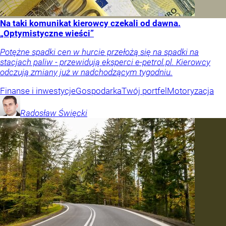
Na taki komunikat kierowcy czekali od dawna.
„Optymistyczne wieści”
Potężne spadki cen w hurcie przełożą się na spadki na
stacjach paliw - przewidują eksperci e-petrol.pl. Kierowcy
odczują zmiany już w nadchodzącym tygodniu.
Finanse i inwestycje
Gospodarka
Twój portfel
Motoryzacja
Radosław
Święcki