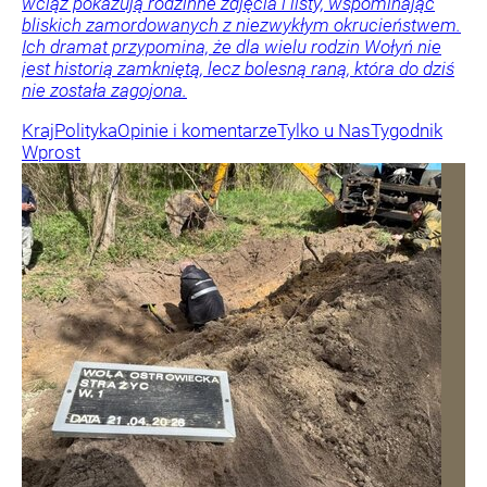
wciąż pokazują rodzinne zdjęcia i listy, wspominając
bliskich zamordowanych z niezwykłym okrucieństwem.
Ich dramat przypomina, że dla wielu rodzin Wołyń nie
jest historią zamkniętą, lecz bolesną raną, która do dziś
nie została zagojona.
Kraj
Polityka
Opinie i komentarze
Tylko u Nas
Tygodnik
Wprost