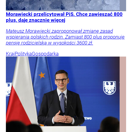
Morawiecki przelicytował PiS. Chce zawieszać 800
plus, daje znacznie więcej
Mateusz Morawiecki zaproponował zmianę zasad
wspierania polskich rodzin. Zamiast 800 plus proponuje
pensję rodzicielską w wysokości 3600 zł.
Kraj
Polityka
Gospodarka