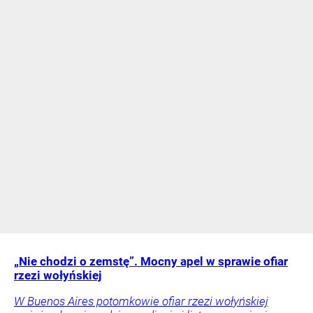
„Nie chodzi o zemstę”. Mocny apel w sprawie ofiar
rzezi wołyńskiej
W Buenos Aires potomkowie ofiar rzezi wołyńskiej