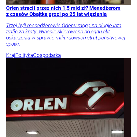
Orlen stracił przez nich 1,5 mld zł? Menedżerom
z czasów Obajtka grozi po 25 lat więzienia
Trzej byli menedżerowie Orlenu mogą na długie lata
trafić za kraty. Właśnie skierowano do sądu akt
oskarżenia w sprawie miliardowych strat państwowej
spółki.
Kraj
Polityka
Gospodarka