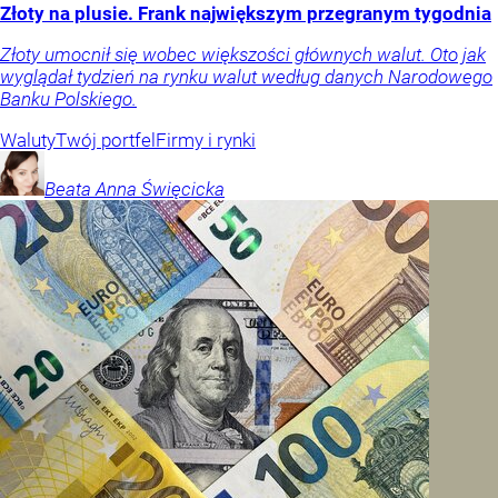
Złoty na plusie. Frank największym przegranym tygodnia
Złoty umocnił się wobec większości głównych walut. Oto jak
wyglądał tydzień na rynku walut według danych Narodowego
Banku Polskiego.
Waluty
Twój portfel
Firmy i rynki
Beata Anna
Święcicka