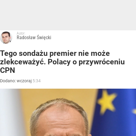
Autor:
Radosław Święcki
Tego sondażu premier nie może
zlekceważyć. Polacy o przywróceniu
CPN
Dodano:
wczoraj
5:34