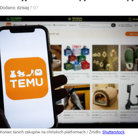
Dodano:
dzisiaj
7:07
Koniec tanich zakupów na chińskich platformach
/ Źródło:
Shutterstock