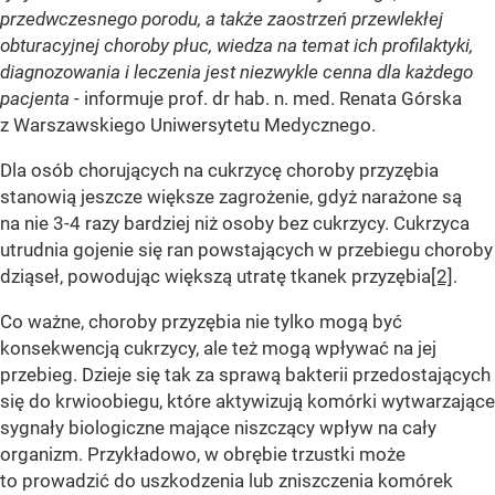
przedwczesnego porodu, a także zaostrzeń przewlekłej
obturacyjnej choroby płuc, wiedza na temat ich profilaktyki,
diagnozowania i leczenia jest niezwykle cenna dla każdego
pacjenta
- informuje prof. dr hab. n. med. Renata Górska
z Warszawskiego Uniwersytetu Medycznego.
Dla osób chorujących na cukrzycę choroby przyzębia
stanowią jeszcze większe zagrożenie, gdyż narażone są
na nie 3-4 razy bardziej niż osoby bez cukrzycy.
Cukrzyca
utrudnia gojenie się ran powstających w przebiegu choroby
dziąseł, powodując większą utratę tkanek przyzębia
[2]
.
Co ważne, choroby przyzębia nie tylko mogą być
konsekwencją cukrzycy, ale też mogą wpływać na jej
przebieg. Dzieje się tak za sprawą bakterii przedostających
się do krwioobiegu, które aktywizują komórki wytwarzające
sygnały biologiczne mające niszczący wpływ na cały
organizm. Przykładowo, w obrębie trzustki może
to prowadzić do uszkodzenia lub zniszczenia komórek