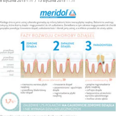
8
stycznia
2015
9:56
/
13
stycznia
2015
11:38