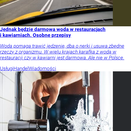
Jednak będzie darmowa woda w restauracjach
i kawiarniach. Osobne przepisy
Woda pomaga trawić jedzenie, dba o nerki i usuwa zbędne
rzeczy z organizmu. W wielu krajach karafka z wodą w
restauracji czy w kawiarni jest darmowa. Ale nie w Polsce.
Usługi
Handel
Wiadomości