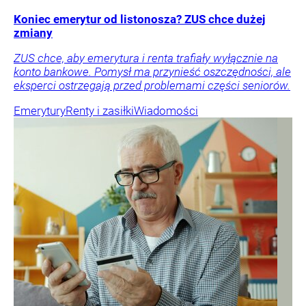
Koniec emerytur od listonosza? ZUS chce dużej
zmiany
ZUS chce, aby emerytura i renta trafiały wyłącznie na
konto bankowe. Pomysł ma przynieść oszczędności, ale
eksperci ostrzegają przed problemami części seniorów.
Emerytury
Renty i zasiłki
Wiadomości