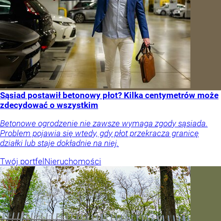
Sąsiad postawił betonowy płot? Kilka centymetrów może
zdecydować o wszystkim
Betonowe ogrodzenie nie zawsze wymaga zgody sąsiada.
Problem pojawia się wtedy, gdy płot przekracza granicę
działki lub staje dokładnie na niej.
Twój portfel
Nieruchomości