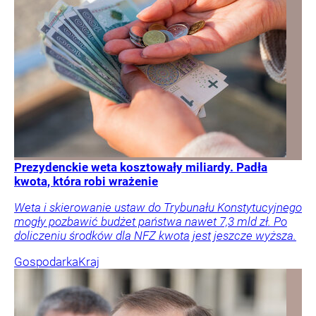
Prezydenckie weta kosztowały miliardy. Padła
kwota, która robi wrażenie
Weta i skierowanie ustaw do Trybunału Konstytucyjnego
mogły pozbawić budżet państwa nawet 7,3 mld zł. Po
doliczeniu środków dla NFZ kwota jest jeszcze wyższa.
Gospodarka
Kraj