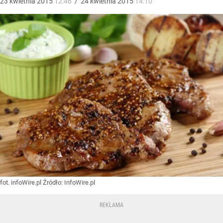
23
kwietnia
2015
12:46
/
24
kwietnia
2015
14:10
fot. infoWire.pl
Źródło:
InfoWire.pl