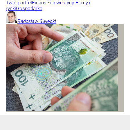
Twój portfel
Finanse i inwestycje
Firmy i
rynki
Gospodarka
Radosław
Święcki