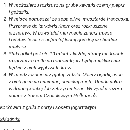
W moździerzu rozkrusz na grube kawałki czarny pieprz
i goździki.
W misce pomieszaj ze sobą oliwę, musztardę francuską,
Przyprawę do karkówki Knorr oraz rozkruszone
przyprawy. W powstałej marynacie zanurz mięso
i odstaw je na co najmniej jedną godzinę w chłodne
miejsce.
Steki grilluj po koło 10 minut z każdej strony na średnio
rozgrzanym grillu do momentu, aż będą miękkie i nie
będzie z nich wypływała krew.
W miedzyczasie przygotuj tzatziki. Obierz ogórki, usuń
z nich gniazda nasienne, posiekaj miętę. Ogórki pokrój
w drobną kostkę lub zetrzyj na tarce. Wszystko razem
połącz z Sosem Czosnkowym Hellmann's.
Karkówka z grilla z curry i sosem jogurtowym
Składniki: