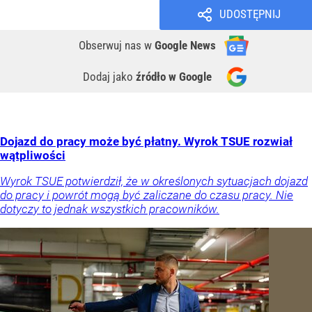
UDOSTĘPNIJ
Obserwuj nas
w
Google News
Dodaj jako
źródło w Google
Dojazd do pracy może być płatny. Wyrok TSUE rozwiał
wątpliwości
Wyrok TSUE potwierdził, że w określonych sytuacjach dojazd
do pracy i powrót mogą być zaliczane do czasu pracy. Nie
dotyczy to jednak wszystkich pracowników.