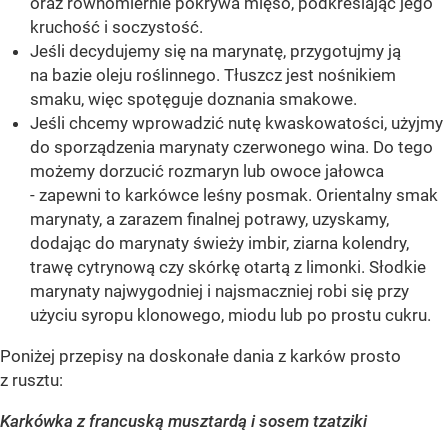
oraz równomiernie pokrywa mięso, podkreślając jego
kruchość i soczystość.
Jeśli decydujemy się na marynatę, przygotujmy ją
na bazie oleju roślinnego. Tłuszcz jest nośnikiem
smaku, więc spotęguje doznania smakowe.
Jeśli chcemy wprowadzić nutę kwaskowatości, użyjmy
do sporządzenia marynaty czerwonego wina. Do tego
możemy dorzucić rozmaryn lub owoce jałowca
- zapewni to karkówce leśny posmak. Orientalny smak
marynaty, a zarazem finalnej potrawy, uzyskamy,
dodając do marynaty świeży imbir, ziarna kolendry,
trawę cytrynową czy skórkę otartą z limonki. Słodkie
marynaty najwygodniej i najsmaczniej robi się przy
użyciu syropu klonowego, miodu lub po prostu cukru.
Poniżej przepisy na doskonałe dania z karków prosto
z rusztu:
Karkówka z francuską musztardą i sosem tzatziki