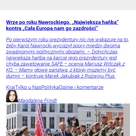
Wrze po roku Nawrockiego. „Największa hańba”
kontra „Cała Europa nam go zazdrości”
Po pierwszym roku prezydentury nic nie wskazuje na to,
żeby Karol Nawrocki wyciszył spory między dwoma
zwaśnionymi politycznymi obozami. – Dotychczas
największą hańbą na karcie jego prezydentury jest
chyba zawetowanie SAFE – ocenia Mariusz Witczak z
KO. – Mamy głowę państwa, z której możemy być
dumni – kontruje Marek Jakubiak z Rozwoju Plus.
Kraj
Tylko u Nas
Polityka
Opinie i komentarze
Magdalena
Frindt