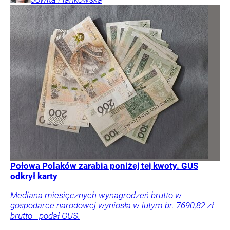
Połowa Polaków zarabia poniżej tej kwoty. GUS
odkrył karty
Mediana miesięcznych wynagrodzeń brutto w
gospodarce narodowej wyniosła w lutym br. 7690,82 zł
brutto - podał GUS.