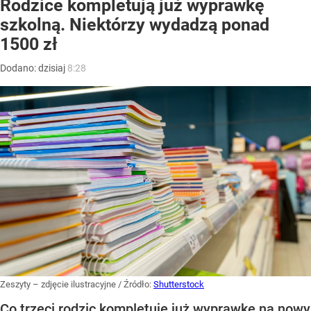
Rodzice kompletują już wyprawkę
szkolną. Niektórzy wydadzą ponad
1500 zł
Dodano:
dzisiaj
8:28
Zeszyty – zdjęcie ilustracyjne
/ Źródło:
Shutterstock
Co trzeci rodzic kompletuje już wyprawkę na nowy