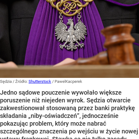
Sędzia
/ Źródło:
Shutterstock
/
PawelKacperek
Jedno sądowe pouczenie wywołało większe
poruszenie niż niejeden wyrok. Sędzia otwarcie
zakwestionował stosowaną przez banki praktykę
składania „niby-oświadczeń”, jednocześnie
pokazując problem, który może nabrać
szczególnego znaczenia po wejściu w życie nowej
ustawy frankowej. Stawką są nie tylko zasady