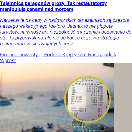
Tajemnica paragonów grozy. Tak restauratorzy
manipulują cenami nad morzem
Narzekanie na ceny w nadmorskich smażalniach są częścią
naszego wakacyjnego folkloru. Jednak to nie głupota
turystów, naiwność ani niezdolność mnożenia i dodawania do
stu. To przemyślana, ale nie do końca uczciwa strategia
restauratorów ukrywających ceny.
Finanse i inwestycje
Podróże
Kraj
Tylko u Nas
Tygodnik
Wprost