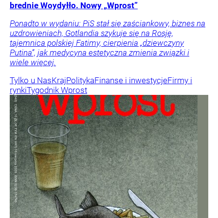
brednie Woydyłło. Nowy „Wprost”
Ponadto w wydaniu: PiS stał się zaściankowy, biznes na
uzdrowieniach, Gotlandia szykuje się na Rosję,
tajemnica polskiej Fatimy, cierpienia „dziewczyny
Putina”, jak medycyna estetyczna zmienia związki i
wiele więcej.
Tylko u Nas
Kraj
Polityka
Finanse i inwestycje
Firmy i
rynki
Tygodnik Wprost