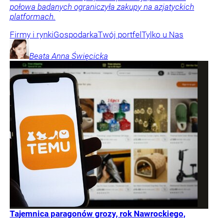
połowa badanych ograniczyła zakupy na azjatyckich
platformach.
Firmy i rynki
Gospodarka
Twój portfel
Tylko u Nas
Beata Anna
Święcicka
Tajemnica paragonów grozy, rok Nawrockiego,