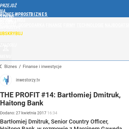
PRZEJDŹ
NA
BIZNES WPROST
STRONĘ
OPINIE
TWÓJ
GŁÓWNĄ
PORTFEL
GOSPODARKA
FINANSE
FIRMY
TECHNOLOGIE
NAJBOGATSI
WPROST.PL
UBSKRYBUJ
ZALOGUJ
MENU
Biznes
/
Finanse i inwestycje
inwestorzy.tv
THE PROFIT #14: Bartłomiej Dmitruk,
Haitong Bank
Dodano:
27
kwietnia
2017
16:34
Bartłomiej Dmitruk, Senior Country Officer,
Haitong Bank, w rozmowie z Marcinem Gawędą