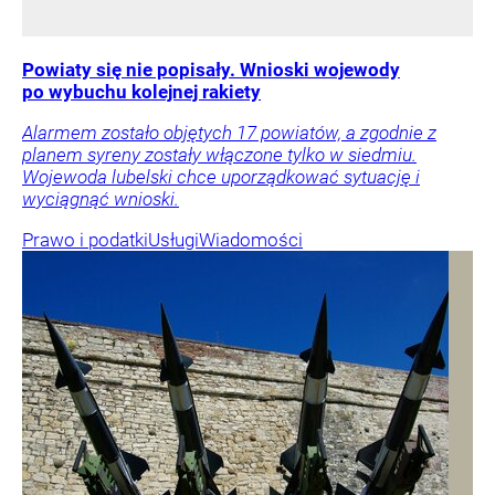
Powiaty się nie popisały. Wnioski wojewody
po wybuchu kolejnej rakiety
Alarmem zostało objętych 17 powiatów, a zgodnie z
planem syreny zostały włączone tylko w siedmiu.
Wojewoda lubelski chce uporządkować sytuację i
wyciągnąć wnioski.
Prawo i podatki
Usługi
Wiadomości