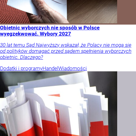
Obietnic wyborczych nie sposób w Polsce
wyegzekwować. Wybory 2027
30 lat temu Sąd Najwyższy wskazał, że Polacy nie mogą się
od polityków domagać przed sądem spełnienia wyborczych
obietnic. Dlaczego?
Dodatki i programy
Handel
Wiadomości