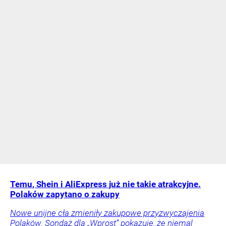
Temu, Shein i AliExpress już nie takie atrakcyjne.
Polaków zapytano o zakupy
Nowe unijne cła zmieniły zakupowe przyzwyczajenia
Polaków. Sondaż dla „Wprost” pokazuje, że niemal