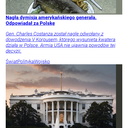
Nagła dymisja amerykańskiego generała.
Odpowiadał za Polskę
Gen. Charles Costanza został nagle odwołany z
dowodzenia V Korpusem, którego wysunięta kwatera
działa w Polsce. Armia USA nie ujawnia powodów tej
decyzji.
Świat
Polityka
Wojsko