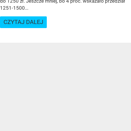
do 1250 zł. Jeszcze mniej, bo 4 proc. wskazało przedział
1251-1500...
CZYTAJ DALEJ