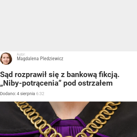
Autor:
Magdalena Pledziewicz
Sąd rozprawił się z bankową fikcją.
„Niby-potrącenia” pod ostrzałem
Dodano:
4
sierpnia
6:32