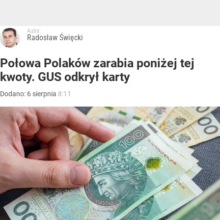
Autor:
Radosław Święcki
Połowa Polaków zarabia poniżej tej
kwoty. GUS odkrył karty
Dodano:
6
sierpnia
8:11