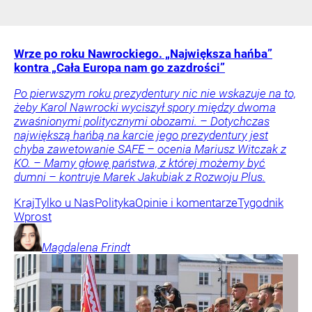
Wrze po roku Nawrockiego. „Największa hańba”
kontra „Cała Europa nam go zazdrości”
Po pierwszym roku prezydentury nic nie wskazuje na to,
żeby Karol Nawrocki wyciszył spory między dwoma
zwaśnionymi politycznymi obozami. – Dotychczas
największą hańbą na karcie jego prezydentury jest
chyba zawetowanie SAFE – ocenia Mariusz Witczak z
KO. – Mamy głowę państwa, z której możemy być
dumni – kontruje Marek Jakubiak z Rozwoju Plus.
Kraj
Tylko u Nas
Polityka
Opinie i komentarze
Tygodnik
Wprost
Magdalena
Frindt