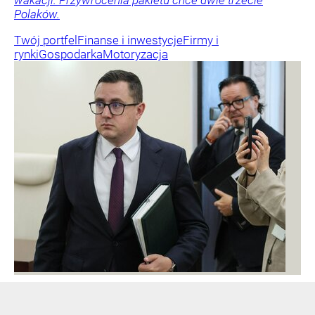
Polaków.
Twój portfel
Finanse i inwestycje
Firmy i
rynki
Gospodarka
Motoryzacja