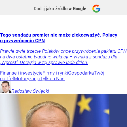
Dodaj jako
źródło w Google
Tego sondażu premier nie może zlekceważyć. Polacy
o przywróceniu CPN
Prawie dwie trzecie Polaków chce przywrócenia pakietu CPN
na dwa ostatnie tygodnie wakacji – wynika z sondażu dla
„Wprost”. Decyzja w tej sprawie lada dzień.
Finanse i inwestycje
Firmy i rynki
Gospodarka
Twój
portfel
Motoryzacja
Tylko u Nas
Radosław
Święcki