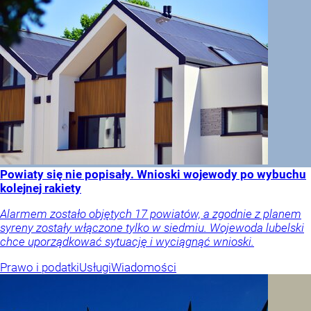
Powiaty się nie popisały. Wnioski wojewody po wybuchu
kolejnej rakiety
Alarmem zostało objętych 17 powiatów, a zgodnie z planem
syreny zostały włączone tylko w siedmiu. Wojewoda lubelski
chce uporządkować sytuację i wyciągnąć wnioski.
Prawo i podatki
Usługi
Wiadomości