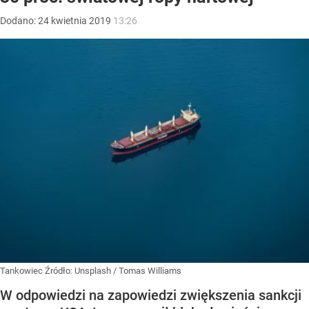
Dodano:
24
kwietnia
2019
13:26
Tankowiec
Źródło:
Unsplash
/
Tomas Williams
W odpowiedzi na zapowiedzi zwiększenia sankcji