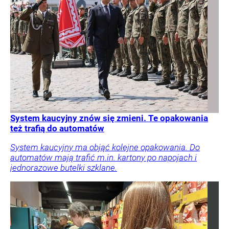
System kaucyjny znów się zmieni. Te opakowania
też trafią do automatów
System kaucyjny ma objąć kolejne opakowania. Do
automatów mają trafić m.in. kartony po napojach i
jednorazowe butelki szklane.