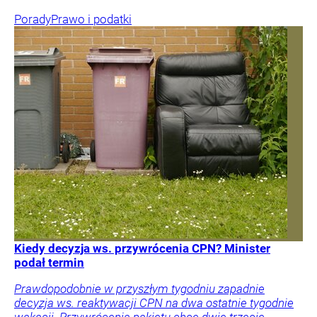
Porady
Prawo i podatki
Kiedy decyzja ws. przywrócenia CPN? Minister
podał termin
Prawdopodobnie w przyszłym tygodniu zapadnie
decyzja ws. reaktywacji CPN na dwa ostatnie tygodnie
wakacji. Przywrócenia pakietu chce dwie trzecie