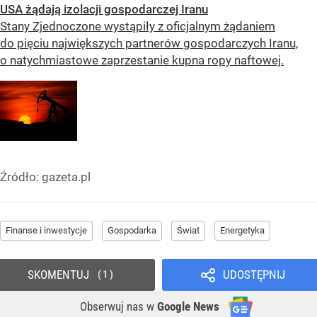
USA żądają izolacji gospodarczej Iranu
Stany Zjednoczone wystąpiły z oficjalnym żądaniem
do pięciu największych partnerów gospodarczych Iranu,
o natychmiastowe zaprzestanie kupna ropy naftowej.
Źródło:
gazeta.pl
Finanse i inwestycje
Gospodarka
Świat
Energetyka
SKOMENTUJ
UDOSTĘPNIJ
1
Obserwuj nas
w
Google News