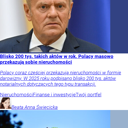
Blisko 200 tys. takich aktów w rok. Polacy masowo
przekazują sobie nieruchomości
Polacy coraz częściej przekazują nieruchomości w formie
darowizny. W 2025 roku podpisano blisko 200 tys. aktów
notarialnych dotyczących tego typu transakcji.
Nieruchomości
Finanse i inwestycje
Twój portfel
Beata Anna
Święcicka