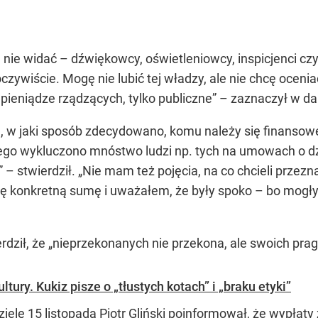
eń nie widać – dźwiękowcy, oświetleniowcy, inspicjenci c
czywiście. Mogę nie lubić tej władzy, ale nie chcę oceni
pieniądze rządzących, tylko publiczne” – zaznaczył w da
e, w jaki sposób zdecydowano, komu należy się finansow
czego wykluczono mnóstwo ludzi np. tych na umowach o dz
” – stwierdził. „Nie mam też pojęcia, na co chcieli przez
 tę konkretną sumę i uważałem, że były spoko – bo mogły
dził, że „nieprzekonanych nie przekona, ale swoich prag
ury. Kukiz pisze o „tłustych kotach” i „braku etyki”
zielę 15 listopada Piotr Gliński poinformował, że wypłat