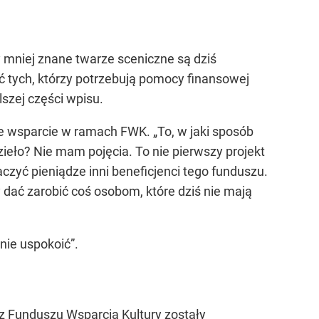
zy mniej znane twarze sceniczne są dziś
ać tych, którzy potrzebują pomocy finansowej
lszej części wpisu.
e wsparcie w ramach FWK. „To, w jaki sposób
ieło? Nie mam pojęcia. To nie pierwszy projekt
naczyć pieniądze inni beneficjenci tego funduszu.
 dać zarobić coś osobom, które dziś nie mają
nie uspokoić”.
y z Funduszu Wsparcia Kultury zostały