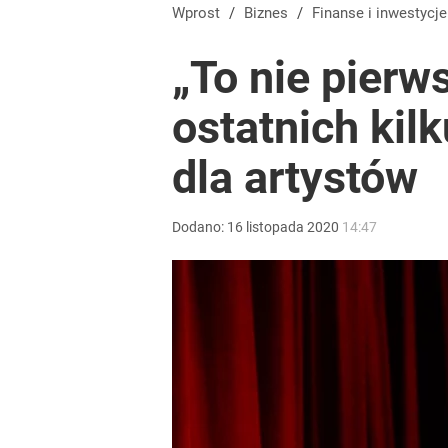
Wprost
/
Biznes
/
Finanse i inwestycje
„To nie pierw
ostatnich kil
dla artystów
Dodano:
16
listopada
2020
14:47