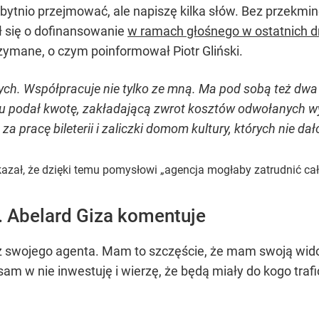
ytnio przejmować, ale napiszę kilka słów. Bez przekmine
ił się o dofinansowanie
w ramach głośnego w ostatnich d
rzymane, o czym poinformował Piotr Gliński.
ych. Współpracuje nie tylko ze mną. Ma pod sobą też dwa i
ku podał kwotę, zakładającą zwrot kosztów odwołanych wy
 za pracę bileterii i zaliczki domom kultury, których nie 
kazał, że dzięki temu pomysłowi „agencja mogłaby zatrudnić całk
 Abelard Giza komentuje
ez swojego agenta. Mam to szczęście, że mam swoją wid
sam w nie inwestuję i wierzę, że będą miały do kogo trafi