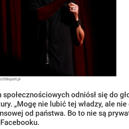
i/058sport.pl
 społecznościowych odniósł się do gł
ry. „Mogę nie lubić tej władzy, ale nie
nsowej od państwa. Bo to nie są prywat
a Facebooku.