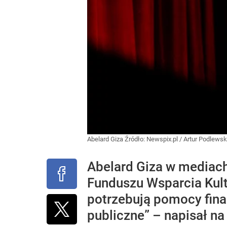
Abelard Giza
Źródło:
Newspix.pl
/
Artur Podlewsk
Abelard Giza w mediach
Funduszu Wsparcia Kultu
potrzebują pomocy fina
publiczne” – napisał n