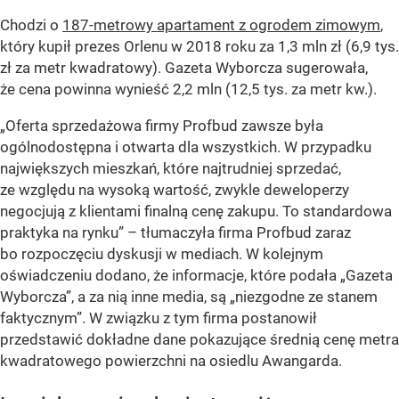
Chodzi o
187-metrowy apartament z ogrodem zimowym
,
który kupił prezes Orlenu w 2018 roku za 1,3 mln zł (6,9 tys.
zł za metr kwadratowy). Gazeta Wyborcza sugerowała,
że cena powinna wynieść 2,2 mln (12,5 tys. za metr kw.).
„Oferta sprzedażowa firmy Profbud zawsze była
ogólnodostępna i otwarta dla wszystkich. W przypadku
największych mieszkań, które najtrudniej sprzedać,
ze względu na wysoką wartość, zwykle deweloperzy
negocjują z klientami finalną cenę zakupu. To standardowa
praktyka na rynku” – tłumaczyła firma Profbud zaraz
bo rozpoczęciu dyskusji w mediach. W kolejnym
oświadczeniu dodano, że informacje, które podała „Gazeta
Wyborcza”, a za nią inne media, są
„niezgodne ze stanem
faktycznym”
. W związku z tym firma postanowił
przedstawić dokładne dane pokazujące średnią cenę metra
kwadratowego powierzchni na osiedlu Awangarda.