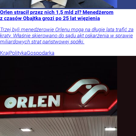
Orlen stracił przez nich 1,5 mld zł? Menedżerom
z czasów Obajtka grozi po 25 lat więzienia
Trzej byli menedżerowie Orlenu mogą na długie lata trafić za
kraty. Właśnie skierowano do sądu akt oskarżenia w sprawie
miliardowych strat państwowej spółki.
Kraj
Polityka
Gospodarka