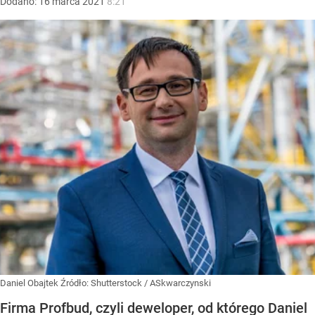
Dodano:
16
marca
2021
8:21
Daniel Obajtek
Źródło:
Shutterstock
/
ASkwarczynski
Firma Profbud, czyli deweloper, od którego Daniel