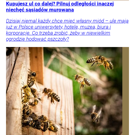
Kupujesz ul co dalej? Pilnuj odległości inaczej
niechęć sąsiadów murowana
Dzisiaj niemal każdy chce mieć własny miód – ule mają
już w Polsce uniwersytety, hotele, muzea, biura i
korporacje. Co trzeba zrobić, żeby w niewielkim
ogrodzie hodować pszczoły?