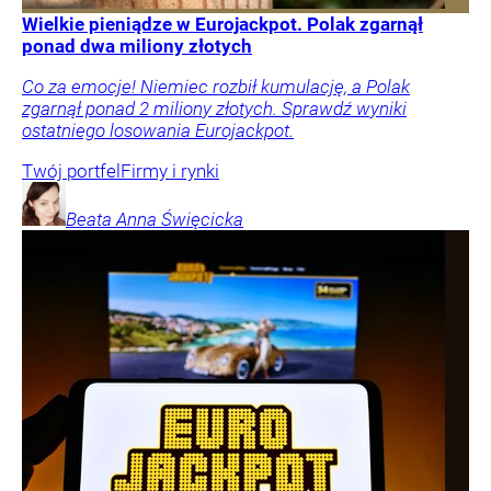
Wielkie pieniądze w Eurojackpot. Polak zgarnął
ponad dwa miliony złotych
Co za emocje! Niemiec rozbił kumulację, a Polak
zgarnął ponad 2 miliony złotych. Sprawdź wyniki
ostatniego losowania Eurojackpot.
Twój portfel
Firmy i rynki
Beata Anna
Święcicka