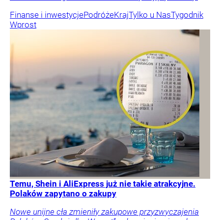
Finanse i inwestycje
Podróże
Kraj
Tylko u Nas
Tygodnik
Wprost
Temu, Shein i AliExpress już nie takie atrakcyjne.
Polaków zapytano o zakupy
Nowe unijne cła zmieniły zakupowe przyzwyczajenia