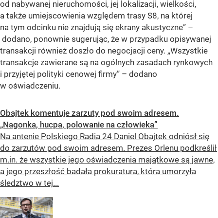
od nabywanej nieruchomości, jej lokalizacji, wielkości,
a także umiejscowienia względem trasy S8, na której
na tym odcinku nie znajdują się ekrany akustyczne”
–
dodano, ponownie sugerując, że w przypadku opisywanej
transakcji również doszło do negocjacji ceny.
„Wszystkie
transakcje zawierane są na ogólnych zasadach rynkowych
i przyjętej polityki cenowej firmy”
– dodano
w oświadczeniu.
Obajtek komentuje zarzuty pod swoim adresem.
„Nagonka, hucpa, polowanie na człowieka”
Na antenie Polskiego Radia 24 Daniel Obajtek odniósł się
do zarzutów pod swoim adresem. Prezes Orlenu podkreślił
m.in. że wszystkie jego oświadczenia majątkowe są jawne,
a jego przeszłość badała prokuratura, która umorzyła
śledztwo w tej...