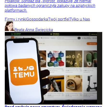
Polaków. Sondaż dla „Wprost” pokazuje, że niemal
połowa badanych ograniczyła zakupy na azjatyckich
platformach.
Firmy i rynki
Gospodarka
Twój portfel
Tylko u Nas
Beata Anna
Święcicka
Rząd szykuje nowe emerytury. Świadczenia wzrosną