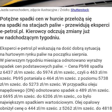
Jazda samochodem, zdjęcie ilustracyjne
/ Źródło:
Shutterstock
Potężne spadki cen w hurcie przełożą się
na spadki na stacjach paliw - przewidują eksperci
e-petrol.pl. Kierowcy odczują zmiany już
w nadchodzącym tygodniu.
Eksperci e-petrol.pl wskazują na dość dobrą sytuacją
na hurtowym rynku paliw na początku sierpnia.
W pierwszym tygodniu miesiąca odnotowano wyraźny
spadek cen podstawowych paliw. –
Cena Pb98 spadła
z 6437 zł/m sześc. do 5974 zł/m sześc., czyli o 463 zł/m
sześc. Pb95 potaniała o 464 zł/m sześc. z poziomu 5738
zł/m sześc. do 5273 zł/m sześc. W przypadku oleju
napędowego (ON) odnotowano spadek o 489 zł/m sześc.
z 6695 zł/m sześc. do 6206 zł/m sześc., co było
największym spadkiem wartościowym. Olej opałowy
obniżył cenę o 444 zł/m sześc. z 5262 zł/m sześc. do 4818