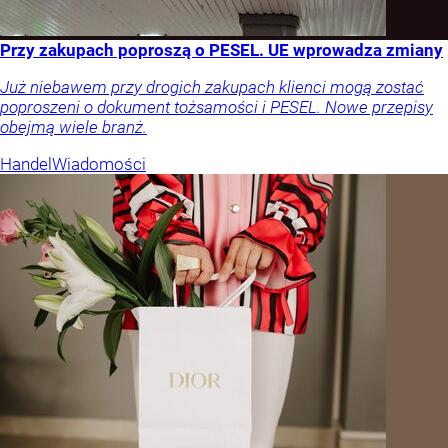
Przy zakupach poproszą o PESEL. UE wprowadza zmiany
Już niebawem przy drogich zakupach klienci mogą zostać
poproszeni o dokument tożsamości i PESEL. Nowe przepisy
obejmą wiele branż.
Handel
Wiadomości