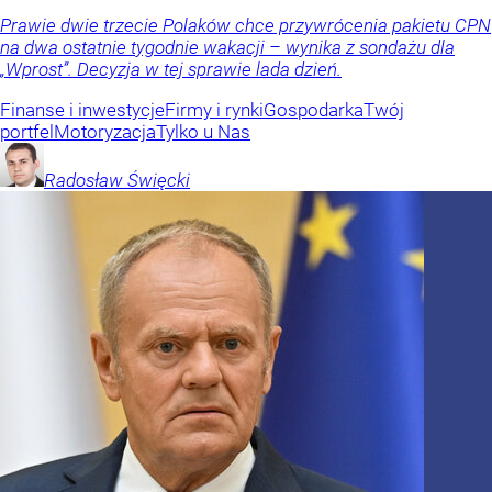
Prawie dwie trzecie Polaków chce przywrócenia pakietu CPN
na dwa ostatnie tygodnie wakacji – wynika z sondażu dla
„Wprost”. Decyzja w tej sprawie lada dzień.
Finanse i inwestycje
Firmy i rynki
Gospodarka
Twój
portfel
Motoryzacja
Tylko u Nas
Radosław
Święcki