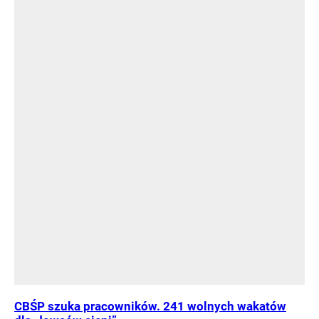
CBŚP szuka pracowników. 241 wolnych wakatów