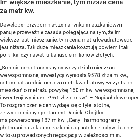
Im większe mieszkanie, tym niższa cena
za metr kw.
Deweloper przypomniał, że na rynku mieszkaniowym
panuje przeważnie zasada polegająca na tym, że im
większe jest mieszkanie, tym cena metra kwadratowego
jest niższa. Tak duże mieszkania kosztują bowiem i tak
po kilka, czy nawet kilkanaście milionów złotych.
„Średnia cena transakcyjna wszystkich mieszkań
we wspomnianej inwestycji wyniosła 9578 zł za m kw.,
natomiast średnia cena za metr kwadratowy wszystkich
mieszkań o metrażu powyżej 150 m kw. we wspomnianej
inwestycji wyniosła 7961 zł za m kw”. – Napisał deweloper.
To rozgraniczenie cen wydaje się o tyle istotne,
że wspomniany apartament Daniela Obajtka
ma powierzchnię 187 m kw.
„Ceny i harmonogramy
płatności na zakup mieszkania są ustalane indywidualnie
w toku prowadzonych negocjacji w zależności m.in.