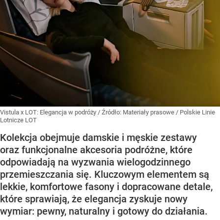
Vistula x LOT: Elegancja w podróży
/ Źródło:
Materiały prasowe
/
Polskie Linie
Lotnicze LOT
Kolekcja obejmuje damskie i męskie zestawy
oraz funkcjonalne akcesoria podróżne, które
odpowiadają na wyzwania wielogodzinnego
przemieszczania się. Kluczowym elementem są
lekkie, komfortowe fasony i dopracowane detale,
które sprawiają, że elegancja zyskuje nowy
wymiar: pewny, naturalny i gotowy do działania.