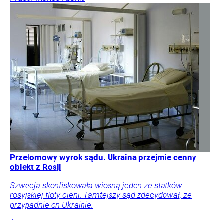
Przełomowy wyrok sądu. Ukraina przejmie cenny
obiekt z Rosji
Szwecja skonfiskowała wiosną jeden ze statków
rosyjskiej floty cieni. Tamtejszy sąd zdecydował, że
przypadnie on Ukrainie.