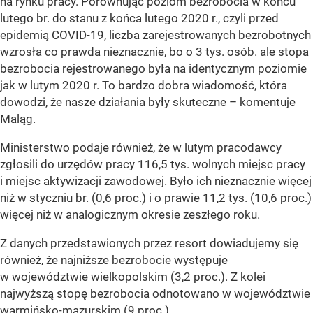
na rynku pracy. Porównując poziom bezrobocia w końcu
lutego br. do stanu z końca lutego 2020 r., czyli przed
epidemią COVID-19, liczba zarejestrowanych bezrobotnych
wzrosła co prawda nieznacznie, bo o 3 tys. osób. ale stopa
bezrobocia rejestrowanego była na identycznym poziomie
jak w lutym 2020 r. To bardzo dobra wiadomość, która
dowodzi, że nasze działania były skuteczne
– komentuje
Maląg.
Ministerstwo podaje również, że w lutym pracodawcy
zgłosili do urzędów pracy 116,5 tys. wolnych miejsc pracy
i miejsc aktywizacji zawodowej. Było ich nieznacznie więcej
niż w styczniu br. (0,6 proc.) i o prawie 11,2 tys. (10,6 proc.)
więcej niż w analogicznym okresie zeszłego roku.
Z danych przedstawionych przez resort dowiadujemy się
również, że najniższe bezrobocie występuje
w województwie wielkopolskim (3,2 proc.). Z kolei
najwyższą stopę bezrobocia odnotowano w województwie
warmińsko-mazurskim (9 proc.).