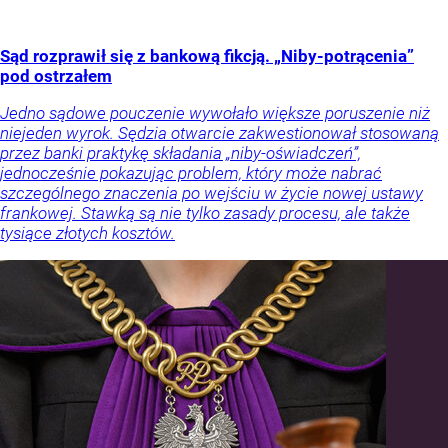
Sąd rozprawił się z bankową fikcją. „Niby-potrącenia”
pod ostrzałem
Jedno sądowe pouczenie wywołało większe poruszenie niż
niejeden wyrok. Sędzia otwarcie zakwestionował stosowaną
przez banki praktykę składania „niby-oświadczeń”,
jednocześnie pokazując problem, który może nabrać
szczególnego znaczenia po wejściu w życie nowej ustawy
frankowej. Stawką są nie tylko zasady procesu, ale także
tysiące złotych kosztów.