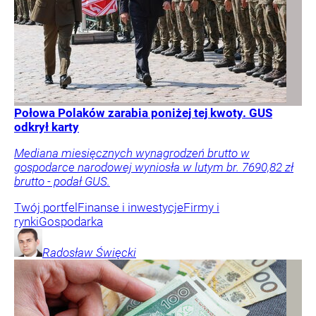
Połowa Polaków zarabia poniżej tej kwoty. GUS
odkrył karty
Mediana miesięcznych wynagrodzeń brutto w
gospodarce narodowej wyniosła w lutym br. 7690,82 zł
brutto - podał GUS.
Twój portfel
Finanse i inwestycje
Firmy i
rynki
Gospodarka
Radosław
Święcki