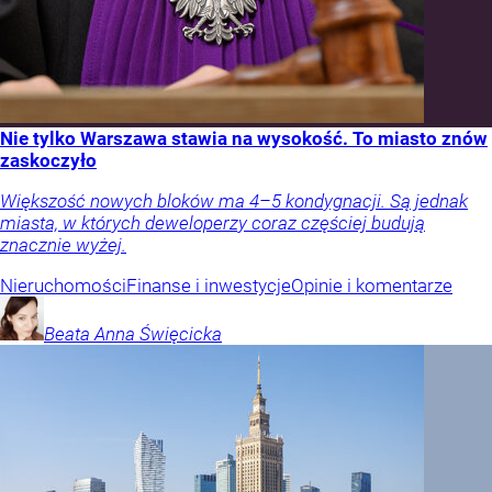
Nie tylko Warszawa stawia na wysokość. To miasto znów
zaskoczyło
Większość nowych bloków ma 4–5 kondygnacji. Są jednak
miasta, w których deweloperzy coraz częściej budują
znacznie wyżej.
Nieruchomości
Finanse i inwestycje
Opinie i komentarze
Beata Anna
Święcicka