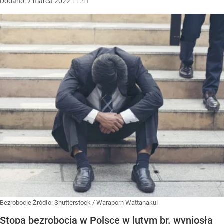
Dodano:
7
marca
2022
11:41
Bezrobocie
Źródło:
Shutterstock
/
Waraporn Wattanakul
Stopa bezrobocia w Polsce w lutym br. wyniosła