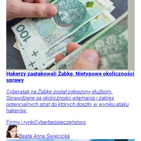
Hakerzy zaatakowali Żabkę. Nietypowe okoliczności
sprawy
Cyberatak na Żabkę został zgłoszony służbom.
Sprawdzane są okoliczności włamania i zakres
potencjalnych strat do których doszło, w wyniku ataku
hakerów.
Firmy i rynki
Cyberbezpieczeństwo
Beata Anna
Święcicka