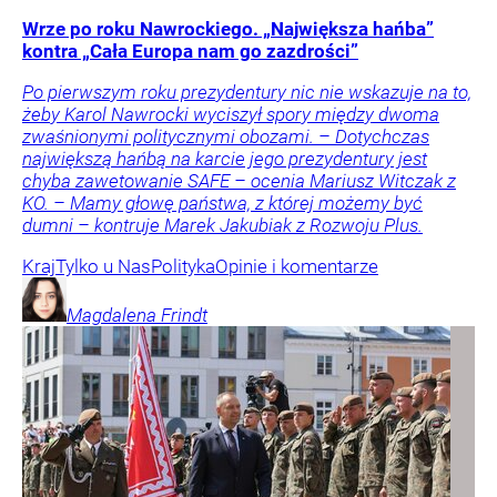
Wrze po roku Nawrockiego. „Największa hańba”
kontra „Cała Europa nam go zazdrości”
Po pierwszym roku prezydentury nic nie wskazuje na to,
żeby Karol Nawrocki wyciszył spory między dwoma
zwaśnionymi politycznymi obozami. – Dotychczas
największą hańbą na karcie jego prezydentury jest
chyba zawetowanie SAFE – ocenia Mariusz Witczak z
KO. – Mamy głowę państwa, z której możemy być
dumni – kontruje Marek Jakubiak z Rozwoju Plus.
Kraj
Tylko u Nas
Polityka
Opinie i komentarze
Magdalena
Frindt