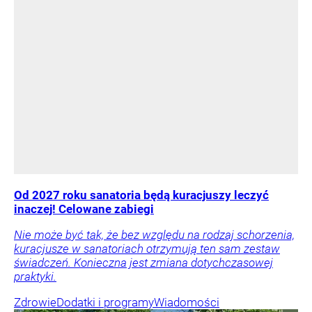
Od 2027 roku sanatoria będą kuracjuszy leczyć
inaczej! Celowane zabiegi
Nie może być tak, że bez względu na rodzaj schorzenia,
kuracjusze w sanatoriach otrzymują ten sam zestaw
świadczeń. Konieczna jest zmiana dotychczasowej
praktyki.
Zdrowie
Dodatki i programy
Wiadomości