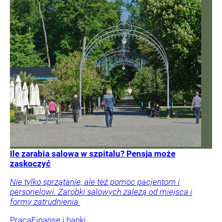
Ile zarabia salowa w szpitalu? Pensja może
zaskoczyć
Nie tylko sprzątanie, ale też pomoc pacjentom i
personelowi. Zarobki salowych zależą od miejsca i
formy zatrudnienia.
Praca
Finanse i banki