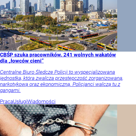
CBŚP szuka pracowników. 241 wolnych wakatów
dla „łowców cieni”
Centralne Biuro Śledcze Policji to wyspecjalizowana
jednostka, która zwalcza przestępczość zorganizowaną,
narkotykową oraz ekonomiczną. Policjanci walczą tu z
gangami.
Praca
Usługi
Wiadomości