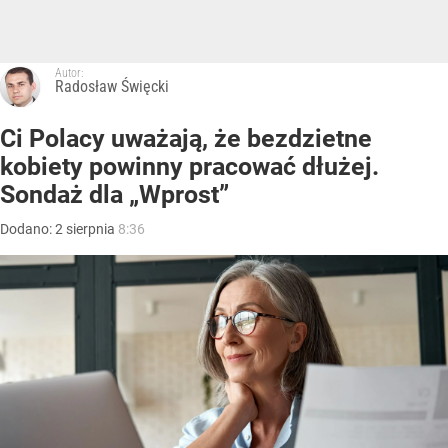
Autor:
Radosław Święcki
Ci Polacy uważają, że bezdzietne
kobiety powinny pracować dłużej.
Sondaż dla „Wprost”
Dodano:
2
sierpnia
8:36