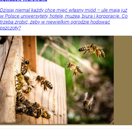
Dzisiaj niemal każdy chce mieć własny miód – ule mają już
w Polsce uniwersytety, hotele, muzea, biura i korporacje. Co
trzeba zrobić, żeby w niewielkim ogrodzie hodować
pszczoły?