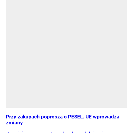
Przy zakupach poproszą o PESEL. UE wprowadza
zmiany