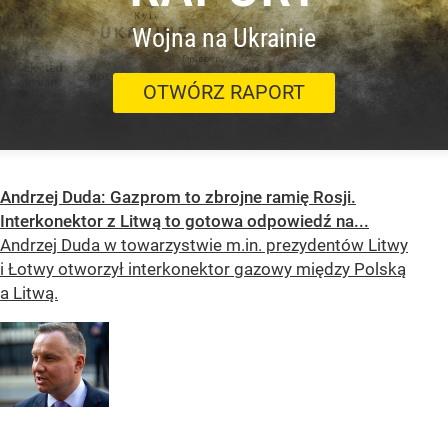
Wojna na Ukrainie
OTWÓRZ RAPORT
Andrzej Duda: Gazprom to zbrojne ramię Rosji.
Interkonektor z Litwą to gotowa odpowiedź na...
Andrzej Duda w towarzystwie m.in. prezydentów Litwy
i Łotwy otworzył interkonektor gazowy między Polską
a Litwą.