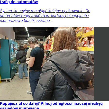
trafią do automatów
System kaucyjny ma objąć kolejne opakowania. Do
automatów mają trafić m.in. kartony po napojach i
jednorazowe butelki szklane.
Kupujesz ul co dalej? Pilnuj odległości inaczej niechęć
sąsiadów murowana