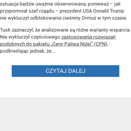
sytuacja będzie uważnie obserwowana, ponieważ – jak
przypomniał szef rząądu – prezydent USA Donald Trump
nie wykluczył odblokowania cieśniny Ormuz w tym czasie.
Tusk zaznaczył, że analizowane są różne warianty wsparcia.
Nie wykluczył częściowego
zastosowania rozwiązań
podobnych do pakietu „Ceny Paliwa Niżej” (CPN
),
podkreślając jednak, że...
CZYTAJ DALEJ