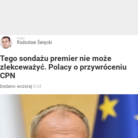
Autor:
Radosław Święcki
Tego sondażu premier nie może
zlekceważyć. Polacy o przywróceniu
CPN
Dodano:
wczoraj
5:34