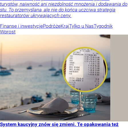
turystów, naiwność ani niezdolność mnożenia i dodawania do
stu. To przemyślana, ale nie do końca uczciwa strategia
restauratorów ukrywających ceny.
Finanse i inwestycje
Podróże
Kraj
Tylko u Nas
Tygodnik
Wprost
System kaucyjny znów się zmieni. Te opakowania też