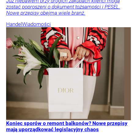
Już niebawem przy drogich zakupach klienci mogą
zostać poproszeni o dokument tożsamości i PESEL.
Nowe przepisy obejmą wiele branż.
Handel
Wiadomości
Koniec sporów o remont balkonów? Nowe przepisy
mają uporządkować legislacyjny chaos