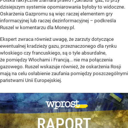
Polska faktycznie złamała prawo i „ukradła” gaz, to przy
dzisiejszym systemie opomiarowania byłoby to widoczne.
Oskarżenia Gazpromu są więc raczej elementem gry
informacyjnej lub raczej dezinformacyjnej
– podkreśla
Ruszel w komentarzu dla Money.pl.
Ekspert zwraca również uwagę, że zarzuty dotyczące
ewentualnej kradzieży gazu, przeznaczonego dla rynku
włoskiego czy francuskiego, są o tyle absurdalne,
że pomiędzy Włochami i Francją... nie ma połączenia
gazowego. Ruszel wskazuje również, że oskarżenia Rosji
mają na celu osłabienie zaufania pomiędzy poszczególnymi
państwami Unii Europejskiej.
RAPORT