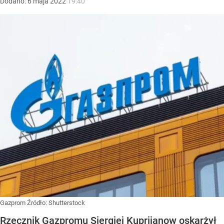
Dodano:
6
maja
2022
19:40
Gazprom
Źródło:
Shutterstock
Rzecznik Gazpromu Siergiej Kuprijanow oskarżył