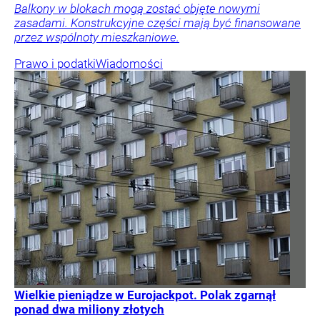
Balkony w blokach mogą zostać objęte nowymi
zasadami. Konstrukcyjne części mają być finansowane
przez wspólnoty mieszkaniowe.
Prawo i podatki
Wiadomości
Wielkie pieniądze w Eurojackpot. Polak zgarnął
ponad dwa miliony złotych