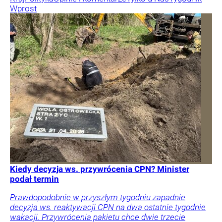
Wprost
Kiedy decyzja ws. przywrócenia CPN? Minister
podał termin
Prawdopodobnie w przyszłym tygodniu zapadnie
decyzja ws. reaktywacji CPN na dwa ostatnie tygodnie
wakacji. Przywrócenia pakietu chce dwie trzecie