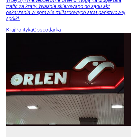
Trzej byli menedżerowie Orlenu mogą na długie lata
trafić za kraty. Właśnie skierowano do sądu akt
oskarżenia w sprawie miliardowych strat państwowej
spółki.
Kraj
Polityka
Gospodarka