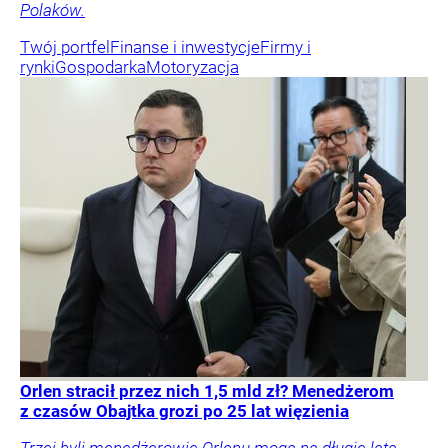
Polaków.
Twój portfel
Finanse i inwestycje
Firmy i
rynki
Gospodarka
Motoryzacja
Orlen stracił przez nich 1,5 mld zł? Menedżerom
z czasów Obajtka grozi po 25 lat więzienia