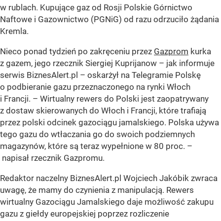
w rublach. Kupujące gaz od Rosji Polskie Górnictwo
Naftowe i Gazownictwo (PGNiG) od razu odrzuciło żądania
Kremla.
Nieco ponad tydzień po zakręceniu przez
Gazprom
kurka
z gazem, jego rzecznik Siergiej Kuprijanow – jak informuje
serwis BiznesAlert.pl – oskarżył na Telegramie Polskę
o podbieranie gazu przeznaczonego na rynki Włoch
i Francji. – Wirtualny rewers do Polski jest zaopatrywany
z dostaw skierowanych do Włoch i Francji, które trafiają
przez polski odcinek gazociągu jamalskiego. Polska używa
tego gazu do wtłaczania go do swoich podziemnych
magazynów, które są teraz wypełnione w 80 proc. –
napisał rzecznik Gazpromu.
Redaktor naczelny BiznesAlert.pl Wojciech Jakóbik zwraca
uwagę, że mamy do czynienia z manipulacją. Rewers
wirtualny Gazociągu Jamalskiego daje możliwość zakupu
gazu z giełdy europejskiej poprzez rozliczenie