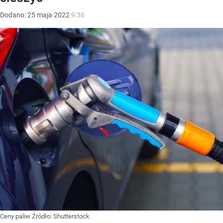
Dodano:
25
maja
2022
9:36
Ceny paliw
Źródło:
Shutterstock