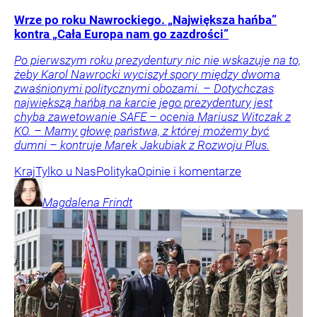
Wrze po roku Nawrockiego. „Największa hańba”
kontra „Cała Europa nam go zazdrości”
Po pierwszym roku prezydentury nic nie wskazuje na to,
żeby Karol Nawrocki wyciszył spory między dwoma
zwaśnionymi politycznymi obozami. – Dotychczas
największą hańbą na karcie jego prezydentury jest
chyba zawetowanie SAFE – ocenia Mariusz Witczak z
KO. – Mamy głowę państwa, z której możemy być
dumni – kontruje Marek Jakubiak z Rozwoju Plus.
Kraj
Tylko u Nas
Polityka
Opinie i komentarze
Magdalena
Frindt