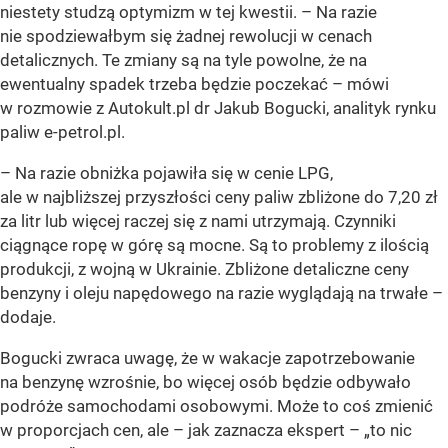
niestety studzą optymizm w tej kwestii.
– Na razie
nie spodziewałbym się żadnej rewolucji w cenach
detalicznych. Te zmiany są na tyle powolne, że na
ewentualny spadek trzeba będzie poczekać
– mówi
w rozmowie z Autokult.pl dr Jakub Bogucki, analityk rynku
paliw e-petrol.pl.
– Na razie obniżka pojawiła się w cenie LPG,
ale w najbliższej przyszłości ceny paliw zbliżone do 7,20 zł
za litr lub więcej raczej się z nami utrzymają. Czynniki
ciągnące ropę w górę są mocne. Są to problemy z ilością
produkcji, z wojną w Ukrainie. Zbliżone detaliczne ceny
benzyny i oleju napędowego na razie wyglądają na trwałe
–
dodaje.
Bogucki zwraca uwagę, że w wakacje zapotrzebowanie
na benzynę wzrośnie, bo więcej osób będzie odbywało
podróże samochodami osobowymi. Może to coś zmienić
w proporcjach cen, ale – jak zaznacza ekspert – „to nic