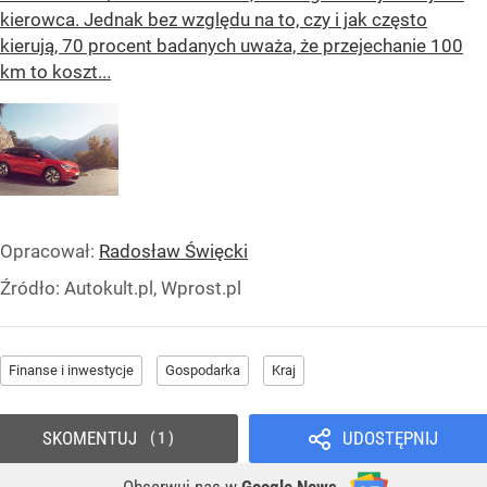
kierowca. Jednak bez względu na to, czy i jak często
kierują, 70 procent badanych uważa, że przejechanie 100
km to koszt...
Opracował:
Radosław Święcki
Źródło:
Autokult.pl, Wprost.pl
Finanse i inwestycje
Gospodarka
Kraj
SKOMENTUJ
UDOSTĘPNIJ
1
Obserwuj nas
w
Google News