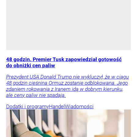
48 godzin. Premier Tusk zapowiedział gotowość
do obniżki cen paliw
Prezydent USA Donald Trump nie wykluczył, że w ciągu
48 godzin cieśnina Ormuz zostanie odblokowana. Jego
zdaniem rokowania z Iranem idą w dobrym kierunku,
ale ceny paliw nie spadają.
Dodatki i programy
Handel
Wiadomości