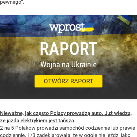
pewnego”.
RAPORT
Wojna na Ukrainie
OTWÓRZ RAPORT
Nieważne, jak często Polacy prowadzą auto. Już wiedzą,
że jazda elektrykiem jest tańsza
2 na 5 Polaków prowadzi samochód codziennie lub prawie
codziennie. 1/3 zadeklarowała, że w ogóle nie jeździ jako