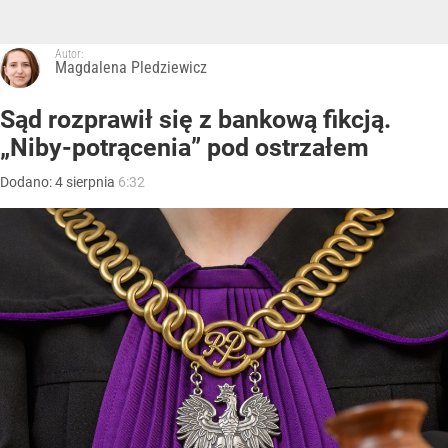
Autor:
Magdalena Pledziewicz
Sąd rozprawił się z bankową fikcją.
„Niby-potrącenia” pod ostrzałem
Dodano:
4
sierpnia
6:32