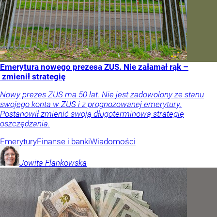
Emerytura nowego prezesa ZUS. Nie załamał rąk –
zmienił strategię
Nowy prezes ZUS ma 50 lat. Nie jest zadowolony ze stanu
swojego konta w ZUS i z prognozowanej emerytury.
Postanowił zmienić swoją długoterminową strategię
oszczędzania.
Emerytury
Finanse i banki
Wiadomości
Jowita
Flankowska