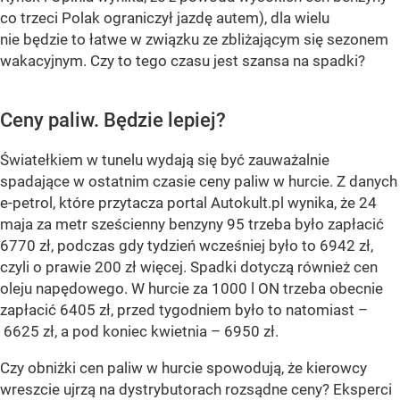
co trzeci Polak ograniczył jazdę autem), dla wielu
nie będzie to łatwe w związku ze zbliżającym się sezonem
wakacyjnym. Czy to tego czasu jest szansa na spadki?
Ceny paliw. Będzie lepiej?
Światełkiem w tunelu wydają się być zauważalnie
spadające w ostatnim czasie ceny paliw w hurcie. Z danych
e-petrol, które przytacza portal Autokult.pl wynika, że 24
maja za metr sześcienny benzyny 95 trzeba było zapłacić
6770 zł, podczas gdy tydzień wcześniej było to 6942 zł,
czyli o prawie 200 zł więcej. Spadki dotyczą również cen
oleju napędowego. W hurcie za 1000 l ON trzeba obecnie
zapłacić 6405 zł, przed tygodniem było to natomiast –
6625 zł, a pod koniec kwietnia – 6950 zł.
Czy obniżki cen paliw w hurcie spowodują, że kierowcy
wreszcie ujrzą na dystrybutorach rozsądne ceny? Eksperci