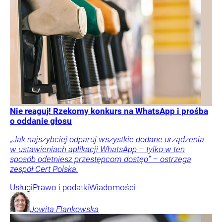
Nie reaguj! Rzekomy konkurs na WhatsApp i prośba
o oddanie głosu
„Jak najszybciej odparuj wszystkie dodane urządzenia
w ustawieniach aplikacji WhatsApp – tylko w ten
sposób odetniesz przestępcom dostęp” – ostrzega
zespół Cert Polska.
Usługi
Prawo i podatki
Wiadomości
Jowita
Flankowska