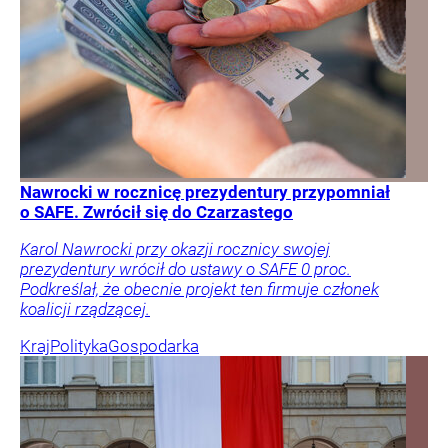
Nawrocki w rocznicę prezydentury przypomniał
o SAFE. Zwrócił się do Czarzastego
Karol Nawrocki przy okazji rocznicy swojej
prezydentury wrócił do ustawy o SAFE 0 proc.
Podkreślał, że obecnie projekt ten firmuje członek
koalicji rządzącej.
Kraj
Polityka
Gospodarka