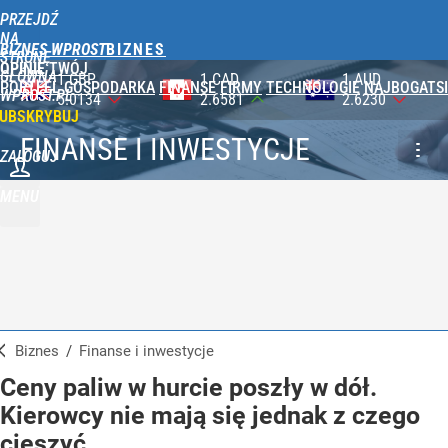
PRZEJDŹ
NA
BIZNES WPROST
STRONĘ
OPINIE
TWÓJ
GŁÓWNĄ
1 CAD
1 AUD
100 JPY
PORTFEL
GOSPODARKA
FINANSE
FIRMY
TECHNOLOGIE
NAJBOGATSI
WPROST.PL
2.6581
2.6230
2.3590
UBSKRYBUJ
FINANSE I INWESTYCJE
ZALOGUJ
MENU
Biznes
/
Finanse i inwestycje
Ceny paliw w hurcie poszły w dół.
Kierowcy nie mają się jednak z czego
cieszyć