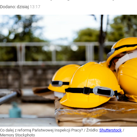
Dodano:
dzisiaj
13:17
Co dalej z reformą Państwowej Inspekcji Pracy?
/ Źródło:
Shutterstock
/
Memory Stockphoto