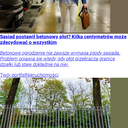
Sąsiad postawił betonowy płot? Kilka centymetrów może
zdecydować o wszystkim
Betonowe ogrodzenie nie zawsze wymaga zgody sąsiada.
Problem pojawia się wtedy, gdy płot przekracza granicę
działki lub staje dokładnie na niej.
Twój portfel
Nieruchomości