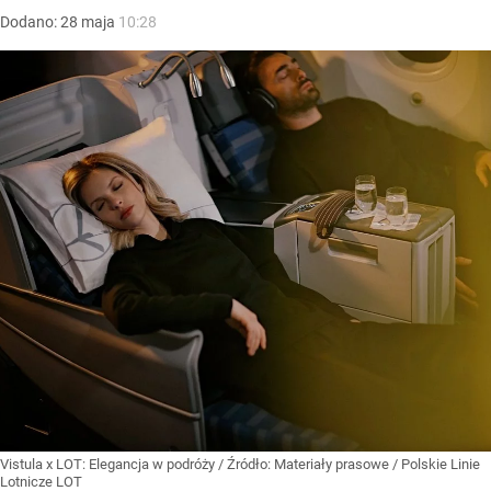
Dodano:
28
maja
10:28
Vistula x LOT: Elegancja w podróży
/ Źródło:
Materiały prasowe
/
Polskie Linie
Lotnicze LOT