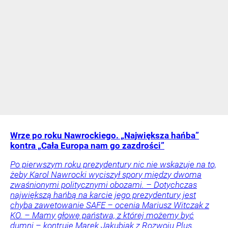
Wrze po roku Nawrockiego. „Największa hańba”
kontra „Cała Europa nam go zazdrości”
Po pierwszym roku prezydentury nic nie wskazuje na to,
żeby Karol Nawrocki wyciszył spory między dwoma
zwaśnionymi politycznymi obozami. – Dotychczas
największą hańbą na karcie jego prezydentury jest
chyba zawetowanie SAFE – ocenia Mariusz Witczak z
KO. – Mamy głowę państwa, z której możemy być
dumni – kontruje Marek Jakubiak z Rozwoju Plus.