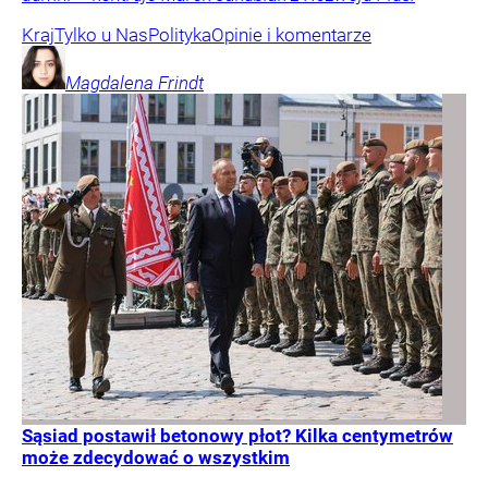
Kraj
Tylko u Nas
Polityka
Opinie i komentarze
Magdalena
Frindt
Sąsiad postawił betonowy płot? Kilka centymetrów
może zdecydować o wszystkim