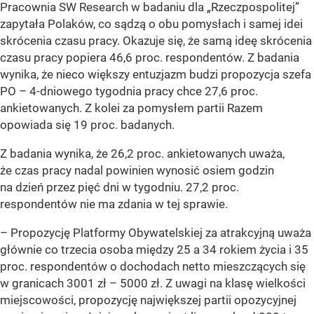
Pracownia SW Research w badaniu dla „Rzeczpospolitej”
zapytała Polaków, co sądzą o obu pomysłach i samej idei
skrócenia czasu pracy. Okazuje się, że samą ideę skrócenia
czasu pracy popiera 46,6 proc. respondentów. Z badania
wynika, że nieco większy entuzjazm budzi propozycja szefa
PO – 4-dniowego tygodnia pracy chce 27,6 proc.
ankietowanych. Z kolei za pomysłem partii Razem
opowiada się 19 proc. badanych.
Z badania wynika, że 26,2 proc. ankietowanych uważa,
że czas pracy nadal powinien wynosić osiem godzin
na dzień przez pięć dni w tygodniu. 27,2 proc.
respondentów nie ma zdania w tej sprawie.
– Propozycję Platformy Obywatelskiej za atrakcyjną uważa
głównie co trzecia osoba między 25 a 34 rokiem życia i 35
proc. respondentów o dochodach netto mieszczących się
w granicach 3001 zł – 5000 zł. Z uwagi na klasę wielkości
miejscowości, propozycję największej partii opozycyjnej