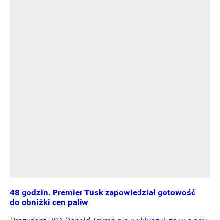
48 godzin. Premier Tusk zapowiedział gotowość
do obniżki cen paliw