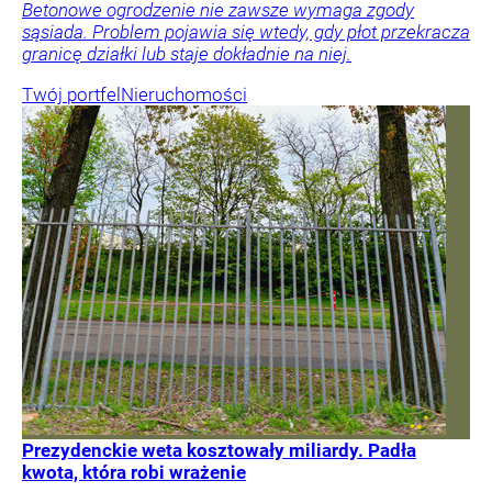
Betonowe ogrodzenie nie zawsze wymaga zgody
sąsiada. Problem pojawia się wtedy, gdy płot przekracza
granicę działki lub staje dokładnie na niej.
Twój portfel
Nieruchomości
Prezydenckie weta kosztowały miliardy. Padła
kwota, która robi wrażenie