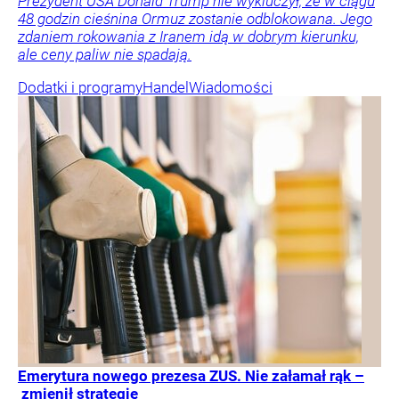
Prezydent USA Donald Trump nie wykluczył, że w ciągu
48 godzin cieśnina Ormuz zostanie odblokowana. Jego
zdaniem rokowania z Iranem idą w dobrym kierunku,
ale ceny paliw nie spadają.
Dodatki i programy
Handel
Wiadomości
Emerytura nowego prezesa ZUS. Nie załamał rąk –
zmienił strategię