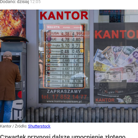
Dodano:
dzisiaj
12:05
Kantor
/ Źródło:
Shutterstock
Czwartek przynosi dalsze umocnienie złotego