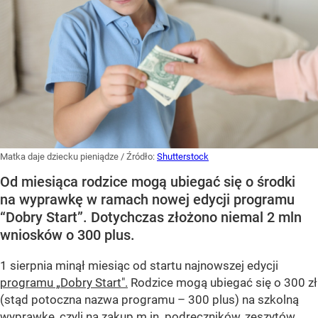
Matka daje dziecku pieniądze
/ Źródło:
Shutterstock
Od miesiąca rodzice mogą ubiegać się o środki
na wyprawkę w ramach nowej edycji programu
“Dobry Start”. Dotychczas złożono niemal 2 mln
wniosków o 300 plus.
1 sierpnia minął miesiąc od startu najnowszej edycji
programu „Dobry Start".
Rodzice mogą ubiegać się o 300 zł
(stąd potoczna nazwa programu – 300 plus) na szkolną
wyprawkę, czyli na zakup m.in. podręczników, zeszytów,