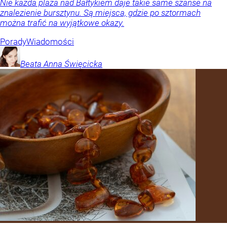
Nie każda plaża nad Bałtykiem daje takie same szanse na
znalezienie bursztynu. Są miejsca, gdzie po sztormach
można trafić na wyjątkowe okazy.
Porady
Wiadomości
Beata Anna
Święcicka