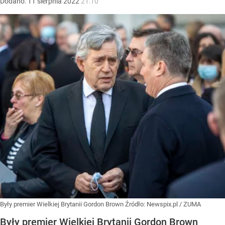
Dodano:
11
sierpnia
2022
21:10
Były premier Wielkiej Brytanii Gordon Brown
Źródło:
Newspix.pl
/
ZUMA
Były premier Wielkiej Brytanii Gordon Brown