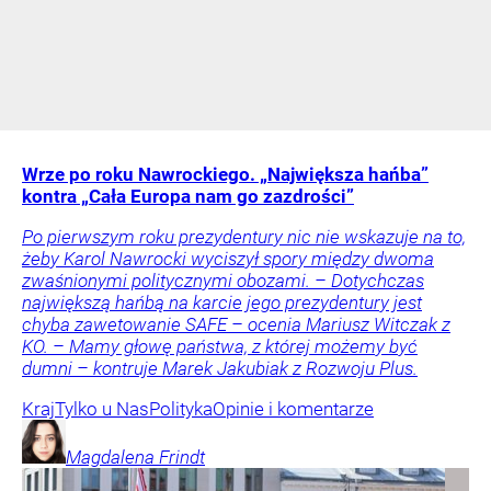
Wrze po roku Nawrockiego. „Największa hańba”
kontra „Cała Europa nam go zazdrości”
Po pierwszym roku prezydentury nic nie wskazuje na to,
żeby Karol Nawrocki wyciszył spory między dwoma
zwaśnionymi politycznymi obozami. – Dotychczas
największą hańbą na karcie jego prezydentury jest
chyba zawetowanie SAFE – ocenia Mariusz Witczak z
KO. – Mamy głowę państwa, z której możemy być
dumni – kontruje Marek Jakubiak z Rozwoju Plus.
Kraj
Tylko u Nas
Polityka
Opinie i komentarze
Magdalena
Frindt