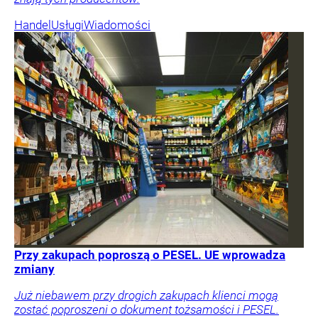
Handel
Usługi
Wiadomości
Przy zakupach poproszą o PESEL. UE wprowadza
zmiany
Już niebawem przy drogich zakupach klienci mogą
zostać poproszeni o dokument tożsamości i PESEL.