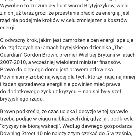
Wywołało to zrozumiały bunt wśród Brytyjczyków, wielu
z nich już teraz grozi, że przestanie płacić za energię, jeśli
rząd nie podejmie kroków w celu zmniejszenia kosztów
energii.
O odważny krok, jakim jest zamrożenie cen energii apeluje
do rządzących na łamach brytyjskiego dziennika „The
Guardian” Gordon Brown, premier Wielkiej Brytanii w latach
2007-2010, a wcześniej wieloletni minister finansów.
—
Prawo do ciepłego domu jest prawem człowieka.
Powinniśmy zrobić najwięcej dla tych, którzy mają najmniej
i żaden sprzedawca energii nie powinien mieć prawa
do dodatkowego zysku z kryzysu
— napisał były szef
brytyjskiego rządu.
Brown podkreśla, że czas ucieka i decyzje w tej sprawie
trzeba podjąć w ciągu najbliższych dni, gdyż jak podkreśla
"kryzysy nie biorą wakacji". Według dawnego gospodarza
Downing Street 10 nie należy z tym czekać do 5 września,