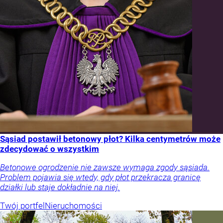
Sąsiad postawił betonowy płot? Kilka centymetrów może
zdecydować o wszystkim
Betonowe ogrodzenie nie zawsze wymaga zgody sąsiada.
Problem pojawia się wtedy, gdy płot przekracza granicę
działki lub staje dokładnie na niej.
Twój portfel
Nieruchomości