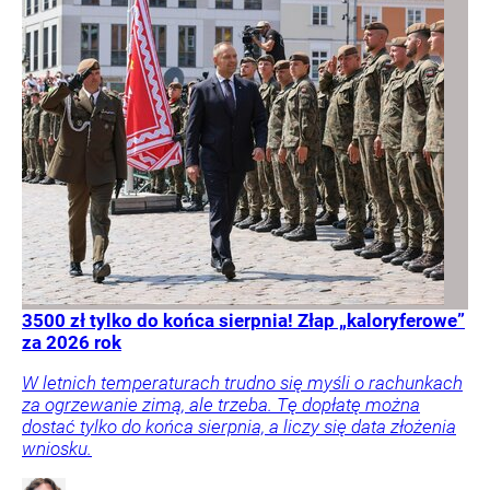
3500 zł tylko do końca sierpnia! Złap „kaloryferowe”
za 2026 rok
W letnich temperaturach trudno się myśli o rachunkach
za ogrzewanie zimą, ale trzeba. Tę dopłatę można
dostać tylko do końca sierpnia, a liczy się data złożenia
wniosku.