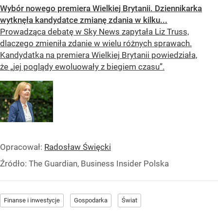
Wybór nowego premiera Wielkiej Brytanii. Dziennikarka
wytknęła kandydatce zmianę zdania w kilku...
Prowadząca debatę w Sky News zapytała Liz Truss,
dlaczego zmieniła zdanie w wielu różnych sprawach.
Kandydatka na premiera Wielkiej Brytanii powiedziała,
że „jej poglądy ewoluowały z biegiem czasu”.
Opracował:
Radosław Święcki
Źródło:
The Guardian, Business Insider Polska
Finanse i inwestycje
Gospodarka
Świat