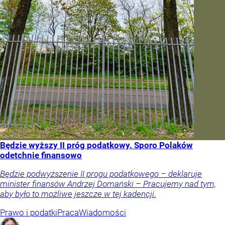
Będzie wyższy II próg podatkowy. Sporo Polaków
odetchnie finansowo
Będzie podwyższenie II progu podatkowego – deklaruje
minister finansów Andrzej Domański – Pracujemy nad tym,
aby było to możliwe jeszcze w tej kadencji.
Prawo i podatki
Praca
Wiadomości