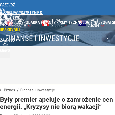
PRZEJDŹ
NA
BIZNES WPROST
STRONĘ
OPINIE
TWÓJ
GŁÓWNĄ
1 CAD
1 AUD
100 JPY
PORTFEL
GOSPODARKA
FINANSE
FIRMY
TECHNOLOGIE
NAJBOGATSI
WPROST.PL
2.6526
2.6284
2.3647
UBSKRYBUJ
FINANSE I INWESTYCJE
ZALOGUJ
MENU
Biznes
/
Finanse i inwestycje
Były premier apeluje o zamrożenie cen
energii. „Kryzysy nie biorą wakacji”