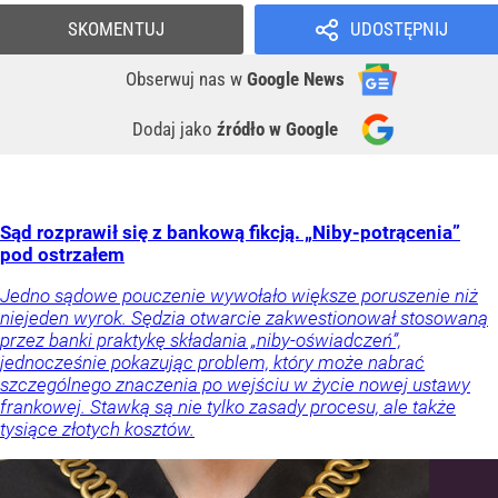
SKOMENTUJ
UDOSTĘPNIJ
Obserwuj nas
w
Google News
Dodaj jako
źródło w Google
Sąd rozprawił się z bankową fikcją. „Niby-potrącenia”
pod ostrzałem
Jedno sądowe pouczenie wywołało większe poruszenie niż
niejeden wyrok. Sędzia otwarcie zakwestionował stosowaną
przez banki praktykę składania „niby-oświadczeń”,
jednocześnie pokazując problem, który może nabrać
szczególnego znaczenia po wejściu w życie nowej ustawy
frankowej. Stawką są nie tylko zasady procesu, ale także
tysiące złotych kosztów.