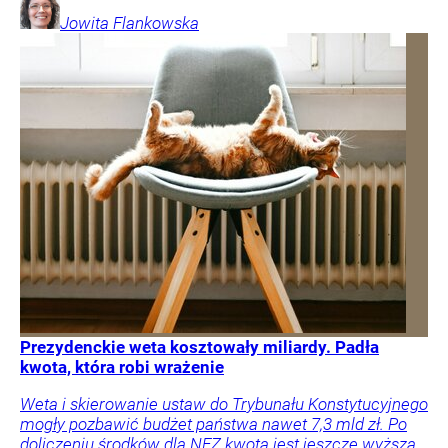
Jowita
Flankowska
Prezydenckie weta kosztowały miliardy. Padła
kwota, która robi wrażenie
Weta i skierowanie ustaw do Trybunału Konstytucyjnego
mogły pozbawić budżet państwa nawet 7,3 mld zł. Po
doliczeniu środków dla NFZ kwota jest jeszcze wyższa.