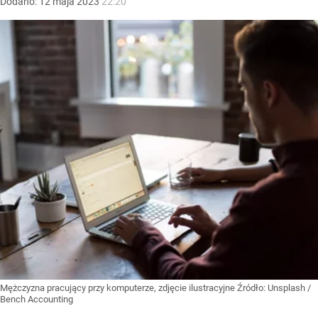
Dodano:
12
maja
2023
22:20
Mężczyzna pracujący przy komputerze, zdjęcie ilustracyjne
Źródło:
Unsplash
/
Bench Accounting