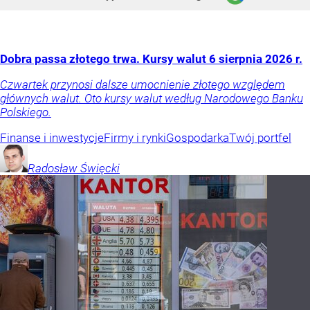
Dobra passa złotego trwa. Kursy walut 6 sierpnia 2026 r.
Czwartek przynosi dalsze umocnienie złotego względem
głównych walut. Oto kursy walut według Narodowego Banku
Polskiego.
Finanse i inwestycje
Firmy i rynki
Gospodarka
Twój portfel
Radosław
Święcki