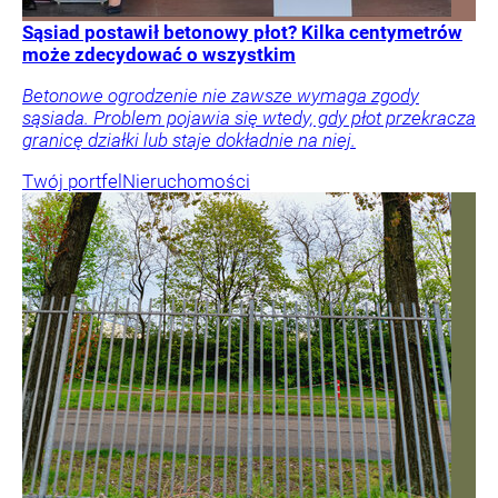
Sąsiad postawił betonowy płot? Kilka centymetrów
może zdecydować o wszystkim
Betonowe ogrodzenie nie zawsze wymaga zgody
sąsiada. Problem pojawia się wtedy, gdy płot przekracza
granicę działki lub staje dokładnie na niej.
Twój portfel
Nieruchomości