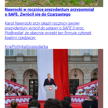
Nawrocki w rocznicę prezydentury przypomniał
o SAFE. Zwrócił się do Czarzastego
Karol Nawrocki przy okazji rocznicy swojej
prezydentury wrócił do ustawy o SAFE 0 proc.
Podkreślał, że obecnie projekt ten firmuje członek
koalicji rządzącej.
Kraj
Polityka
Gospodarka