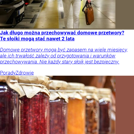
Jak długo można przechowywać domowe przetwory?
Te słoiki mogą stać nawet 2 lata
Domowe przetwory mogą być zapasem na wiele miesięcy,
ale ich trwałość zależy od przygotowania i warunków
przechowywania. Nie każdy stary słoik jest bezpieczny.
Porady
Zdrowie