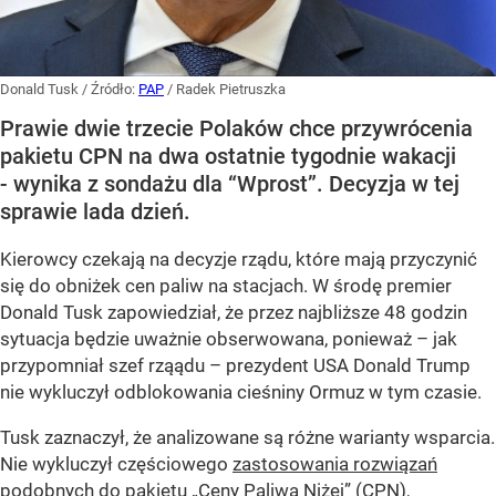
Donald Tusk
/ Źródło:
PAP
/
Radek Pietruszka
Prawie dwie trzecie Polaków chce przywrócenia
pakietu CPN na dwa ostatnie tygodnie wakacji
- wynika z sondażu dla “Wprost”. Decyzja w tej
sprawie lada dzień.
Kierowcy czekają na decyzje rządu, które mają przyczynić
się do obniżek cen paliw na stacjach. W środę premier
Donald Tusk zapowiedział, że przez najbliższe 48 godzin
sytuacja będzie uważnie obserwowana, ponieważ – jak
przypomniał szef rząądu – prezydent USA Donald Trump
nie wykluczył odblokowania cieśniny Ormuz w tym czasie.
Tusk zaznaczył, że analizowane są różne warianty wsparcia.
Nie wykluczył częściowego
zastosowania rozwiązań
podobnych do pakietu „Ceny Paliwa Niżej” (CPN
),