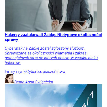
Hakerzy zaatakowali Żabkę. Nietypowe okoliczności
sprawy
Cyberatak na Żabkę został zgłoszony służbom.
Sprawdzane są okoliczności włamania i zakres
potencjalnych strat do których doszło, w wyniku ataku
hakerów.
Firmy i rynki
Cyberbezpieczeństwo
Beata Anna
Święcicka