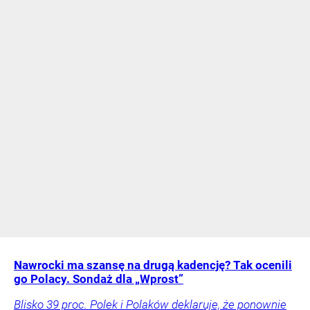
Nawrocki ma szansę na drugą kadencję? Tak ocenili
go Polacy. Sondaż dla „Wprost”
Blisko 39 proc. Polek i Polaków deklaruje, że ponownie