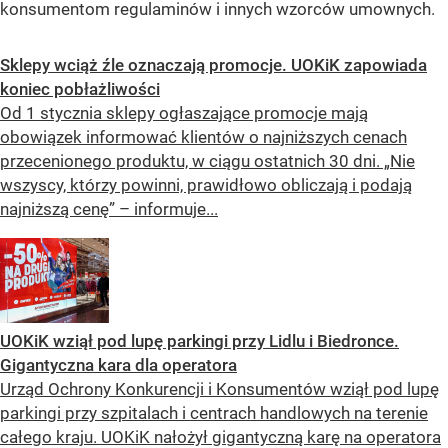
konsumentom regulaminów i innych wzorców umownych.
Sklepy wciąż źle oznaczają promocje. UOKiK zapowiada
koniec pobłażliwości
Od 1 stycznia sklepy ogłaszające promocje mają
obowiązek informować klientów o najniższych cenach
przecenionego produktu, w ciągu ostatnich 30 dni. „Nie
wszyscy, którzy powinni, prawidłowo obliczają i podają
najniższą cenę” – informuje...
UOKiK wziął pod lupę parkingi przy Lidlu i Biedronce.
Gigantyczna kara dla operatora
Urząd Ochrony Konkurencji i Konsumentów wziął pod lupę
parkingi przy szpitalach i centrach handlowych na terenie
całego kraju. UOKiK nałożył gigantyczną karę na operatora