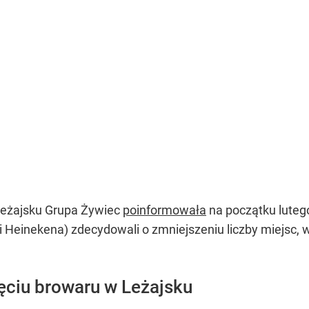
Leżajsku Grupa Żywiec
poinformowała
na początku luteg
i Heinekena) zdecydowali o zmniejszeniu liczby miejsc, 
ęciu browaru w Leżajsku