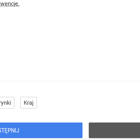
wencje.
rynki
Kraj
STĘPNIJ