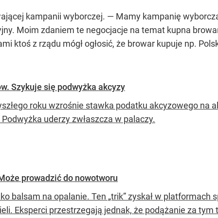
wającej kampanii wyborczej.
— Mamy kampanię wyborczą, 
jny. Moim zdaniem te negocjacje na temat kupna browaru
ami ktoś z rządu mógł ogłosić, że browar kupuje np. Po
ów. Szykuje się podwyżka akcyzy
yszłego roku wzrośnie stawka podatku akcyzowego na al
. Podwyżka uderzy zwłaszcza w palaczy.
. Może prowadzić do nowotworu
ako balsam na opalanie. Ten „trik” zyskał w platformach
cieli. Eksperci przestrzegają jednak, że podążanie za ty