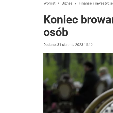
Wprost
/
Biznes
/
Finanse i inwestycje
Koniec browar
osób
Dodano:
31
sierpnia
2023
15:12