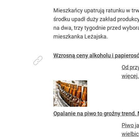
Mieszkańcy upatrują ratunku w tr
środku upadł duży zakład produkcy
na dwa, trzy tygodnie przed wybor
mieszkanka Leżajska.
Wzrosną ceny alkoholu i papieros
Od prz
więcej
Opalanie na piwo to groźny trend
Piwo j
wielbi