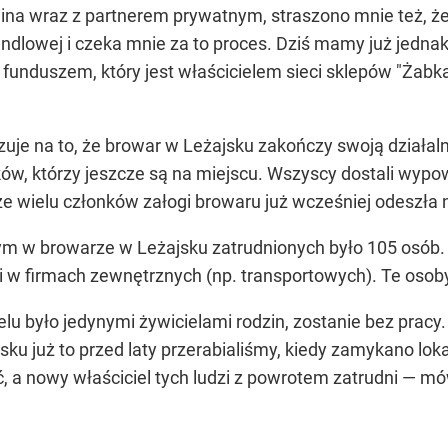
gmina wraz z partnerem prywatnym, straszono mnie też, 
lowej i czeka mnie za to proces. Dziś mamy już jednak k
 funduszem, który jest właścicielem sieci sklepów "Żabk
je na to, że browar w Leżajsku zakończy swoją działalno
ów, którzy jeszcze są na miejscu. Wszyscy dostali wypo
 że wielu członków załogi browaru już wcześniej odeszła
ym w browarze w Leżajsku zatrudnionych było 105 osób.
i w firmach zewnętrznych (np. transportowych). Te osob
elu było jedynymi żywicielami rodzin, zostanie bez pracy
ku już to przed laty przerabialiśmy, kiedy zamykano loka
, a nowy właściciel tych ludzi z powrotem zatrudni —
mów