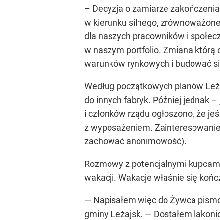
– Decyzja o zamiarze zakończenia p
w kierunku silnego, zrównoważoneg
dla naszych pracowników i społec
w naszym portfolio. Zmiana którą 
warunków rynkowych i budować sil
Według początkowych planów Leżaj
do innych fabryk. Później jednak
i członków rządu ogłoszono, że jeś
z wyposażeniem. Zainteresowanie wy
zachować anonimowość).
Rozmowy z potencjalnymi kupcami 
wakacji. Wakacje właśnie się końc
— Napisałem więc do Żywca pismo
gminy Leżajsk.
— Dostałem lakonic