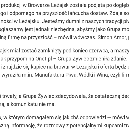
rodukcji w Browarze Leżajsk została podjęta po dogłębnej
o i odpornego na przyszłość łańcucha dostaw. Zdaję sob
zności w Leżajsku. Jesteśmy dumni z naszych tradycji 
ogłaszamy jest jednak niezbędna, abyśmy jako Grupa mo
ną firmę na przyszłość –
mówił wówczas. Simon Amor, p
sk miał zostać zamknięty pod koniec czerwca, a maszyn
 – jak przypomina Onet.pl – Grupa Żywiec zmieniła zdan
li znajdzie się kupiec na browar w Leżajsku i oferta będz
raziła m.in. Manufaktura Piwa, Wódki i Wina, czyli firm
trwały, a Grupa Żywiec zdecydowała, że ostateczną dec
zą, a komunikatu nie ma.
, w którym domagałem się jakichś odpowiedzi —
mówi w
zną informację, że rozmowy z potencjalnymi kupcami tr