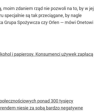
moim zdaniem rząd nie pozwoli na to, by w jej
 specjalnie są tak przeciągane, by nagle
lska Grupa Spożywcza czy Orlen —
mówi Onetowi
kohol i papierosy. Konsumenci używek zapłacą
 społecznościowych ponad 300 tysięcy
m trendem niesie za sobą bardzo negatywne