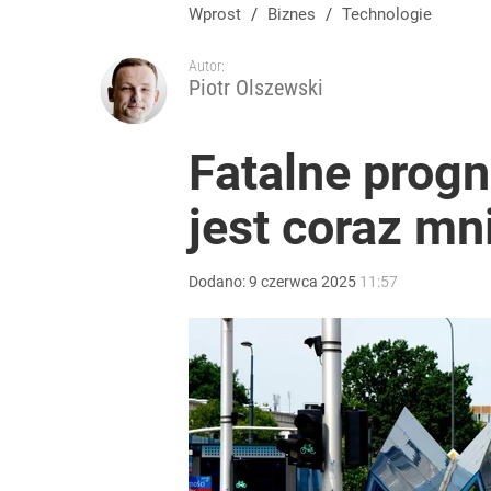
Umowy zlecenia i B2B pod lupą. PIP dostała dziesią
Wprost
/
Biznes
/
Technologie
Autor:
dodaj
Piotr Olszewski
Polacy rzucili się na przywrócone świadczenie. P
Fatalne progn
jest coraz mn
dodaj
Wrze po roku Nawrockiego. „Największa hańba” ko
Dodano:
9
czerwca
2025
11:57
16