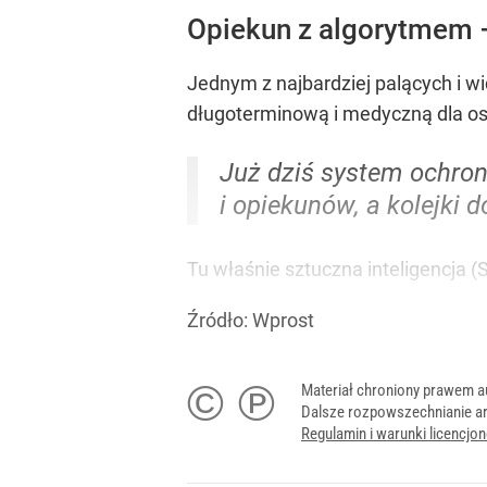
Opiekun z algorytmem –
Jednym z najbardziej palących i w
długoterminową i medyczną dla os
Już dziś system ochrony
i opiekunów, a kolejki 
Tu właśnie sztuczna inteligencja 
Źródło:
Wprost
© ℗
Materiał chroniony prawem a
Dalsze rozpowszechnianie ar
Regulamin i warunki licencj