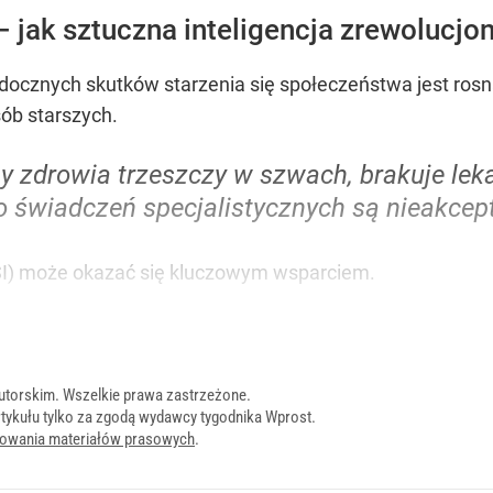
 jak sztuczna inteligencja zrewolucjon
idocznych skutków starzenia się społeczeństwa jest ro
ób starszych.
 zdrowia trzeszczy w szwach, brakuje lekar
do świadczeń specjalistycznych są nieakcep
(SI) może okazać się kluczowym wsparciem.
utorskim. Wszelkie prawa zastrzeżone.
tykułu tylko za zgodą wydawcy tygodnika Wprost.
onowania materiałów prasowych
.