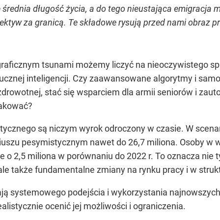
ę średnia długość życia, a do tego nieustająca emigracja
ktyw za granicą. Te składowe rysują przed nami obraz prz
graficznym tsunami możemy liczyć na nieoczywistego sp
sztucznej inteligencji. Czy zaawansowane algorytmy i sa
drowotnej, stać się wsparciem dla armii seniorów i zaut
rakować?
ycznego są niczym wyrok odroczony w czasie. W scenar
iuszu pesymistycznym nawet do 26,7 miliona. Osoby w wie
nie o 2,5 miliona w porównaniu do 2022 r. To oznacza nie
 ale także fundamentalne zmiany na rynku pracy i w struk
systemowego podejścia i wykorzystania najnowszych te
listycznie ocenić jej możliwości i ograniczenia.