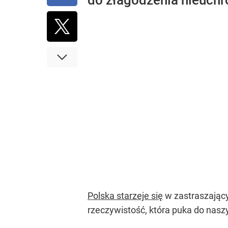
do złagodzenia nieuchr
Polska starzeje się
w zastraszający
rzeczywistość, która puka do nasz