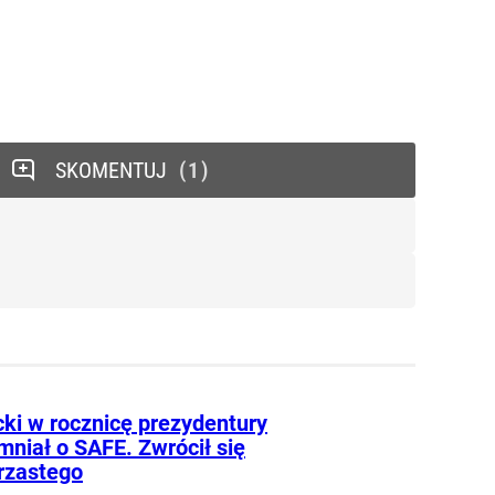
SKOMENTUJ
1
ki w rocznicę prezydentury
mniał o SAFE. Zwrócił się
rzastego