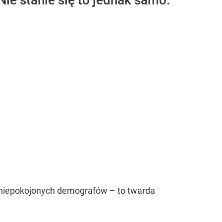
ie stanie się to jednak samo.
zaniepokojonych demografów – to twarda