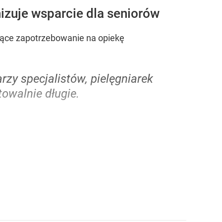
izuje wsparcie dla seniorów
snące zapotrzebowanie na opiekę
zy specjalistów, pielęgniarek
towalnie długie.