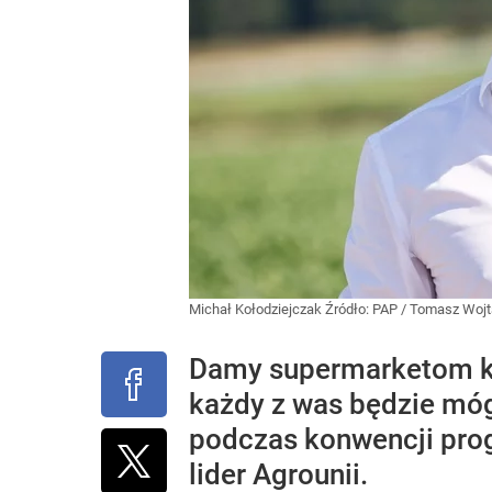
Michał Kołodziejczak
Źródło:
PAP
/
Tomasz Wojt
Damy supermarketom ko
każdy z was będzie móg
podczas konwencji prog
lider Agrounii.