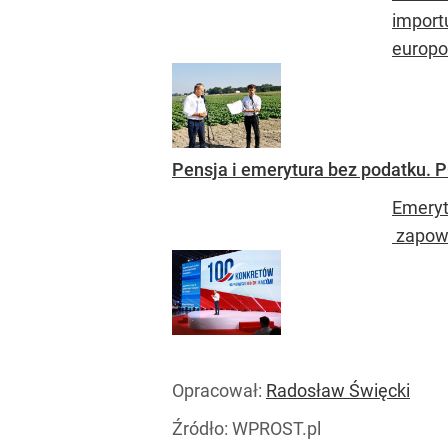
import
europo
Pensja i emerytura bez podatku. 
Emeryt
zapowi
Opracował:
Radosław Święcki
Źródło:
WPROST.pl