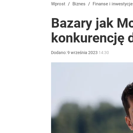
Farmacja: wzrost pod presją. co czeka branżę do 
Wprost
/
Biznes
/
Finanse i inwestycje
Bazary jak M
dodaj
konkurencję 
Nawrocki ma szansę na drugą kadencję? Tak ocenil
Dodano:
9
września
2023
14:30
3
Prawdziwa wartość różnorodności
dodaj