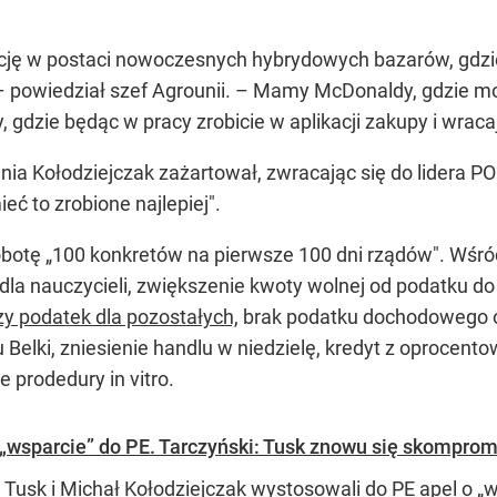
ę w postaci nowoczesnych hybrydowych bazarów, gdzie
 –
powiedział szef Agrounii.
– Mamy McDonaldy, gdzie może
dzie będąc w pracy zrobicie w aplikacji zakupy i wraca
nia Kołodziejczak zażartował, zwracając się do lidera P
ć to zrobione najlepiej".
obotę „100 konkretów na pierwsze 100 dni rządów". Wśród 
dla nauczycieli, zwiększenie kwoty wolnej od podatku do 
ższy podatek dla pozostałych,
brak podatku dochodowego od 
u Belki, zniesienie handlu w niedzielę, kredyt z oprocen
 prodedury in vitro.
o „wsparcie” do PE. Tarczyński: Tusk znowu się skompromi
 Tusk i Michał Kołodziejczak wystosowali do PE apel o „