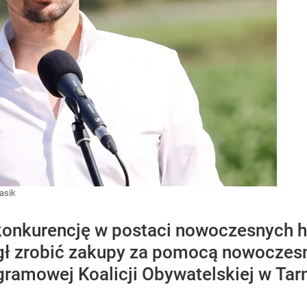
asik
nkurencję w postaci nowoczesnych h
ł zrobić zakupy za pomocą nowoczesne
ramowej Koalicji Obywatelskiej w Tar