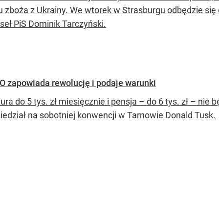
u zboża z Ukrainy. We wtorek w Strasburgu odbędzie się
seł PiS Dominik Tarczyński.
PO zapowiada rewolucję i podaje warunki
ura do 5 tys. zł miesięcznie i pensja – do 6 tys. zł – n
edział na sobotniej konwencji w Tarnowie Donald Tusk.