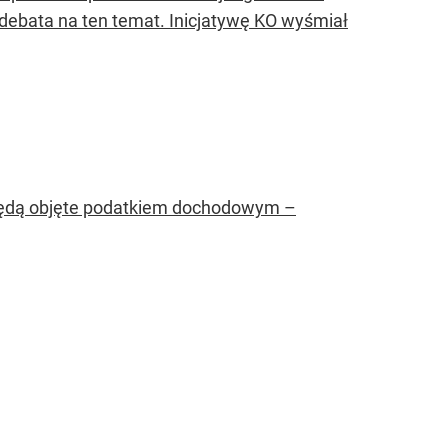
 debata na ten temat. Inicjatywę KO wyśmiał
ie będą objęte podatkiem dochodowym –