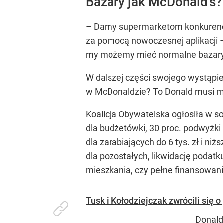
Bazary jak McDonald's?
– Damy supermarketom konkurencj
za pomocą nowoczesnej aplikacji
my możemy mieć normalne bazary, g
W dalszej części swojego wystąpie
w McDonaldzie? To Donald musi mie
Koalicja Obywatelska ogłosiła w s
dla budżetówki, 30 proc. podwyżki 
dla zarabiających do 6 tys. zł i ni
dla pozostałych, likwidację podatk
mieszkania, czy pełne finansowanie
Tusk i Kołodziejczak zwrócili się 
Donald