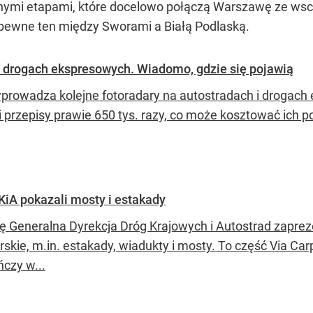
jnymi etapami, które docelowo połączą Warszawę ze ws
apewne ten między Sworami a Białą Podlaską.
i drogach ekspresowych. Wiadomo, gdzie się pojawią
prowadza kolejne fotoradary na autostradach i drogach
i przepisy prawie 650 tys. razy, co może kosztować ich p
iA pokazali mosty i estakady
ę Generalna Dyrekcja Dróg Krajowych i Autostrad zaprez
rskie, m.in. estakady, wiadukty i mosty. To część Via Carp
ńczy w...