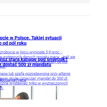
cie w Polsce. Takiej sytuacji
o od pół roku
zrobocia w lipcu wyniosła 5,9 proc. -
e wstępnych danych resortu pracy. Jeśli się
isz starą kanapę pod śmietnik?
ierdzą, będziemy mieli pierwszy od pół
 dostać 500 zł mandatu
ost.
napa lub szafa pozostawiona przy altanie
owej może oznaczać mandat do 500 zł.
w
spodarka
Praca
ożna wystawiać tylko w wyznaczonych
h.
oradnik