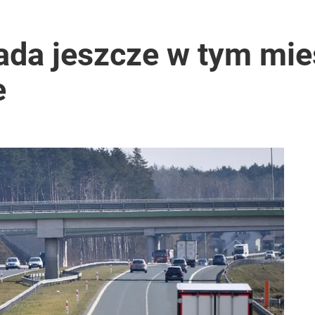
ał termin
ada jeszcze w tym mie
e
rzezi wołyńskiej
2030 roku?