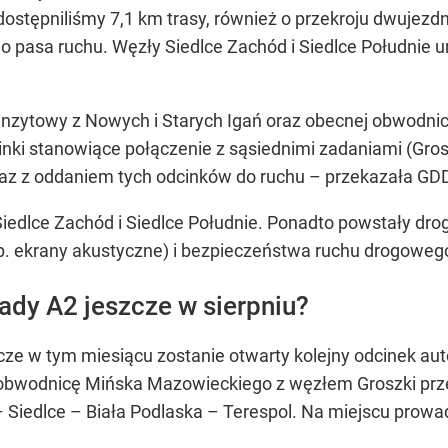
dostępniliśmy 7,1 km trasy, również o przekroju dwuje
o pasa ruchu. Węzły Siedlce Zachód i Siedlce Południe 
nzytowy z Nowych i Starych Igań oraz obecnej obwodnic
inki stanowiące połączenie z sąsiednimi zadaniami (Gros
az z oddaniem tych odcinków do ruchu –
przekazała GD
dlce Zachód i Siedlce Południe. Ponadto powstały drogi
. ekrany akustyczne) i bezpieczeństwa ruchu drogowego
ady A2 jeszcze w sierpniu?
 w tym miesiącu zostanie otwarty kolejny odcinek autos
obwodnicę Mińska Mazowieckiego z węzłem Groszki przet
– Siedlce – Biała Podlaska – Terespol. Na miejscu prow