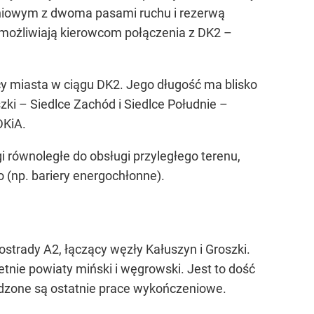
zdniowym z dwoma pasami ruchu i rezerwą
umożliwiają kierowcom połączenia z DK2 –
y miasta w ciągu DK2. Jego długość ma blisko
zki – Siedlce Zachód i Siedlce Południe –
DKiA.
 równoległe do obsługi przyległego terenu,
 (np. bariery energochłonne).
trady A2, łączący węzły Kałuszyn i Groszki.
nie powiaty miński i węgrowski. Jest to dość
adzone są ostatnie prace wykończeniowe.