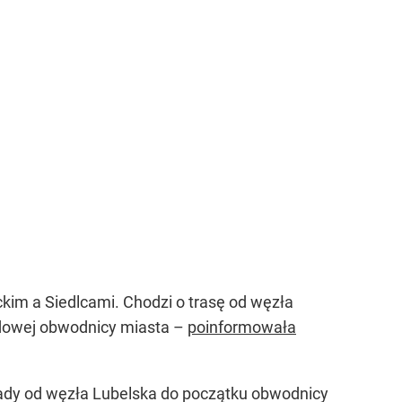
im a Siedlcami. Chodzi o trasę od węzła
radowej obwodnicy miasta –
poinformowała
rady od węzła Lubelska do początku obwodnicy