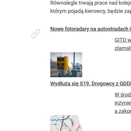
Równolegle trwają prace nad kole
którym pojadą kierowcy, będzie z
Nowe fotoradary na autostradach 
GITD w
złamal
Wydłuża się S19. Drogowcy z GDDK
W środ
inżynie
a zako