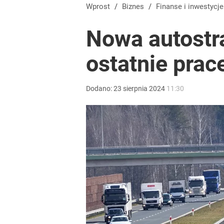
Kiedy decyzja ws. przywrócenia CPN? Minister pod
Wprost
/
Biznes
/
Finanse i inwestycje
Nowa autostr
0
ostatnie prac
„Nie chodzi o zemstę”. Mocny apel w sprawie ofiar 
Dodano:
23
sierpnia
2024
11:30
0
Farmacja: wzrost pod presją. co czeka branżę do 
1