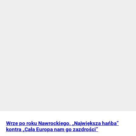
Wrze po roku Nawrockiego. „Największa hańba”
kontra „Cała Europa nam go zazdrości”