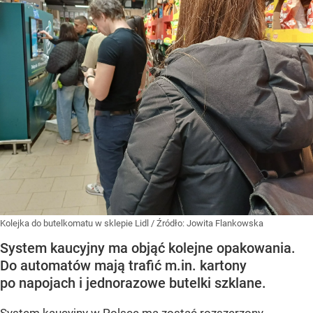
Kolejka do butelkomatu w sklepie Lidl
/ Źródło:
Jowita Flankowska
System kaucyjny ma objąć kolejne opakowania.
Do automatów mają trafić m.in. kartony
po napojach i jednorazowe butelki szklane.
System kaucyjny w Polsce ma zostać rozszerzony