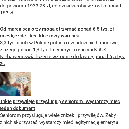
do poziomu 1933,23 zł, co oznaczałoby wzrost o ponad
152 zł.
Od marca seniorzy mogą otrzymać ponad 6,5 tys. zł
miesięcznie. Jest kluczowy warunek
3,3 tys. osób w Polsce pobiera świadczenie honorowe,
z czego ponad 1,3 tys. to emeryci i renciści KRUS.
Niebawem świadczenie wzrośnie do kwoty ponad 6,5 tys.
zł.
Takie przywileje przysługują seniorom. Wystarczy mieć
jeden dokument
Seniorom przysługuje wiele zniżek i przywilejów. Żeby
z nich skorzystać, wystarczy mieć legitymację emeryta.