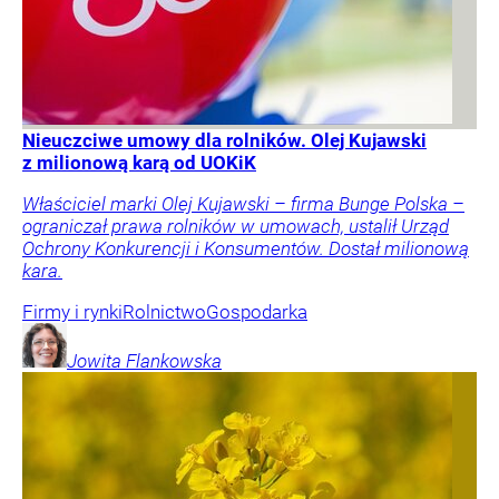
Nieuczciwe umowy dla rolników. Olej Kujawski
z milionową karą od UOKiK
Właściciel marki Olej Kujawski – firma Bunge Polska –
ograniczał prawa rolników w umowach, ustalił Urząd
Ochrony Konkurencji i Konsumentów. Dostał milionową
kara.
Firmy i rynki
Rolnictwo
Gospodarka
Jowita
Flankowska