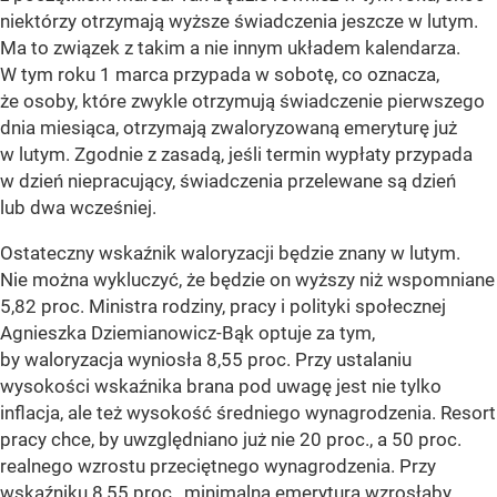
niektórzy otrzymają wyższe świadczenia jeszcze w lutym.
Ma to związek z takim a nie innym układem kalendarza.
W tym roku 1 marca przypada w sobotę, co oznacza,
że osoby, które zwykle otrzymują świadczenie pierwszego
dnia miesiąca, otrzymają zwaloryzowaną emeryturę już
w lutym. Zgodnie z zasadą, jeśli termin wypłaty przypada
w dzień niepracujący, świadczenia przelewane są dzień
lub dwa wcześniej.
Ostateczny wskaźnik waloryzacji będzie znany w lutym.
Nie można wykluczyć, że będzie on wyższy niż wspomniane
5,82 proc. Ministra rodziny, pracy i polityki społecznej
Agnieszka Dziemianowicz-Bąk optuje za tym,
by waloryzacja wyniosła 8,55 proc. Przy ustalaniu
wysokości wskaźnika brana pod uwagę jest nie tylko
inflacja, ale też wysokość średniego wynagrodzenia. Resort
pracy chce, by uwzględniano już nie 20 proc., a 50 proc.
realnego wzrostu przeciętnego wynagrodzenia. Przy
wskaźniku 8,55 proc., minimalna emerytura wzrosłaby