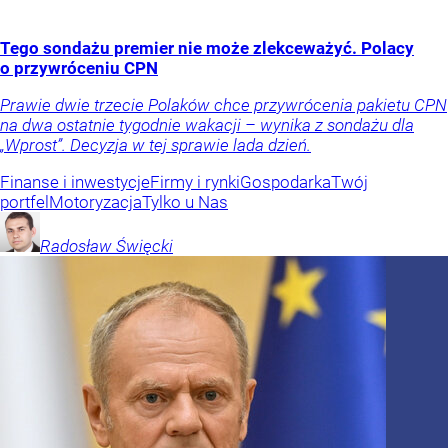
Tego sondażu premier nie może zlekceważyć. Polacy
o przywróceniu CPN
Prawie dwie trzecie Polaków chce przywrócenia pakietu CPN
na dwa ostatnie tygodnie wakacji – wynika z sondażu dla
„Wprost”. Decyzja w tej sprawie lada dzień.
Finanse i inwestycje
Firmy i rynki
Gospodarka
Twój
portfel
Motoryzacja
Tylko u Nas
Radosław
Święcki