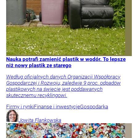
Nauka potrafi zamienić plastik w wodór. To lepsze
niż nowy plastik ze starego
Według oficjalnych danych Organizacji Współpracy
Gospodarczej i Rozwoju, zaledwie 9 proc. odpadów
plastikowych na świecie jest poddawanych
skutecznemu recyklingowi.
Firmy i rynki
Finanse i inwestycje
Gospodarka
Jowita
Flankowska