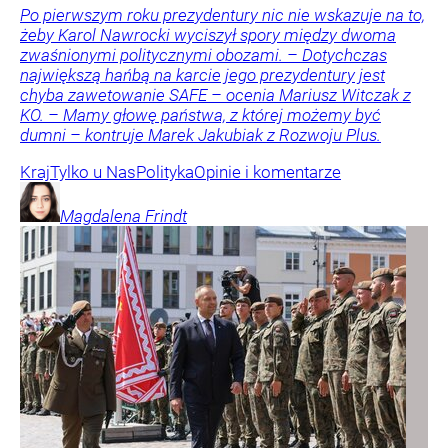
Po pierwszym roku prezydentury nic nie wskazuje na to,
żeby Karol Nawrocki wyciszył spory między dwoma
zwaśnionymi politycznymi obozami. – Dotychczas
największą hańbą na karcie jego prezydentury jest
chyba zawetowanie SAFE – ocenia Mariusz Witczak z
KO. – Mamy głowę państwa, z której możemy być
dumni – kontruje Marek Jakubiak z Rozwoju Plus.
Kraj
Tylko u Nas
Polityka
Opinie i komentarze
Magdalena
Frindt