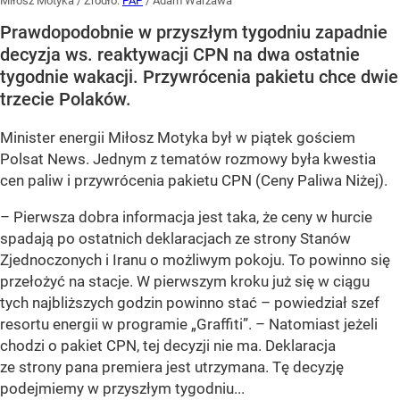
Miłosz Motyka
/ Źródło:
PAP
/
Adam Warżawa
Prawdopodobnie w przyszłym tygodniu zapadnie
decyzja ws. reaktywacji CPN na dwa ostatnie
tygodnie wakacji. Przywrócenia pakietu chce dwie
trzecie Polaków.
Minister energii Miłosz Motyka był w piątek gościem
Polsat News. Jednym z tematów rozmowy była kwestia
cen paliw i przywrócenia pakietu CPN (Ceny Paliwa Niżej).
–
Pierwsza dobra informacja jest taka, że ceny w hurcie
spadają po ostatnich deklaracjach ze strony Stanów
Zjednoczonych i Iranu o możliwym pokoju. To powinno się
przełożyć na stacje. W pierwszym kroku już się w ciągu
tych najbliższych godzin powinno stać –
powiedział szef
resortu energii w programie „Graffiti”. –
Natomiast jeżeli
chodzi o pakiet CPN, tej decyzji nie ma. Deklaracja
ze strony pana premiera jest utrzymana. Tę decyzję
podejmiemy w przyszłym tygodniu...