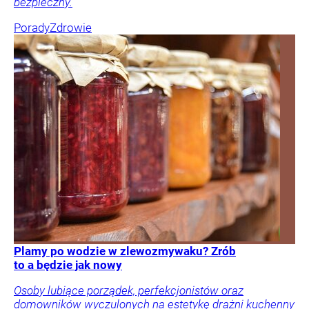
bezpieczny.
Porady
Zdrowie
Plamy po wodzie w zlewozmywaku? Zrób
to a będzie jak nowy
Osoby lubiące porządek, perfekcjonistów oraz
domowników wyczulonych na estetykę drażni kuchenny