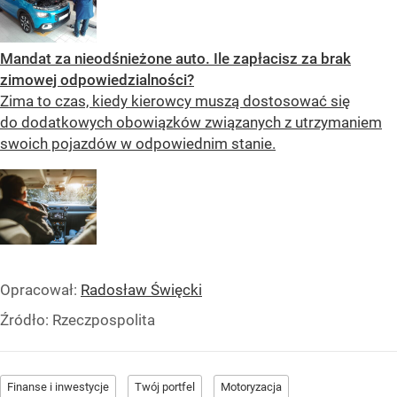
Mandat za nieodśnieżone auto. Ile zapłacisz za brak
zimowej odpowiedzialności?
Zima to czas, kiedy kierowcy muszą dostosować się
do dodatkowych obowiązków związanych z utrzymaniem
swoich pojazdów w odpowiednim stanie.
Opracował:
Radosław Święcki
Źródło:
Rzeczpospolita
Finanse i inwestycje
Twój portfel
Motoryzacja