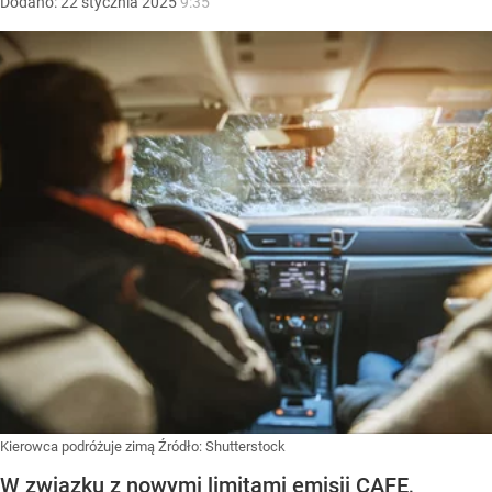
Dodano:
22
stycznia
2025
9:35
Kierowca podróżuje zimą
Źródło:
Shutterstock
W związku z nowymi limitami emisji CAFE,