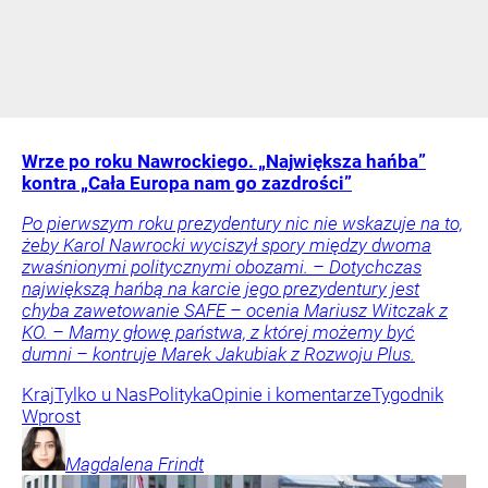
Wrze po roku Nawrockiego. „Największa hańba”
kontra „Cała Europa nam go zazdrości”
Po pierwszym roku prezydentury nic nie wskazuje na to,
żeby Karol Nawrocki wyciszył spory między dwoma
zwaśnionymi politycznymi obozami. – Dotychczas
największą hańbą na karcie jego prezydentury jest
chyba zawetowanie SAFE – ocenia Mariusz Witczak z
KO. – Mamy głowę państwa, z której możemy być
dumni – kontruje Marek Jakubiak z Rozwoju Plus.
Kraj
Tylko u Nas
Polityka
Opinie i komentarze
Tygodnik
Wprost
Magdalena
Frindt