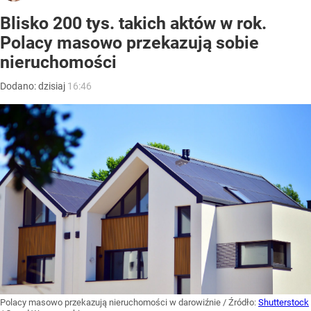
Blisko 200 tys. takich aktów w rok.
Polacy masowo przekazują sobie
nieruchomości
Dodano:
dzisiaj
16:46
Polacy masowo przekazują nieruchomości w darowiźnie
/ Źródło:
Shutterstock