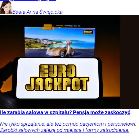
Beata Anna
Święcicka
Ile zarabia salowa w szpitalu? Pensja może zaskoczyć
Nie tylko sprzątanie, ale też pomoc pacjentom i personelowi.
Zarobki salowych zależą od miejsca i formy zatrudnienia.