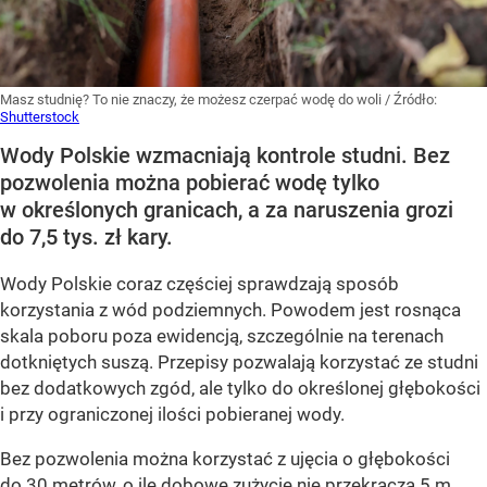
Masz studnię? To nie znaczy, że możesz czerpać wodę do woli
/ Źródło:
Shutterstock
Wody Polskie wzmacniają kontrole studni. Bez
pozwolenia można pobierać wodę tylko
w określonych granicach, a za naruszenia grozi
do 7,5 tys. zł kary.
Wody Polskie coraz częściej sprawdzają sposób
korzystania z wód podziemnych. Powodem jest rosnąca
skala poboru poza ewidencją, szczególnie na terenach
dotkniętych suszą. Przepisy pozwalają korzystać ze studni
bez dodatkowych zgód, ale tylko do określonej głębokości
i przy ograniczonej ilości pobieranej wody.
Bez pozwolenia można korzystać z ujęcia o głębokości
do 30 metrów, o ile dobowe zużycie nie przekracza 5 m