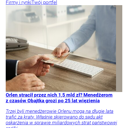
Firmy i rynki
Twój portfel
Orlen stracił przez nich 1,5 mld zł? Menedżerom
z czasów Obajtka grozi po 25 lat więzienia
Trzej byli menedżerowie Orlenu mogą na długie lata
trafić za kraty. Właśnie skierowano do sądu akt
oskarżenia w sprawie miliardowych strat państwowej