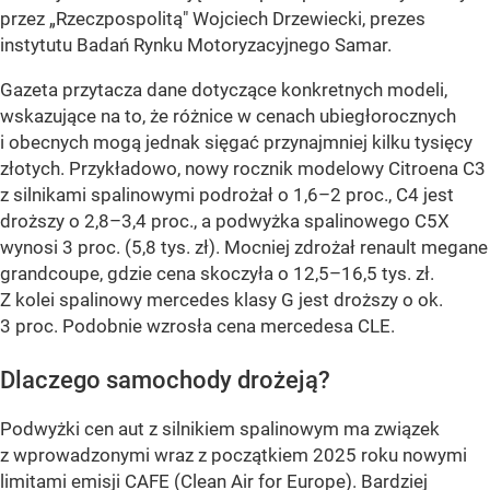
przez „Rzeczpospolitą" Wojciech Drzewiecki, prezes
instytutu Badań Rynku Motoryzacyjnego Samar.
Gazeta przytacza dane dotyczące konkretnych modeli,
wskazujące na to, że różnice w cenach ubiegłorocznych
i obecnych mogą jednak sięgać przynajmniej kilku tysięcy
złotych. Przykładowo, nowy rocznik modelowy Citroena C3
z silnikami spalinowymi podrożał o 1,6–2 proc., C4 jest
droższy o 2,8–3,4 proc., a podwyżka spalinowego C5X
wynosi 3 proc. (5,8 tys. zł). Mocniej zdrożał renault megane
grandcoupe, gdzie cena skoczyła o 12,5–16,5 tys. zł.
Z kolei spalinowy mercedes klasy G jest droższy o ok.
3 proc. Podobnie wzrosła cena mercedesa CLE.
Dlaczego samochody drożeją?
Podwyżki cen aut z silnikiem spalinowym ma związek
z wprowadzonymi wraz z początkiem 2025 roku nowymi
limitami emisji CAFE (Clean Air for Europe). Bardziej