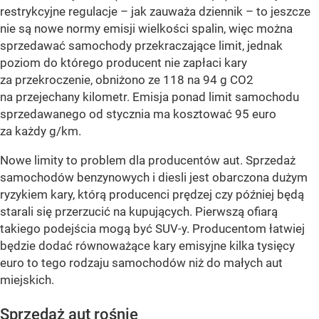
restrykcyjne regulacje – jak zauważa dziennik – to jeszcze
nie są nowe normy emisji wielkości spalin, więc można
sprzedawać samochody przekraczające limit, jednak
poziom do którego producent nie zapłaci kary
za przekroczenie, obniżono ze 118 na 94 g CO2
na przejechany kilometr. Emisja ponad limit samochodu
sprzedawanego od stycznia ma kosztować 95 euro
za każdy g/km.
Nowe limity to problem dla producentów aut. Sprzedaż
samochodów benzynowych i diesli jest obarczona dużym
ryzykiem kary, którą producenci prędzej czy później będą
starali się przerzucić na kupujących. Pierwszą ofiarą
takiego podejścia mogą być SUV-y. Producentom łatwiej
będzie dodać równoważące kary emisyjne kilka tysięcy
euro to tego rodzaju samochodów niż do małych aut
miejskich.
Sprzedaż aut rośnie