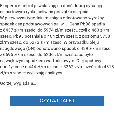
Eksperci e-petrol.pl wskazują na dość dobrą sytuacją
na hurtowym rynku paliw na początku sierpnia.
W pierwszym tygodniu miesiąca odnotowano wyraźny
spadek cen podstawowych paliw. –
Cena Pb98 spadła
z 6437 zł/m sześc. do 5974 zł/m sześc., czyli o 463 zł/m
sześc. Pb95 potaniała o 464 zł/m sześc. z poziomu 5738
zł/m sześc. do 5273 zł/m sześc. W przypadku oleju
napędowego (ON) odnotowano spadek o 489 zł/m sześc.
z 6695 zł/m sześc. do 6206 zł/m sześc., co było
największym spadkiem wartościowym. Olej opałowy
obniżył cenę o 444 zł/m sześc. z 5262 zł/m sześc. do 4818
zł/m sześc.
– wyliczają analitycy.
Gorzej wyglądała...
CZYTAJ DALEJ