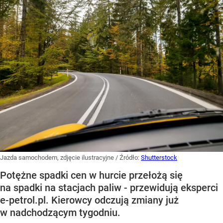
Jazda samochodem, zdjęcie ilustracyjne
/ Źródło:
Shutterstock
Potężne spadki cen w hurcie przełożą się
na spadki na stacjach paliw - przewidują eksperci
e-petrol.pl. Kierowcy odczują zmiany już
w nadchodzącym tygodniu.