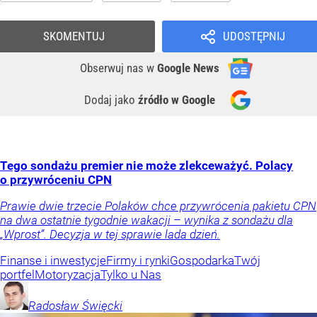
SKOMENTUJ
UDOSTĘPNIJ
Obserwuj nas
w
Google News
Dodaj jako
źródło w Google
Tego sondażu premier nie może zlekceważyć. Polacy
o przywróceniu CPN
Prawie dwie trzecie Polaków chce przywrócenia pakietu CPN
na dwa ostatnie tygodnie wakacji – wynika z sondażu dla
„Wprost”. Decyzja w tej sprawie lada dzień.
Finanse i inwestycje
Firmy i rynki
Gospodarka
Twój
portfel
Motoryzacja
Tylko u Nas
Radosław
Święcki