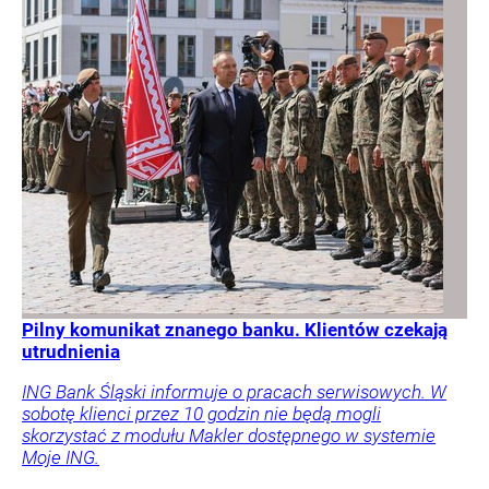
Pilny komunikat znanego banku. Klientów czekają
utrudnienia
ING Bank Śląski informuje o pracach serwisowych. W
sobotę klienci przez 10 godzin nie będą mogli
skorzystać z modułu Makler dostępnego w systemie
Moje ING.