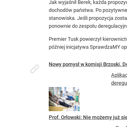
Jak wyjaśnił Berek, każda propozy
dochodów państwa. Po pozytywnej o
stanowiska. Jeśli propozycja zosta
ponownie do zespołu deregulacyjn
Premier Tusk powierzył kierownic
później inicjatywa SprawdzaMY op
Nowy pomysł w komisji Brzoski. D
Aplika
deregu
Prof. Orłowski: Nie możemy już si