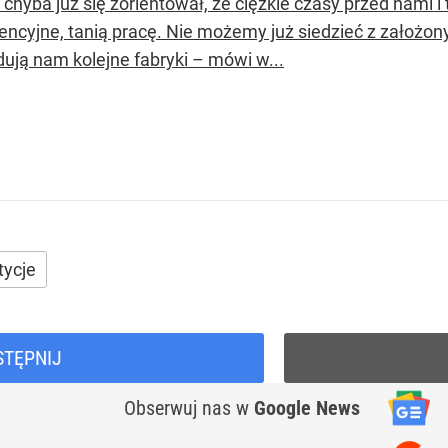
chyba już się zorientował, że ciężkie czasy przed nami i
encyjne, tanią pracę. Nie możemy już siedzieć z założon
dują nam kolejne fabryki – mówi w...
tycje
STĘPNIJ
Obserwuj nas
w
Google News