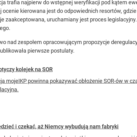
cja trafia najpierw do wstępnej weryfikacji pod kątem ew
cenie kierowana jest do odpowiednich resortów, gdzie 
je zaakceptowana, uruchamiany jest proces legislacyjny.
ego.
two nad zespołem opracowującym propozycje deregulacyj
ublikowała pierwsze postulaty.
otyczy kolejek na SOR
cja mojeIKP powinna pokazywać obłożenie SOR-ów w cza
lacyjna.
edzieć i czekać, aż Niemcy wybudują nam fabryki