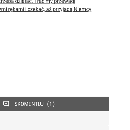
 trzeba działać. Tracimy przewagi
ymi rękami i czekać, aż przyjadą Niemcy
SKOMENTUJ
1