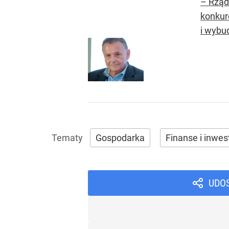
– Rząd 
konkur
i wybu
Gospodarka
Finanse i inwes
UDO