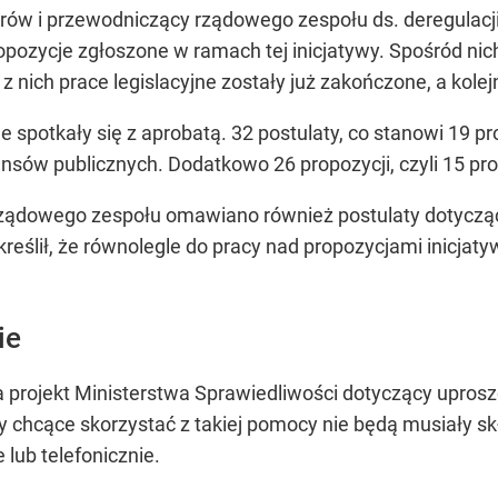
rów i przewodniczący rządowego zespołu ds. deregulacji,
pozycje zgłoszone w ramach tej inicjatywy. Spośród nich 
nich prace legislacyjne zostały już zakończone, a kolejne
 spotkały się z aprobatą. 32 postulaty, co stanowi 19 p
ansów publicznych. Dodatkowo 26 propozycji, czyli 15 pr
ządowego zespołu omawiano również postulaty dotycz
kreślił, że równolegle do pracy nad propozycjami inicj
ie
a projekt Ministerstwa Sprawiedliwości dotyczący upros
 chcące skorzystać z takiej pomocy nie będą musiały s
lub telefonicznie.