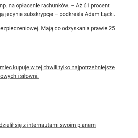
y np. na opłacenie rachunków. –
Aż 61 procent
ą jedynie subskrypcje
– podkreśla Adam Łącki.
 ubezpieczeniowej. Mają do odzyskania prawie 25
miec kupuje w tej chwili tylko najpotrzebniejsze
owych i siłowni.
zielił się z internautami swoim planem