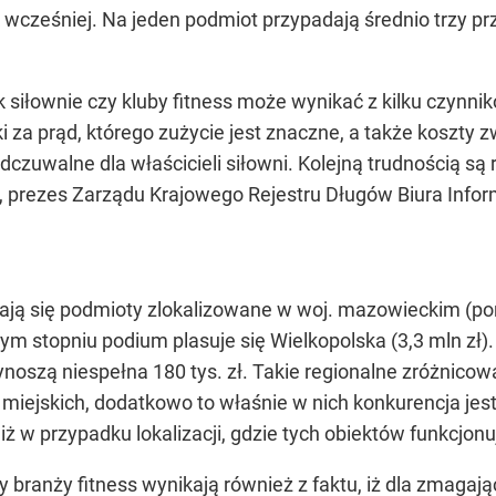
 rok wcześniej. Na jeden podmiot przypadają średnio trz
 siłownie czy kluby fitness może wynikać z kilku czynni
i za prąd, którego zużycie jest znaczne, a także koszt
czuwalne dla właścicieli siłowni. Kolejną trudnością są
 prezes Zarządu Krajowego Rejestru Długów Biura Infor
ą się podmioty zlokalizowane w woj. mazowieckim (pon
zym stopniu podium plasuje się Wielkopolska (3,3 mln zł)
ynoszą niespełna 180 tys. zł. Takie regionalne zróżnicow
iejskich, dodatkowo to właśnie w nich konkurencja jest 
ż w przypadku lokalizacji, gdzie tych obiektów funkcjonu
 branży fitness wynikają również z faktu, iż dla zmaga