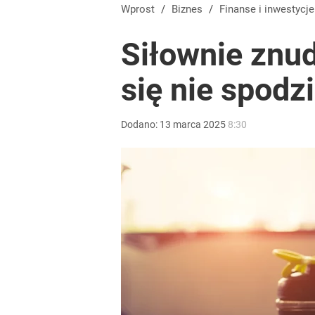
Vistula x LOT: Elegancja w podróży. Premiera wspó
Wprost
/
Biznes
/
Finanse i inwestycje
Siłownie znud
dodaj
się nie spodz
Farmacja: wzrost pod presją. co czeka branżę do 
Dodano:
13
marca
2025
8:30
dodaj
Nawrocki ma szansę na drugą kadencję? Tak ocenil
1