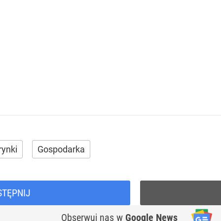
rynki
Gospodarka
STĘPNIJ
Obserwuj nas
w
Google News