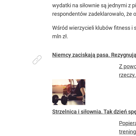
wydatki na siłownie są jednymi z 
respondentów zadeklarowało, że op
Wśród wierzycieli klubów fitness i
mln zł.
Niemcy zaciskają pasa. Rezygnują
Z powod
rzeczy
Strzelnica i siłownia. Tak dzień s
Popier
trenin