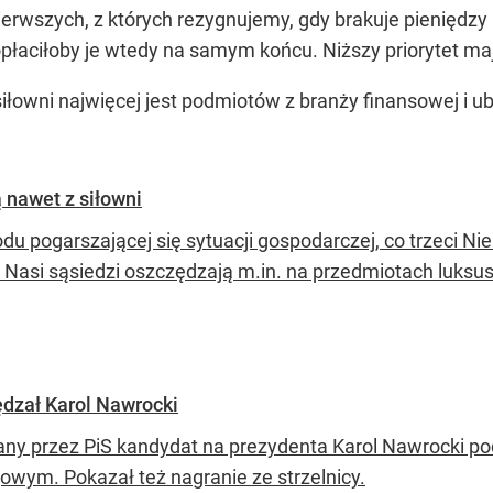
pierwszych, z których rezygnujemy, gdy brakuje pieniędz
łaciłoby je wtedy na samym końcu. Niższy priorytet maj
 siłowni najwięcej jest podmiotów z branży finansowej i
 nawet z siłowni
u pogarszającej się sytuacji gospodarczej, co trzeci Nie
. Nasi sąsiedzi oszczędzają m.in. na przedmiotach luksus
pędzał Karol Nawrocki
any przez PiS kandydat na prezydenta Karol Nawrocki pod
gowym. Pokazał też nagranie ze strzelnicy.