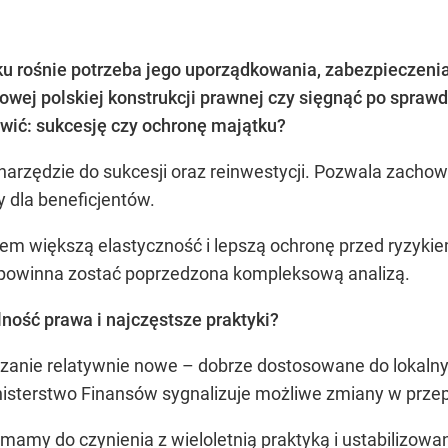
u rośnie potrzeba jego uporządkowania, zabezpieczeni
 nowej polskiej konstrukcji prawnej czy sięgnąć po spra
tawić: sukcesję czy ochronę majątku?
 narzędzie do sukcesji oraz reinwestycji. Pozwala zach
y dla beneficjentów.
sem większą elastyczność i lepszą ochronę przed ryzyki
 powinna zostać poprzedzona kompleksową analizą.
ność prawa i najczęstsze praktyki?
ązanie relatywnie nowe – dobrze dostosowane do lokalny
inisterstwo Finansów sygnalizuje możliwe zmiany w prze
 mamy do czynienia z wieloletnią praktyką i ustabilizo