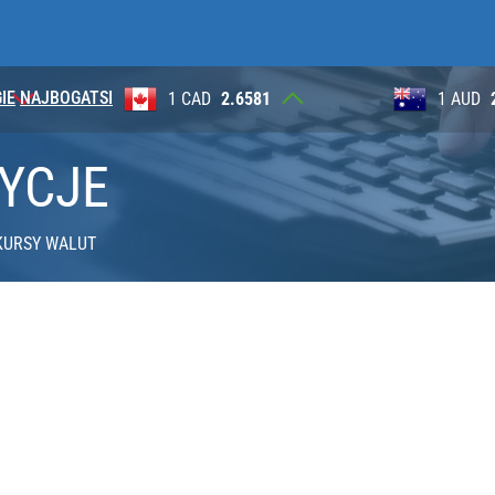
IE
NAJBOGATSI
1
1 AUD
2.6230
100 JP
TYCJE
KURSY WALUT