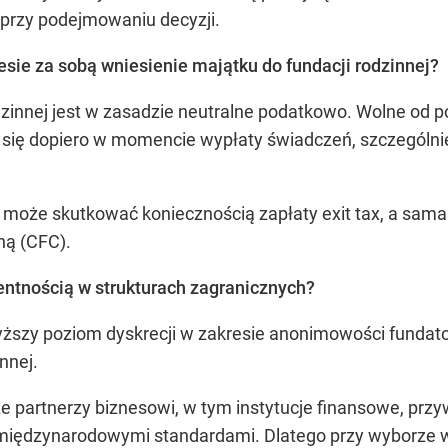
 przy podejmowaniu decyzji.
sie za sobą wniesienie majątku do fundacji rodzinnej?
dzinnej jest w zasadzie neutralne podatkowo. Wolne od 
i się dopiero w momencie wypłaty świadczeń, szczególni
 może skutkować koniecznością zapłaty exit tax, a sam
ną (CFC).
entnością w strukturach zagranicznych?
yższy poziom dyskrecji w zakresie anonimowości fundator
nnej.
e partnerzy biznesowi, w tym instytucje finansowe, prz
z międzynarodowymi standardami. Dlatego przy wyborze 