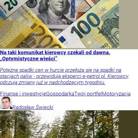
Na taki komunikat kierowcy czekali od dawna.
„Optymistyczne wieści”
Potężne spadki cen w hurcie przełożą się na spadki na
stacjach paliw - przewidują eksperci e-petrol.pl. Kierowcy
odczują zmiany już w nadchodzącym tygodniu.
Finanse i inwestycje
Gospodarka
Twój portfel
Motoryzacja
Radosław
Święcki