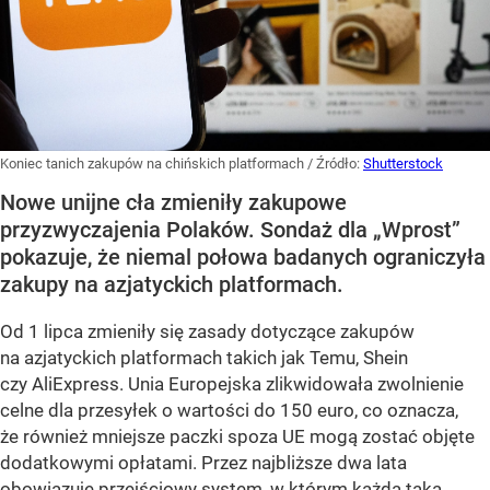
Koniec tanich zakupów na chińskich platformach
/ Źródło:
Shutterstock
Nowe unijne cła zmieniły zakupowe
przyzwyczajenia Polaków. Sondaż dla „Wprost”
pokazuje, że niemal połowa badanych ograniczyła
zakupy na azjatyckich platformach.
Od 1 lipca zmieniły się zasady dotyczące zakupów
na azjatyckich platformach takich jak Temu, Shein
czy AliExpress. Unia Europejska zlikwidowała zwolnienie
celne dla przesyłek o wartości do 150 euro, co oznacza,
że również mniejsze paczki spoza UE mogą zostać objęte
dodatkowymi opłatami. Przez najbliższe dwa lata
obowiązuje przejściowy system, w którym każda taka