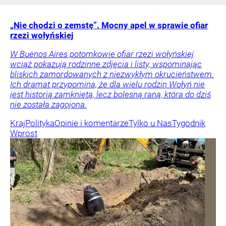
„Nie chodzi o zemstę”. Mocny apel w sprawie ofiar
rzezi wołyńskiej
W Buenos Aires potomkowie ofiar rzezi wołyńskiej
wciąż pokazują rodzinne zdjęcia i listy, wspominając
bliskich zamordowanych z niezwykłym okrucieństwem.
Ich dramat przypomina, że dla wielu rodzin Wołyń nie
jest historią zamkniętą, lecz bolesną raną, która do dziś
nie została zagojona.
Kraj
Polityka
Opinie i komentarze
Tylko u Nas
Tygodnik
Wprost