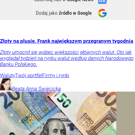
Dodaj jako
źródło w Google
Złoty na plusie. Frank największym przegranym tygodnia
Złoty umocnił się wobec większości głównych walut. Oto jak
wyglądał tydzień na rynku walut według danych Narodowego
Banku Polskiego.
Waluty
Twój portfel
Firmy i rynki
Beata Anna
Święcicka