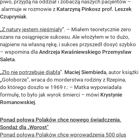
piwo, przyjdą na oddział i zobaczą naszych pacjentów –
alarmuje w rozmowie z
Katarzyną Pinkosz prof. Leszek
Czupryniak
.
„
Z natury jestem nieśmiały
”. – Miałem teoretycznie zero
szans na osiągnięcie sukcesu. Ale włożyłem w to dużo,
najpierw na własną rękę, i sukces przyszedł dosyć szybko
– wspomina dla
Andrzeja Kwaśniewskiego Przemysław
Saleta
.
„
Zło nie potrzebuje diabła
”.
Maciej Siembieda
, autor książki
„Gołoborze”, wraca do morderstwa rodziny z Rzepina,
do którego doszło w 1969 r.: – Matka wypowiadała
formułę, to było jak wyrok śmierci – mówi
Krystynie
Romanowskiej
.
Ponad połowa Polaków chce nowego świadczenia.
Sondaż dla „Wprost"
Ponad połowa Polaków chce wprowadzenia 500 plus