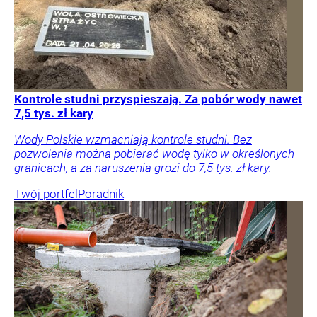
Kontrole studni przyspieszają. Za pobór wody nawet
7,5 tys. zł kary
Wody Polskie wzmacniają kontrole studni. Bez
pozwolenia można pobierać wodę tylko w określonych
granicach, a za naruszenia grozi do 7,5 tys. zł kary.
Twój portfel
Poradnik