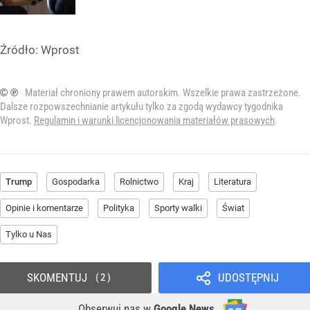
Źródło:
Wprost
© ℗
Materiał chroniony prawem autorskim. Wszelkie prawa zastrzeżone.
Dalsze rozpowszechnianie artykułu tylko za zgodą wydawcy tygodnika
Wprost.
Regulamin i warunki licencjonowania materiałów prasowych
.
Trump
Gospodarka
Rolnictwo
Kraj
Literatura
Opinie i komentarze
Polityka
Sporty walki
Świat
Tylko u Nas
SKOMENTUJ
UDOSTĘPNIJ
2
Obserwuj nas
w
Google News