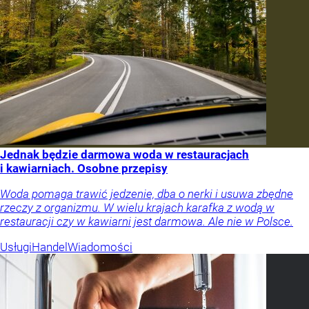
Jednak będzie darmowa woda w restauracjach
i kawiarniach. Osobne przepisy
Woda pomaga trawić jedzenie, dba o nerki i usuwa zbędne
rzeczy z organizmu. W wielu krajach karafka z wodą w
restauracji czy w kawiarni jest darmowa. Ale nie w Polsce.
Usługi
Handel
Wiadomości