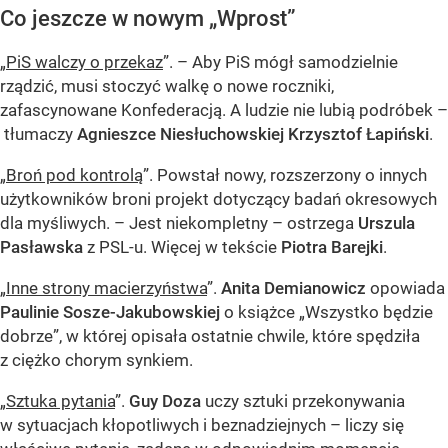
Co jeszcze w nowym „Wprost”
„
PiS walczy o przekaz
”. – Aby PiS mógł samodzielnie
rządzić, musi stoczyć walkę o nowe roczniki,
zafascynowane Konfederacją. A ludzie nie lubią podróbek –
tłumaczy
Agnieszce Niesłuchowskiej Krzysztof Łapiński
.
„
Broń pod kontrolą
”. Powstał nowy, rozszerzony o innych
użytkowników broni projekt dotyczący badań okresowych
dla myśliwych. – Jest niekompletny – ostrzega
Urszula
Pasławska
z PSL-u. Więcej w tekście
Piotra Barejki
.
„
Inne strony macierzyństwa
”.
Anita Demianowicz
opowiada
Paulinie Sosze-Jakubowskiej
o książce „Wszystko będzie
dobrze”, w której opisała ostatnie chwile, które spędziła
z ciężko chorym synkiem.
„
Sztuka pytania
”.
Guy Doza
uczy sztuki przekonywania
w sytuacjach kłopotliwych i beznadziejnych – liczy się