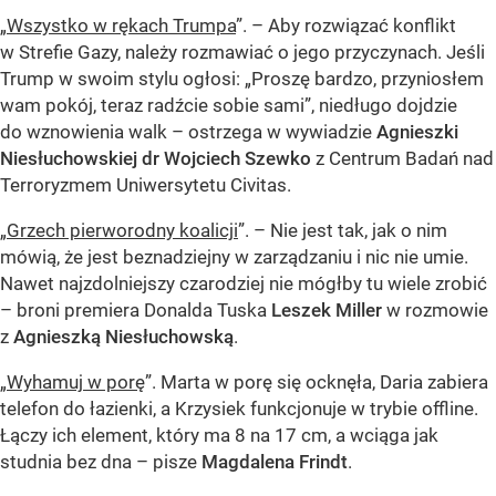
„
Wszystko w rękach Trumpa
”. – Aby rozwiązać konflikt
w Strefie Gazy, należy rozmawiać o jego przyczynach. Jeśli
Trump w swoim stylu ogłosi: „Proszę bardzo, przyniosłem
wam pokój, teraz radźcie sobie sami”, niedługo dojdzie
do wznowienia walk – ostrzega w wywiadzie
Agnieszki
Niesłuchowskiej dr Wojciech Szewko
z Centrum Badań nad
Terroryzmem Uniwersytetu Civitas.
„
Grzech pierworodny koalicji
”. – Nie jest tak, jak o nim
mówią, że jest beznadziejny w zarządzaniu i nic nie umie.
Nawet najzdolniejszy czarodziej nie mógłby tu wiele zrobić
– broni premiera Donalda Tuska
Leszek Miller
w rozmowie
z
Agnieszką Niesłuchowską
.
„
Wyhamuj w porę
”. Marta w porę się ocknęła, Daria zabiera
telefon do łazienki, a Krzysiek funkcjonuje w trybie offline.
Łączy ich element, który ma 8 na 17 cm, a wciąga jak
studnia bez dna – pisze
Magdalena Frindt
.