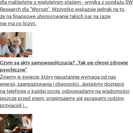
dla małżeństw z wieloletnim stażem - wynika z sondażu SW
Research dla "Wprost". Wszystko wskazuje jednak na to,
że na finansowe uhonorowanie takich par na razie
nie ma co liczyć.
Czym są akty samowspółczucia? „Tak się chroni zdrowie
psychiczne”
Żyjemy w świecie, który nieustannie wymaga od nas
energii, zaangażowania i obecności. Jesteśmy dostępni
na telefonie o każdej porze, odpowiadamy na wiadomości
jeszcze przed snem, przejmujemy się sprawami rodziny,
przyjaciół i...