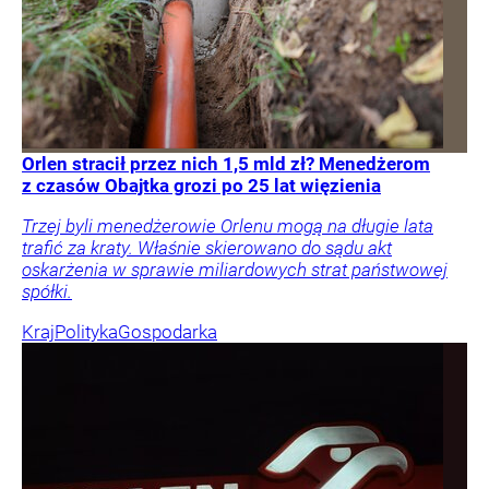
Orlen stracił przez nich 1,5 mld zł? Menedżerom
z czasów Obajtka grozi po 25 lat więzienia
Trzej byli menedżerowie Orlenu mogą na długie lata
trafić za kraty. Właśnie skierowano do sądu akt
oskarżenia w sprawie miliardowych strat państwowej
spółki.
Kraj
Polityka
Gospodarka