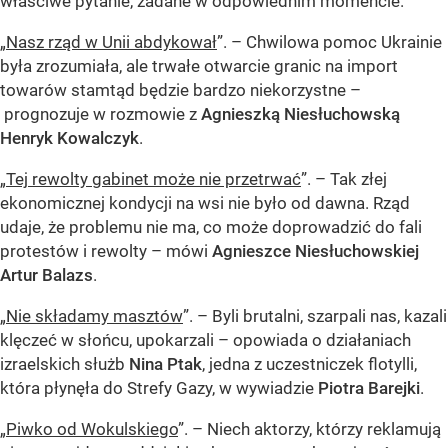
właściwe pytanie, zadane w odpowiednim momencie.
„
Nasz rząd w Unii abdykował
”. – Chwilowa pomoc Ukrainie
była zrozumiała, ale trwałe otwarcie granic na import
towarów stamtąd będzie bardzo niekorzystne –
prognozuje w rozmowie z
Agnieszką Niesłuchowską
Henryk Kowalczyk
.
„
Tej rewolty gabinet może nie przetrwać
”. – Tak złej
ekonomicznej kondycji na wsi nie było od dawna. Rząd
udaje, że problemu nie ma, co może doprowadzić do fali
protestów i rewolty – mówi
Agnieszce Niesłuchowskiej
Artur Balazs
.
„
Nie składamy masztów
”. – Byli brutalni, szarpali nas, kazali
klęczeć w słońcu, upokarzali – opowiada o działaniach
izraelskich służb
Nina Ptak
, jedna z uczestniczek flotylli,
która płynęła do Strefy Gazy, w wywiadzie
Piotra Barejki
.
„
Piwko od Wokulskiego
”. – Niech aktorzy, którzy reklamują