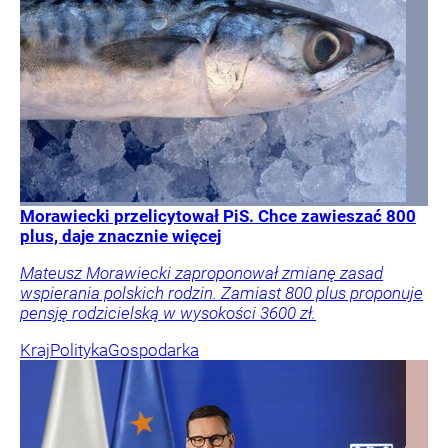
Morawiecki przelicytował PiS. Chce zawieszać 800
plus, daje znacznie więcej
Mateusz Morawiecki zaproponował zmianę zasad
wspierania polskich rodzin. Zamiast 800 plus proponuje
pensję rodzicielską w wysokości 3600 zł.
Kraj
Polityka
Gospodarka