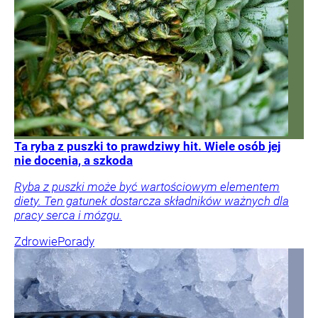
Ta ryba z puszki to prawdziwy hit. Wiele osób jej
nie docenia, a szkoda
Ryba z puszki może być wartościowym elementem
diety. Ten gatunek dostarcza składników ważnych dla
pracy serca i mózgu.
Zdrowie
Porady