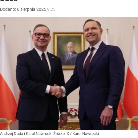
Dodano:
6
sierpnia
2025
9:25
Andrzej Duda i Karol Nawrocki
Źródło:
X
/
Karol Nawrocki