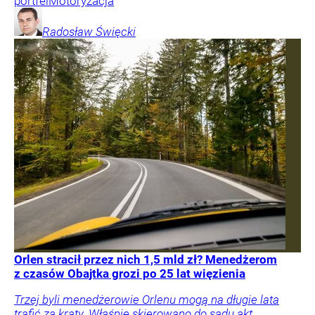
portfel
Motoryzacja
Radosław
Święcki
Orlen stracił przez nich 1,5 mld zł? Menedżerom
z czasów Obajtka grozi po 25 lat więzienia
Trzej byli menedżerowie Orlenu mogą na długie lata
trafić za kraty. Właśnie skierowano do sądu akt