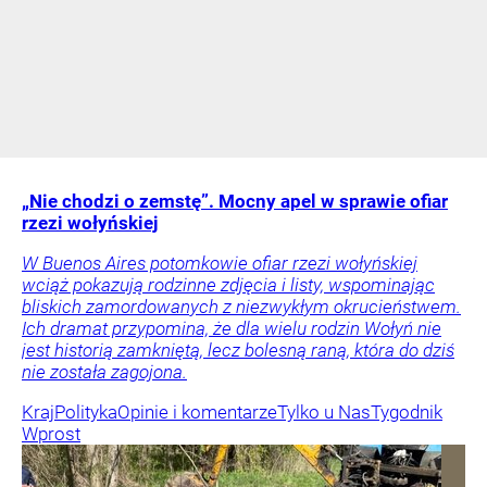
„Nie chodzi o zemstę”. Mocny apel w sprawie ofiar
rzezi wołyńskiej
W Buenos Aires potomkowie ofiar rzezi wołyńskiej
wciąż pokazują rodzinne zdjęcia i listy, wspominając
bliskich zamordowanych z niezwykłym okrucieństwem.
Ich dramat przypomina, że dla wielu rodzin Wołyń nie
jest historią zamkniętą, lecz bolesną raną, która do dziś
nie została zagojona.
Kraj
Polityka
Opinie i komentarze
Tylko u Nas
Tygodnik
Wprost