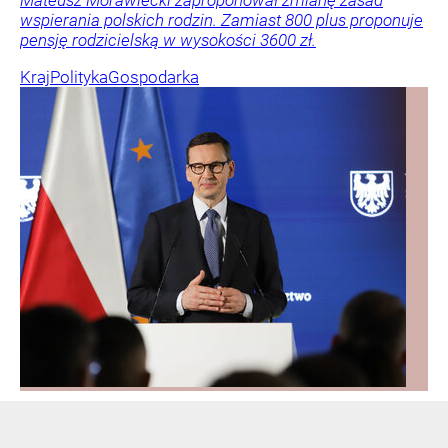
Mateusz Morawiecki zaproponował zmianę zasad
wspierania polskich rodzin. Zamiast 800 plus proponuje
pensję rodzicielską w wysokości 3600 zł.
Kraj
Polityka
Gospodarka