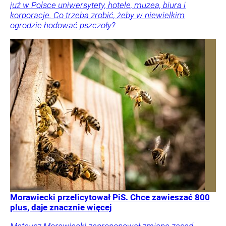
już w Polsce uniwersytety, hotele, muzea, biura i
korporacje. Co trzeba zrobić, żeby w niewielkim
ogrodzie hodować pszczoły?
Morawiecki przelicytował PiS. Chce zawieszać 800
plus, daje znacznie więcej