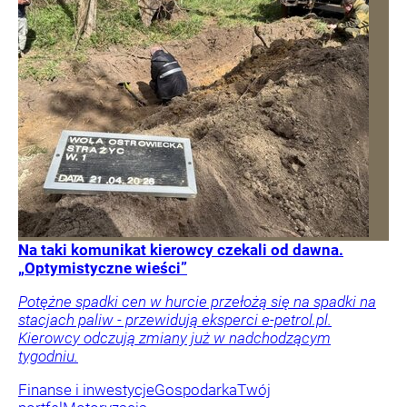
Na taki komunikat kierowcy czekali od dawna.
„Optymistyczne wieści”
Potężne spadki cen w hurcie przełożą się na spadki na
stacjach paliw - przewidują eksperci e-petrol.pl.
Kierowcy odczują zmiany już w nadchodzącym
tygodniu.
Finanse i inwestycje
Gospodarka
Twój