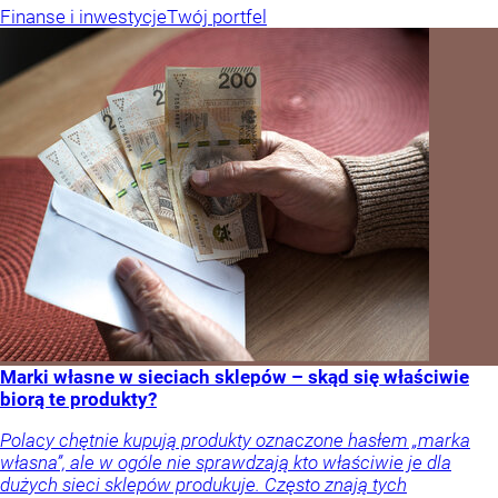
Finanse i inwestycje
Twój portfel
Marki własne w sieciach sklepów – skąd się właściwie
biorą te produkty?
Polacy chętnie kupują produkty oznaczone hasłem „marka
własna”, ale w ogóle nie sprawdzają kto właściwie je dla
dużych sieci sklepów produkuje. Często znają tych