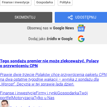
Finanse i inwestycje
Gospodarka
Polityka
SKOMENTUJ
UDOSTĘPNIJ
Obserwuj nas
w
Google News
Dodaj jako
źródło w Google
Tego sondażu premier nie może zlekceważyć. Polacy
o przywróceniu CPN
Prawie dwie trzecie Polaków chce przywrócenia pakietu CPN
na dwa ostatnie tygodnie wakacji – wynika z sondażu dla
„Wprost”. Decyzja w tej sprawie lada dzień.
Finanse i inwestycje
Firmy i rynki
Gospodarka
Twój
portfel
Motoryzacja
Tylko u Nas