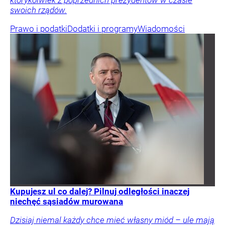
którykolwiek z poprzednich prezydentów w czasie
swoich rządów.
Prawo i podatki
Dodatki i programy
Wiadomości
Kupujesz ul co dalej? Pilnuj odległości inaczej
niechęć sąsiadów murowana
Dzisiaj niemal każdy chce mieć własny miód – ule mają