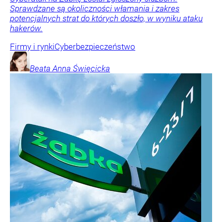
Sprawdzane są okoliczności włamania i zakres
potencjalnych strat do których doszło, w wyniku ataku
hakerów.
Firmy i rynki
Cyberbezpieczeństwo
Beata Anna
Święcicka