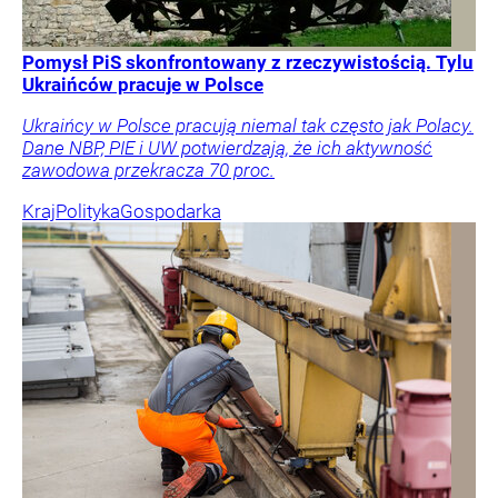
Pomysł PiS skonfrontowany z rzeczywistością. Tylu
Ukraińców pracuje w Polsce
Ukraińcy w Polsce pracują niemal tak często jak Polacy.
Dane NBP, PIE i UW potwierdzają, że ich aktywność
zawodowa przekracza 70 proc.
Kraj
Polityka
Gospodarka