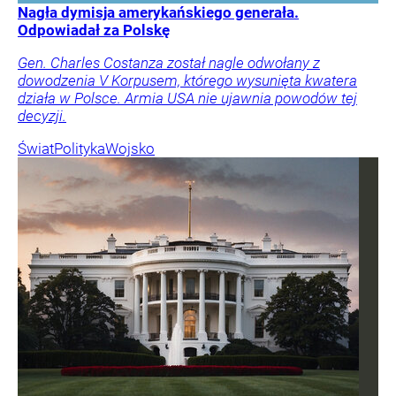
Nagła dymisja amerykańskiego generała.
Odpowiadał za Polskę
Gen. Charles Costanza został nagle odwołany z
dowodzenia V Korpusem, którego wysunięta kwatera
działa w Polsce. Armia USA nie ujawnia powodów tej
decyzji.
Świat
Polityka
Wojsko