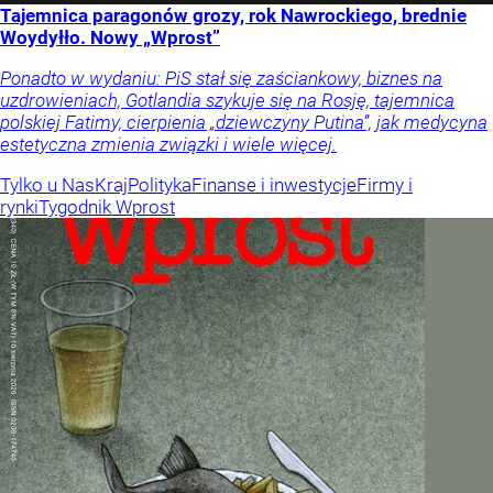
Tajemnica paragonów grozy, rok Nawrockiego, brednie
Woydyłło. Nowy „Wprost”
Ponadto w wydaniu: PiS stał się zaściankowy, biznes na
uzdrowieniach, Gotlandia szykuje się na Rosję, tajemnica
polskiej Fatimy, cierpienia „dziewczyny Putina”, jak medycyna
estetyczna zmienia związki i wiele więcej.
Tylko u Nas
Kraj
Polityka
Finanse i inwestycje
Firmy i
rynki
Tygodnik Wprost