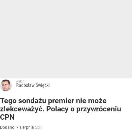
Autor:
Radosław Święcki
Tego sondażu premier nie może
zlekceważyć. Polacy o przywróceniu
CPN
Dodano:
7
sierpnia
5:34