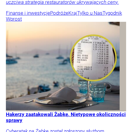
uczciwa strategia restauratorów ukrywających ceny.
Finanse i inwestycje
Podróże
Kraj
Tylko u Nas
Tygodnik
Wprost
Hakerzy zaatakowali Żabkę. Nietypowe okoliczności
sprawy
Cyberatak na Żabkę został zgłoszony służbom.