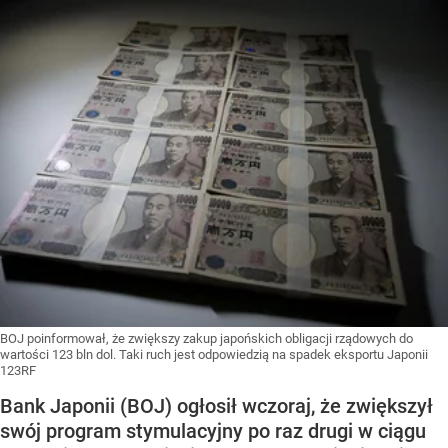
BOJ poinformował, że zwiększy zakup japońskich obligacji rządowych do
wartości 123 bln dol. Taki ruch jest odpowiedzią na spadek eksportu Japonii
123RF
Bank Japonii (BOJ) ogłosił wczoraj, że zwiększył
swój program stymulacyjny po raz drugi w ciągu