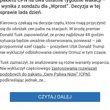
pakietu CPN na dwa ostatnie tygodnie wakacji –
wynika z sondażu dla „Wprost”. Decyzja w tej
sprawie lada dzień.
Kierowcy czekają na decyzje rządu, które mają przyczynić
się do obniżek cen paliw na stacjach. W środę premier
Donald Tusk zapowiedział, że przez najbliższe 48 godzin
sytuacja będzie uważnie obserwowana, ponieważ – jak
przypomniał szef rząądu – prezydent USA Donald Trump
nie wykluczył odblokowania cieśniny Ormuz w tym czasie.
Tusk zaznaczył, że analizowane są różne warianty wsparcia.
Nie wykluczył częściowego
zastosowania rozwiązań
podobnych do pakietu „Ceny Paliwa Niżej” (CPN
),
podkreślając jednak, że...
CZYTAJ DALEJ