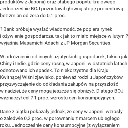
produktów z Japonii) oraz słabego popytu krajowego.
Jednocześnie BOJ pozostawił główną stopę procentową
bez zmian od zera do 0,1 proc.
? Bank próbuje wysłać wiadomość, że popiera rynek
i ożywienie gospodarcze, tak jak to miało miejsce w lutym ?
wyjaśnia Masamichi Adachi z JP Morgan Securities.
W odróżnieniu od innych azjatyckich gospodarek, takich jak
Chiny i Indie, gdzie ceny rosną, w Japonii w ostatnich latach
odnotowano ich spadek. To niekorzystne dla Kraju
Kwitnącej Wiśni zjawisko, ponieważ rodzi u Japończyków
przyzwyczajenie do odkładania zakupów na przyszłość
w nadziei, że ceny mogą jeszcze się obniżyć. Dlatego BOJ
wyznaczył cel ? 1 proc. wzrostu cen konsumpcyjnych.
Dane z piątku pokazały jednak, że ceny w Japonii wzrosły
o zaledwie 0,2 proc. w porównaniu z marcem ubiegłego
roku. Jednocześnie ceny konsumpcyjne (z wyłączeniem