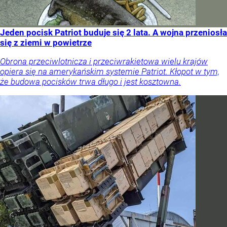
Jeden pocisk Patriot buduje się 2 lata. A wojna przeniosła
się z ziemi w powietrze
Obrona przeciwlotnicza i przeciwrakietowa wielu krajów
opiera się na amerykańskim systemie Patriot. Kłopot w tym,
że budowa pocisków trwa długo i jest kosztowna.