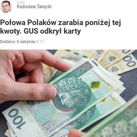
Autor:
Radosław Święcki
Połowa Polaków zarabia poniżej tej
kwoty. GUS odkrył karty
Dodano:
6
sierpnia
8:11