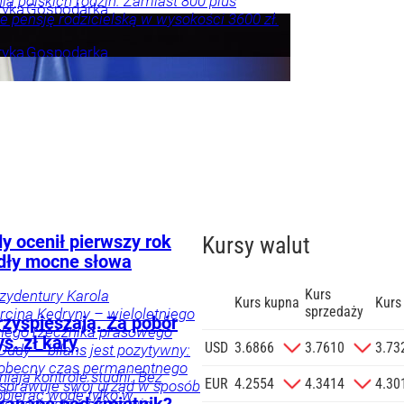
ia polskich rodzin. Zamiast 800 plus
tyka
Gospodarka
e pensję rodzicielską w wysokości 3600 zł.
tyka
Gospodarka
y ocenił pierwszy rok
Kursy walut
dły mocne słowa
Kurs
ezydentury Karola
Kurs kupna
Kurs
sprzedaży
cina Kędryny – wieloletniego
rzyspieszają. Za pobór
yłego rzecznika prasowego
s. zł kary
zgodę na
USD
3.6866
3.7610
3.73
Dudy – bilans jest pozytywny:
 na podany
 obecny czas permanentnego
ają kontrole studni. Bez
informacji
EUR
4.2554
4.3414
4.30
 sprawuje swój urząd w sposób
bierać wodę tylko w
Agencji