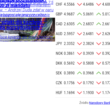
kanapę pod śmietnik?
 do wyzwań – akcentuje.
, a za naruszenia grozi do 7,5
Reklamowej
CHF
4.5566
4.6486
4.60
trzega przed porównywaniem
00 zł mandatu
 o.o. w imieniu
w. – Andrzej Duda zdał w paru
GBP
4.9687
5.0691
5.01
a zlecenie jej
elująco, ale jeszcze przez
fa pozostawiona przy altanie
doceniony, jak kiedyś
znaczać mandat do 500 zł.
znesowych.
 szlaki dla każdego.
CAD
2.6305
2.6837
2.66
i, a po latach się to zmieniło
iać tylko w wyznaczonych
 dla początkujących?
znik Andrzeja Dudy.
 SIĘ
AUD
2.5957
2.6481
2.62
sce kojarzą się wielu osobom
kami i stromymi podejściami
JPY
2.3352
2.3824
2.35
 tak być. Malownicze wędrówki
NOK
0.3861
0.3939
0.39
omości
DKK
0.5692
0.5808
0.57
SEK
0.3890
0.3968
0.39
CZK
0.1756
0.1792
0.17
HUF
1.1694
1.1930
1.17
Źródło
Narodowy Bank