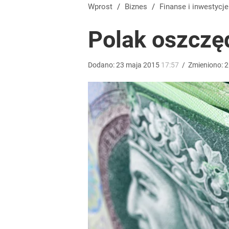
Na taki komunikat kierowcy czekali od dawna. „Op
Wprost
/
Biznes
/
Finanse i inwestycje
Polak oszczęd
dodaj
Dodano:
23
maja
2015
17:57
/
Zmieniono:
2
„Nie chodzi o zemstę”. Mocny apel w sprawie ofiar 
dodaj
Kontrole studni przyspieszają. Za pobór wody nawet
dodaj