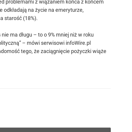
rzed problemami z wiązaniem końca z końcem
e odkładają na życie na emeryturze,
a starość (18%).
 nie ma długu – to o 9% mniej niż w roku
ityczną” – mówi serwisowi infoWire.pl
domość tego, że zaciągnięcie pożyczki wiąże