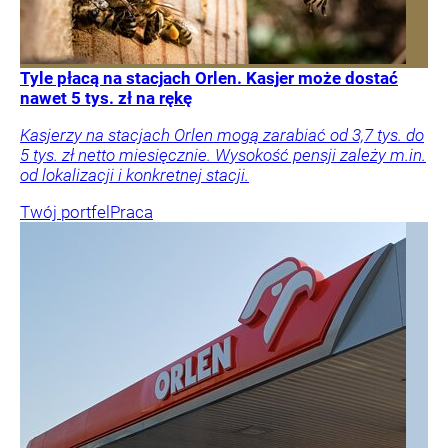
Tyle płacą na stacjach Orlen. Kasjer może dostać
nawet 5 tys. zł na rękę
Kasjerzy na stacjach Orlen mogą zarabiać od 3,7 tys. do
5 tys. zł netto miesięcznie. Wysokość pensji zależy m.in.
od lokalizacji i konkretnej stacji.
Twój portfel
Praca