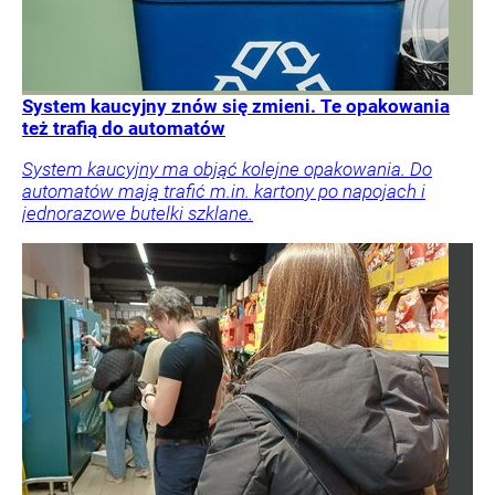
System kaucyjny znów się zmieni. Te opakowania
też trafią do automatów
System kaucyjny ma objąć kolejne opakowania. Do
automatów mają trafić m.in. kartony po napojach i
jednorazowe butelki szklane.