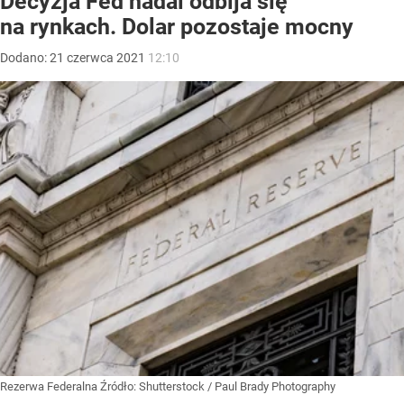
Decyzja Fed nadal odbija się
na rynkach. Dolar pozostaje mocny
Dodano:
21
czerwca
2021
12:10
Rezerwa Federalna
Źródło:
Shutterstock
/
Paul Brady Photography