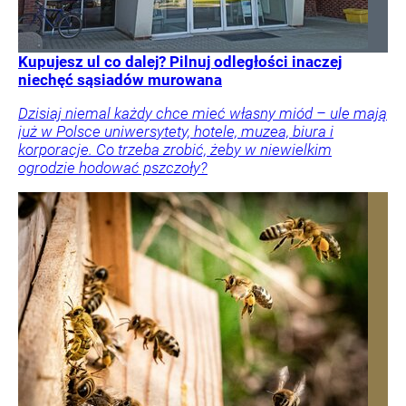
Kupujesz ul co dalej? Pilnuj odległości inaczej
niechęć sąsiadów murowana
Dzisiaj niemal każdy chce mieć własny miód – ule mają
już w Polsce uniwersytety, hotele, muzea, biura i
korporacje. Co trzeba zrobić, żeby w niewielkim
ogrodzie hodować pszczoły?