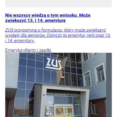
Nie wszyscy wiedzą o tym wniosku. Może
zwiększyć 13. i 14. emeryturę
ZUS przypomina o formularzu, który może zwiększyć
wypłaty dla seniorów. Dotyczy to emerytur, rent oraz 13.
i 14. emerytury.
Emerytury
Renty i zasiłki