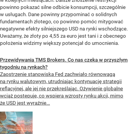
w kolejnych miesiącach. Dalsze znoszenie restrykcji
powinno pokazać silne odbicie konsumpcji, szczególnie
w usługach. Dane powinny przypominać o solidnych
fundamentach złotego, co powinno pomóc mitygować
negatywne efekty silniejszego USD na rynki wschodzące.
Uważamy, że złoty po 4,55 za euro jest tani i z obecnego
położenia widzimy większy potencjał do umocnienia.
Przewidywania TMS Brokers. Co nas czeka w przyszłym
tygodniu na rynkach?
Zaostrzenie stanowiska Fed zachwiało równowagą
na rynku walutowym, utrudniając kontynuację strategii
reflacyjnej, ale jej nie przekreślając. Ożywienie globalne
wciąż postępuje, co wspiera wzrosty rynku akcji, mimo
że USD jest wyraźnie...