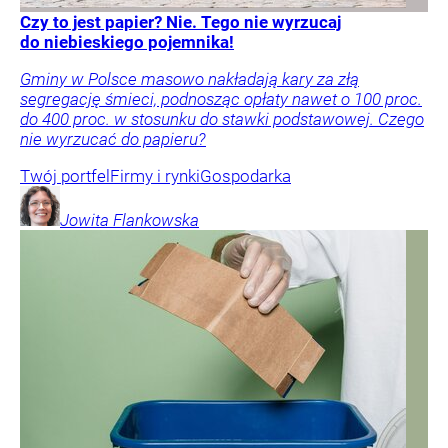
Czy to jest papier? Nie. Tego nie wyrzucaj
do niebieskiego pojemnika!
Gminy w Polsce masowo nakładają kary za złą
segregację śmieci, podnosząc opłaty nawet o 100 proc.
do 400 proc. w stosunku do stawki podstawowej. Czego
nie wyrzucać do papieru?
Twój portfel
Firmy i rynki
Gospodarka
Jowita
Flankowska