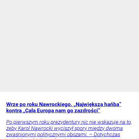
Wrze po roku Nawrockiego. „Największa hańba”
kontra „Cała Europa nam go zazdrości”
Po pierwszym roku prezydentury nic nie wskazuje na to,
żeby Karol Nawrocki wyciszył spory między dwoma
zwaśnionymi politycznymi obozami. – Dotychczas