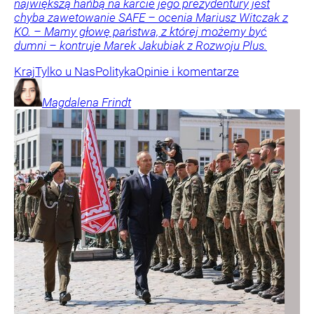
największą hańbą na karcie jego prezydentury jest
chyba zawetowanie SAFE – ocenia Mariusz Witczak z
KO. – Mamy głowę państwa, z której możemy być
dumni – kontruje Marek Jakubiak z Rozwoju Plus.
Kraj
Tylko u Nas
Polityka
Opinie i komentarze
Magdalena
Frindt