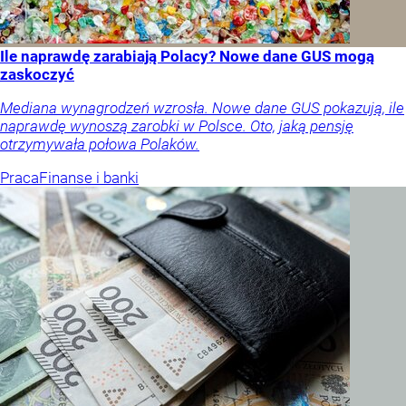
Ile naprawdę zarabiają Polacy? Nowe dane GUS mogą
zaskoczyć
Mediana wynagrodzeń wzrosła. Nowe dane GUS pokazują, ile
naprawdę wynoszą zarobki w Polsce. Oto, jaką pensję
otrzymywała połowa Polaków.
Praca
Finanse i banki