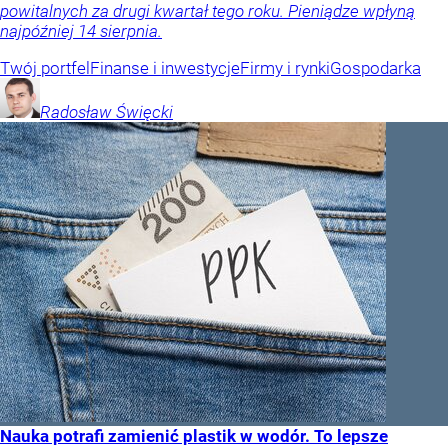
powitalnych za drugi kwartał tego roku. Pieniądze wpłyną
najpóźniej 14 sierpnia.
Twój portfel
Finanse i inwestycje
Firmy i rynki
Gospodarka
Radosław
Święcki
Nauka potrafi zamienić plastik w wodór. To lepsze