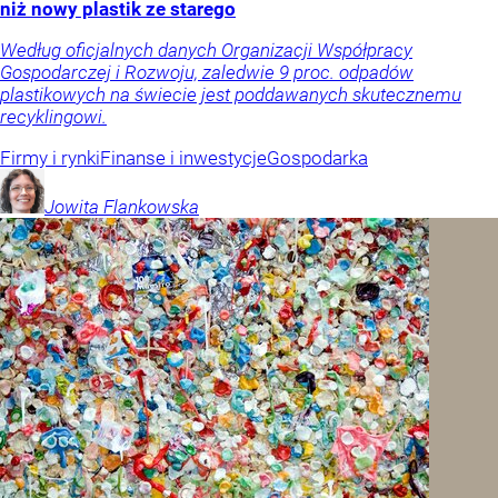
niż nowy plastik ze starego
Według oficjalnych danych Organizacji Współpracy
Gospodarczej i Rozwoju, zaledwie 9 proc. odpadów
plastikowych na świecie jest poddawanych skutecznemu
recyklingowi.
Firmy i rynki
Finanse i inwestycje
Gospodarka
Jowita
Flankowska