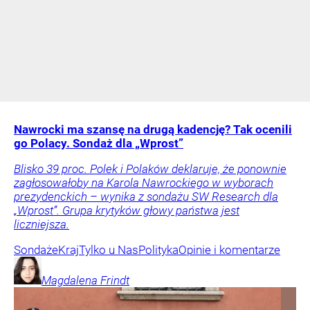
Nawrocki ma szansę na drugą kadencję? Tak ocenili
go Polacy. Sondaż dla „Wprost”
Blisko 39 proc. Polek i Polaków deklaruje, że ponownie
zagłosowałoby na Karola Nawrockiego w wyborach
prezydenckich – wynika z sondażu SW Research dla
„Wprost”. Grupa krytyków głowy państwa jest
liczniejsza.
Sondaże
Kraj
Tylko u Nas
Polityka
Opinie i komentarze
Magdalena
Frindt