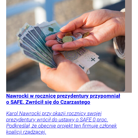
Nawrocki w rocznicę prezydentury przypomniał
o SAFE. Zwrócił się do Czarzastego
Karol Nawrocki przy okazji rocznicy swojej
prezydentury wrócił do ustawy o SAFE 0 proc.
Podkreślał, że obecnie projekt ten firmuje członek
koalicji rządzącej.