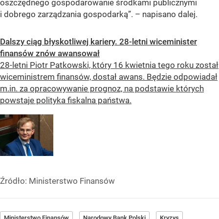
oszczędnego gospodarowanie środkami publicznymi
i dobrego zarządzania gospodarką”.
– napisano dalej.
Dalszy ciąg błyskotliwej kariery. 28-letni wiceminister
finansów znów awansował
28-letni Piotr Patkowski, który 16 kwietnia tego roku został
wiceministrem finansów, dostał awans. Będzie odpowiadał
m.in. za opracowywanie prognoz, na podstawie których
powstaje polityka fiskalna państwa.
Źródło:
Ministerstwo Finansów
Ministerstwo Finansów
Narodowy Bank Polski
Kryzys