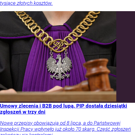
tysiące złotych kosztów.
Umowy zlecenia i B2B pod lupą. PIP dostała dziesiątki
zgłoszeń w trzy dni
Nowe przepisy obowiązują od 8 lipca, a do Państwowej
Inspekcji Pracy wpłynęło już około 70 skarg. Część zgłoszeń