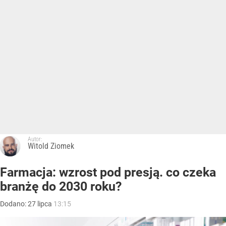
Autor:
Witold Ziomek
Farmacja: wzrost pod presją. co czeka
branżę do 2030 roku?
Dodano:
27
lipca
13:15