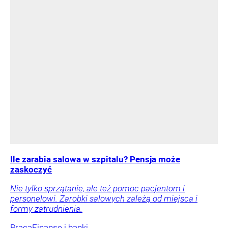
Ile zarabia salowa w szpitalu? Pensja może
zaskoczyć
Nie tylko sprzątanie, ale też pomoc pacjentom i
personelowi. Zarobki salowych zależą od miejsca i
formy zatrudnienia.
Praca
Finanse i banki