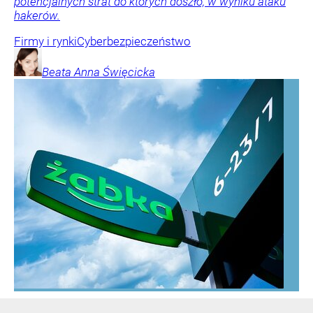
potencjalnych strat do których doszło, w wyniku ataku
hakerów.
Firmy i rynki
Cyberbezpieczeństwo
Beata Anna
Święcicka