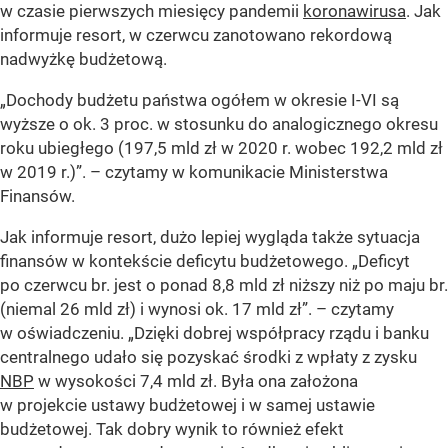
w czasie pierwszych miesięcy pandemii
koronawirusa
. Jak
informuje resort, w czerwcu zanotowano rekordową
nadwyżkę budżetową.
„Dochody budżetu państwa ogółem w okresie I-VI są
wyższe o ok. 3 proc. w stosunku do analogicznego okresu
roku ubiegłego (197,5 mld zł w 2020 r. wobec 192,2 mld zł
w 2019 r.)”.
– czytamy w komunikacie Ministerstwa
Finansów.
Jak informuje resort, dużo lepiej wygląda także sytuacja
finansów w kontekście deficytu budżetowego.
„Deficyt
po czerwcu br. jest o ponad 8,8 mld zł niższy niż po maju br.
(niemal 26 mld zł) i wynosi ok. 17 mld zł”.
– czytamy
w oświadczeniu.
„Dzięki dobrej współpracy rządu i banku
centralnego udało się pozyskać środki z wpłaty z zysku
NBP
w wysokości 7,4 mld zł. Była ona założona
w projekcie ustawy budżetowej i w samej ustawie
budżetowej. Tak dobry wynik to również efekt