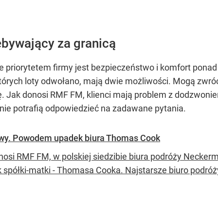
ebywający za granicą
e priorytetem firmy jest bezpieczeństwo i komfort ponad 
których loty odwołano, mają dwie możliwości. Mogą zwróci
ę. Jak donosi RMF FM, klienci mają problem z dodzwonie
ie potrafią odpowiedzieć na zadawane pytania.
owy. Powodem upadek biura Thomas Cook
nosi RMF FM, w polskiej siedzibie biura podróży Necke
 spółki-matki - Thomasa Cooka. Najstarsze biuro podróż