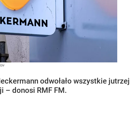
tov
Neckermann odwołało wszystkie jutrze
ji – donosi RMF FM.