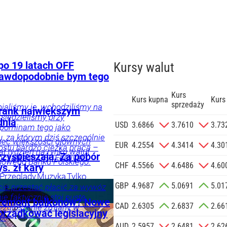
po 19 latach OFF
Kursy walut
prawdopodobnie bym tego
Kurs
Kurs kupna
Kurs
sprzedaży
pialiśmy je, wchodziliśmy na
 Frank największym
 siedzieliśmy przy
dnia
zgodę na
USD
3.6866
3.7610
3.73
pominam tego jako
 na podany
 za którym dziś szczególnie
bec większości głównych
informacji
EUR
4.2554
4.3414
4.30
rostu bardzo ciężka praca –
ał tydzień na rynku walut
Agencji
rzyspieszają. Za pobór
oczątkach OFF Festivalu.
owego Banku Polskiego.
Reklamowej
CHF
4.5566
4.6486
4.60
s. zł kary
 o.o. w imieniu
Przeglądy
Muzyka
Tylko
GBP
4.9687
5.0691
5.01
a zlecenie jej
ie przestać płacić za wywóz
ie faktycznie stoi puste.
znesowych.
 remont balkonów? Nowe
CAD
2.6305
2.6837
2.66
k zgłoszenie zmiany w
orządkować legislacyjny
e.
 SIĘ
AUD
2.5957
2.6481
2.62