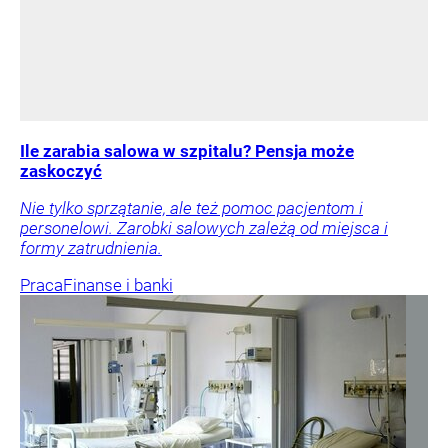
Ile zarabia salowa w szpitalu? Pensja może
zaskoczyć
Nie tylko sprzątanie, ale też pomoc pacjentom i
personelowi. Zarobki salowych zależą od miejsca i
formy zatrudnienia.
Praca
Finanse i banki