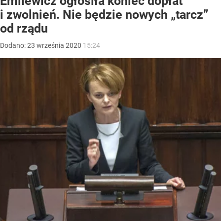
Emilewicz ogłosiła koniec dopłat
i zwolnień. Nie będzie nowych „tarcz”
od rządu
Dodano:
23
września
2020
15:24