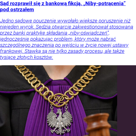
Sąd rozprawił się z bankową fikcją. „Niby-potrącenia”
pod ostrzałem
Jedno sądowe pouczenie wywołało większe poruszenie niż
niejeden wyrok. Sędzia otwarcie zakwestionował stosowaną
przez banki praktykę składania „niby-oświadczeń”,
jednocześnie pokazując problem, który może nabrać
szczególnego znaczenia po wejściu w życie nowej ustawy
frankowej. Stawką są nie tylko zasady procesu, ale także
tysiące złotych kosztów.