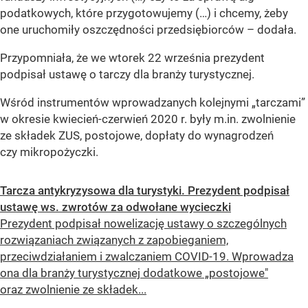
podatkowych, które przygotowujemy (…) i chcemy, żeby
one uruchomiły oszczędności przedsiębiorców – dodała.
Przypomniała, że we wtorek 22 września prezydent
podpisał ustawę o tarczy dla branży turystycznej.
Wśród instrumentów wprowadzanych kolejnymi „tarczami”
w okresie kwiecień-czerwień 2020 r. były m.in. zwolnienie
ze składek ZUS, postojowe, dopłaty do wynagrodzeń
czy mikropożyczki.
Tarcza antykryzysowa dla turystyki. Prezydent podpisał
ustawę ws. zwrotów za odwołane wycieczki
Prezydent podpisał nowelizację ustawy o szczególnych
rozwiązaniach związanych z zapobieganiem,
przeciwdziałaniem i zwalczaniem COVID-19. Wprowadza
ona dla branży turystycznej dodatkowe „postojowe"
oraz zwolnienie ze składek...