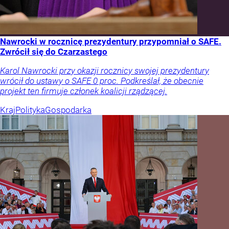
Nawrocki w rocznicę prezydentury przypomniał o SAFE.
Zwrócił się do Czarzastego
Karol Nawrocki przy okazji rocznicy swojej prezydentury
wrócił do ustawy o SAFE 0 proc. Podkreślał, że obecnie
projekt ten firmuje członek koalicji rządzącej.
Kraj
Polityka
Gospodarka