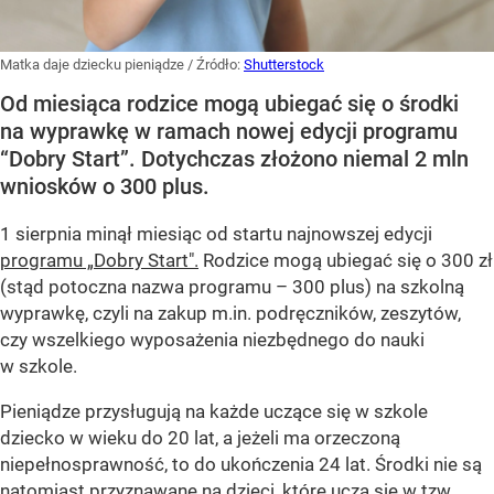
Matka daje dziecku pieniądze
/ Źródło:
Shutterstock
Od miesiąca rodzice mogą ubiegać się o środki
na wyprawkę w ramach nowej edycji programu
“Dobry Start”. Dotychczas złożono niemal 2 mln
wniosków o 300 plus.
1 sierpnia minął miesiąc od startu najnowszej edycji
programu „Dobry Start".
Rodzice mogą ubiegać się o 300 zł
(stąd potoczna nazwa programu – 300 plus) na szkolną
wyprawkę, czyli na zakup m.in. podręczników, zeszytów,
czy wszelkiego wyposażenia niezbędnego do nauki
w szkole.
Pieniądze przysługują na każde uczące się w szkole
dziecko w wieku do 20 lat, a jeżeli ma orzeczoną
niepełnosprawność, to do ukończenia 24 lat. Środki nie są
natomiast przyznawane na dzieci, które uczą się w tzw.