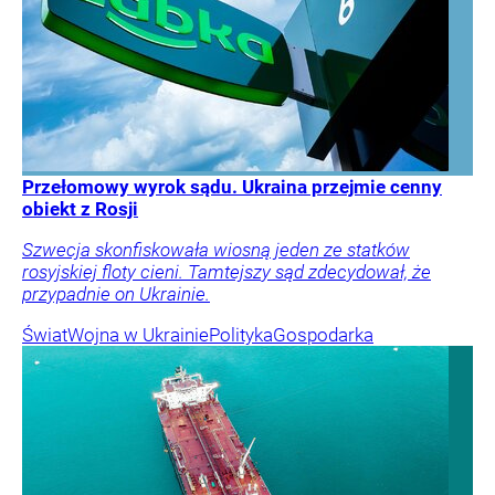
Przełomowy wyrok sądu. Ukraina przejmie cenny
obiekt z Rosji
Szwecja skonfiskowała wiosną jeden ze statków
rosyjskiej floty cieni. Tamtejszy sąd zdecydował, że
przypadnie on Ukrainie.
Świat
Wojna w Ukrainie
Polityka
Gospodarka