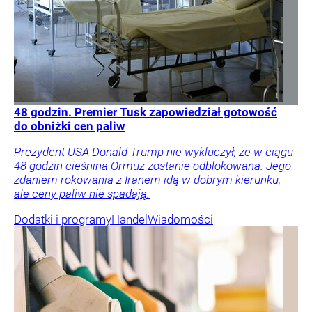
48 godzin. Premier Tusk zapowiedział gotowość
do obniżki cen paliw
Prezydent USA Donald Trump nie wykluczył, że w ciągu
48 godzin cieśnina Ormuz zostanie odblokowana. Jego
zdaniem rokowania z Iranem idą w dobrym kierunku,
ale ceny paliw nie spadają.
Dodatki i programy
Handel
Wiadomości