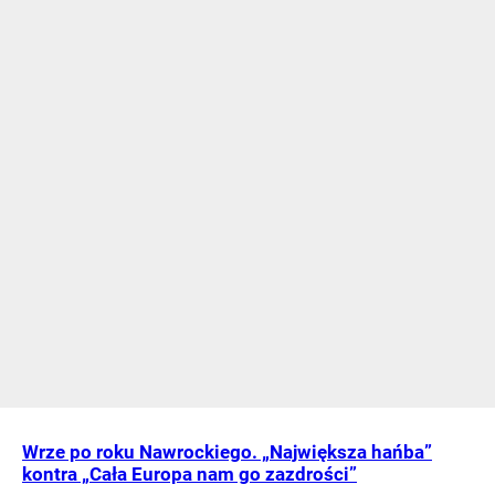
Wrze po roku Nawrockiego. „Największa hańba”
kontra „Cała Europa nam go zazdrości”