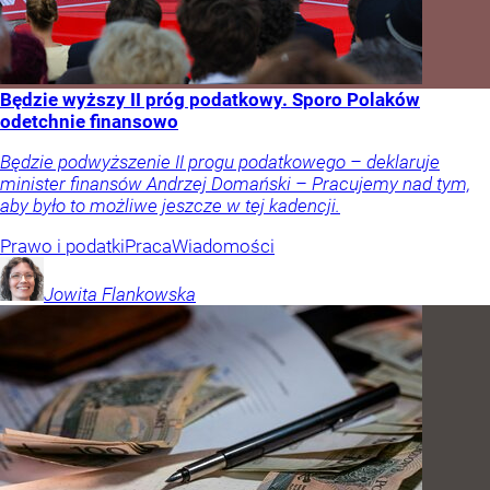
Będzie wyższy II próg podatkowy. Sporo Polaków
odetchnie finansowo
Będzie podwyższenie II progu podatkowego – deklaruje
minister finansów Andrzej Domański – Pracujemy nad tym,
aby było to możliwe jeszcze w tej kadencji.
Prawo i podatki
Praca
Wiadomości
Jowita
Flankowska