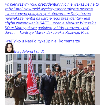
Po pierwszym roku prezydentury nic nie wskazuje na to,
żeby Karol Nawrocki wyciszył spory między dwoma
zwaśnionymi politycznymi obozami. – Dotychczas
największą hańbą na karcie jego prezydentury jest
chyba zawetowanie SAFE – ocenia Mariusz Witczak z
KO. – Mamy głowę państwa, z której możemy być
dumni – kontruje Marek Jakubiak z Rozwoju Plus.
Kraj
Tylko u Nas
Polityka
Opinie i komentarze
Magdalena
Frindt