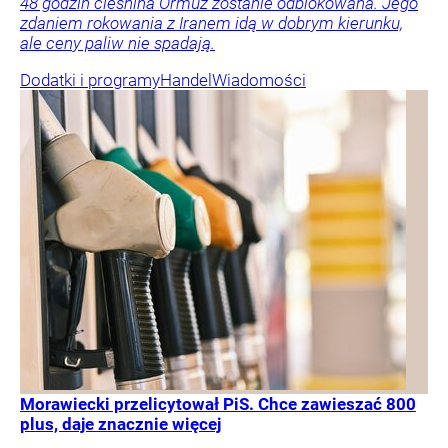
48 godzin cieśnina Ormuz zostanie odblokowana. Jego
zdaniem rokowania z Iranem idą w dobrym kierunku,
ale ceny paliw nie spadają.
Dodatki i programy
Handel
Wiadomości
Morawiecki przelicytował PiS. Chce zawieszać 800
plus, daje znacznie więcej