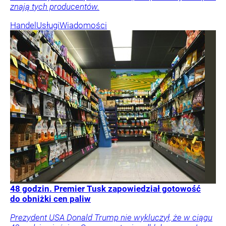
znają tych producentów.
Handel
Usługi
Wiadomości
48 godzin. Premier Tusk zapowiedział gotowość
do obniżki cen paliw
Prezydent USA Donald Trump nie wykluczył, że w ciągu