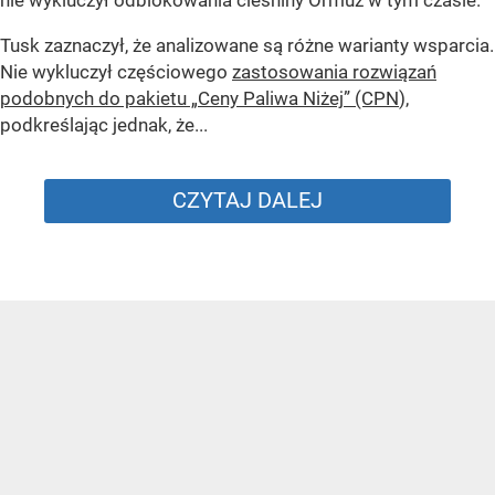
nie wykluczył odblokowania cieśniny Ormuz w tym czasie.
Tusk zaznaczył, że analizowane są różne warianty wsparcia.
Nie wykluczył częściowego
zastosowania rozwiązań
podobnych do pakietu „Ceny Paliwa Niżej” (CPN
),
podkreślając jednak, że...
CZYTAJ DALEJ