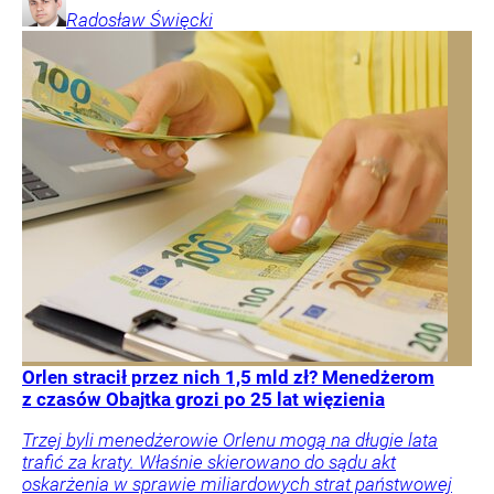
Radosław
Święcki
Orlen stracił przez nich 1,5 mld zł? Menedżerom
z czasów Obajtka grozi po 25 lat więzienia
Trzej byli menedżerowie Orlenu mogą na długie lata
trafić za kraty. Właśnie skierowano do sądu akt
oskarżenia w sprawie miliardowych strat państwowej