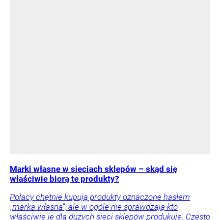
Marki własne w sieciach sklepów – skąd się
właściwie biorą te produkty?
Polacy chętnie kupują produkty oznaczone hasłem
„marka własna”, ale w ogóle nie sprawdzają kto
właściwie je dla dużych sieci sklepów produkuje. Często