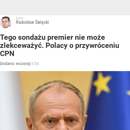
Autor:
Radosław Święcki
Tego sondażu premier nie może
zlekceważyć. Polacy o przywróceniu
CPN
Dodano:
wczoraj
5:34