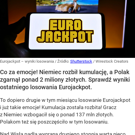
Eurojackpot – wyniki losowania
/ Źródło:
Shutterstock
/
Wirestock Creators
Co za emocje! Niemiec rozbił kumulację, a Polak
zgarnął ponad 2 miliony złotych. Sprawdź wyniki
ostatniego losowania Eurojackpot.
To dopiero drugie w tym miesiącu losowanie Eurojackpot
i już takie emocje! Kumulacja została rozbita! Gracz
z Niemiec wzbogacił się o ponad 137 mln złotych.
Polakom też się poszczęściło w tym losowaniu.
Nad Wisłą padła wygrana drugiego stopnia warta nieco