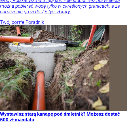
Wody Polskie wzmacniają kontrole studni. Bez pozwolenia
można pobierać wodę tylko w określonych granicach, a za
naruszenia grozi do 7,5 tys. zł kary.
Twój portfel
Poradnik
Wystawisz starą kanapę pod śmietnik? Możesz dostać
500 zł mandatu