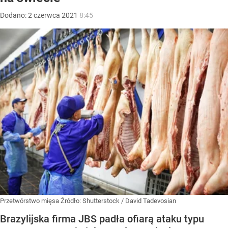
Dodano:
2
czerwca
2021
8:45
Przetwórstwo mięsa
Źródło:
Shutterstock
/
David Tadevosian
Brazylijska firma JBS padła ofiarą ataku typu