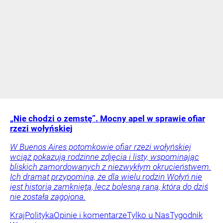
„Nie chodzi o zemstę”. Mocny apel w sprawie ofiar
rzezi wołyńskiej
W Buenos Aires potomkowie ofiar rzezi wołyńskiej
wciąż pokazują rodzinne zdjęcia i listy, wspominając
bliskich zamordowanych z niezwykłym okrucieństwem.
Ich dramat przypomina, że dla wielu rodzin Wołyń nie
jest historią zamkniętą, lecz bolesną raną, która do dziś
nie została zagojona.
Kraj
Polityka
Opinie i komentarze
Tylko u Nas
Tygodnik