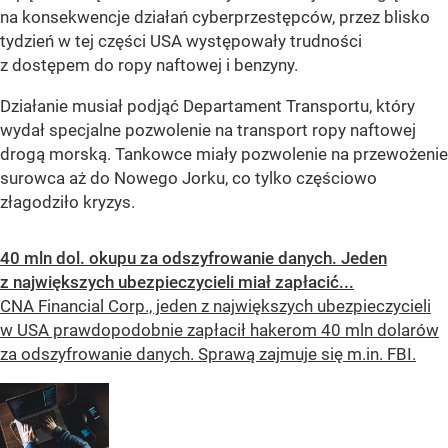
na konsekwencje działań cyberprzestępców, przez blisko
tydzień w tej części USA występowały trudności
z dostępem do ropy naftowej i benzyny.
Działanie musiał podjąć Departament Transportu, który
wydał specjalne pozwolenie na transport ropy naftowej
drogą morską. Tankowce miały pozwolenie na przewożenie
surowca aż do Nowego Jorku, co tylko częściowo
złagodziło kryzys.
40 mln dol. okupu za odszyfrowanie danych. Jeden
z największych ubezpieczycieli miał zapłacić...
CNA Financial Corp., jeden z największych ubezpieczycieli
w USA prawdopodobnie zapłacił hakerom 40 mln dolarów
za odszyfrowanie danych. Sprawą zajmuje się m.in. FBI.