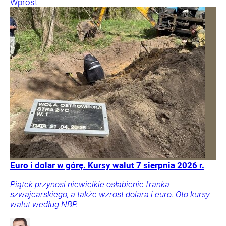
Wprost
Euro i dolar w górę. Kursy walut 7 sierpnia 2026 r.
Piątek przynosi niewielkie osłabienie franka
szwajcarskiego, a także wzrost dolara i euro. Oto kursy
walut według NBP.