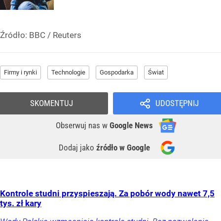
Źródło:
BBC
/
Reuters
Firmy i rynki
Technologie
Gospodarka
Świat
SKOMENTUJ
UDOSTĘPNIJ
Obserwuj nas
w
Google News
Dodaj jako
źródło w Google
Kontrole studni przyspieszają. Za pobór wody nawet 7,5
tys. zł kary