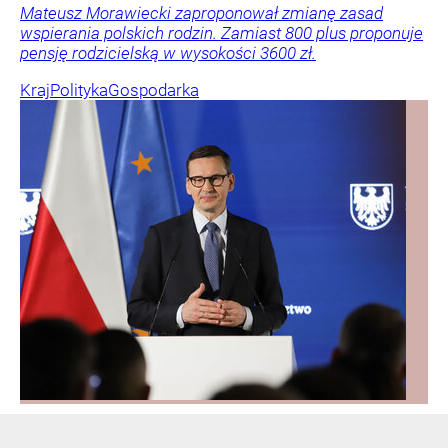
Mateusz Morawiecki zaproponował zmianę zasad
wspierania polskich rodzin. Zamiast 800 plus proponuje
pensję rodzicielską w wysokości 3600 zł.
Kraj
Polityka
Gospodarka