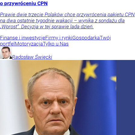
o przywróceniu CPN
Prawie dwie trzecie Polaków chce przywrócenia pakietu CPN
na dwa ostatnie tygodnie wakacji – wynika z sondażu dla
„Wprost”. Decyzja w tej sprawie lada dzień.
Finanse i inwestycje
Firmy i rynki
Gospodarka
Twój
portfel
Motoryzacja
Tylko u Nas
Radosław
Święcki