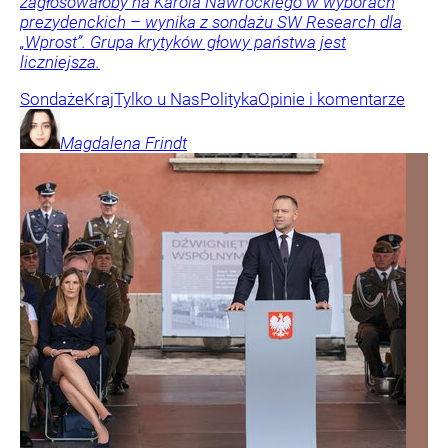
zagłosowałoby na Karola Nawrockiego w wyborach
prezydenckich – wynika z sondażu SW Research dla
„Wprost”. Grupa krytyków głowy państwa jest
liczniejsza.
Sondaże
Kraj
Tylko u Nas
Polityka
Opinie i komentarze
Magdalena
Frindt