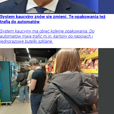
System kaucyjny znów się zmieni. Te opakowania też
trafią do automatów
System kaucyjny ma objąć kolejne opakowania. Do
automatów mają trafić m.in. kartony po napojach i
jednorazowe butelki szklane.