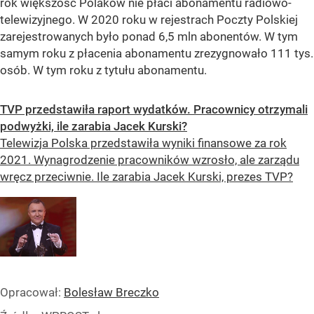
rok większość Polaków nie płaci abonamentu radiowo-
telewizyjnego. W 2020 roku w rejestrach Poczty Polskiej
zarejestrowanych było ponad 6,5 mln abonentów. W tym
samym roku z płacenia abonamentu zrezygnowało 111 tys.
osób. W tym roku z tytułu abonamentu.
TVP przedstawiła raport wydatków. Pracownicy otrzymali
podwyżki, ile zarabia Jacek Kurski?
Telewizja Polska przedstawiła wyniki finansowe za rok
2021. Wynagrodzenie pracowników wzrosło, ale zarządu
wręcz przeciwnie. Ile zarabia Jacek Kurski, prezes TVP?
Opracował:
Bolesław Breczko