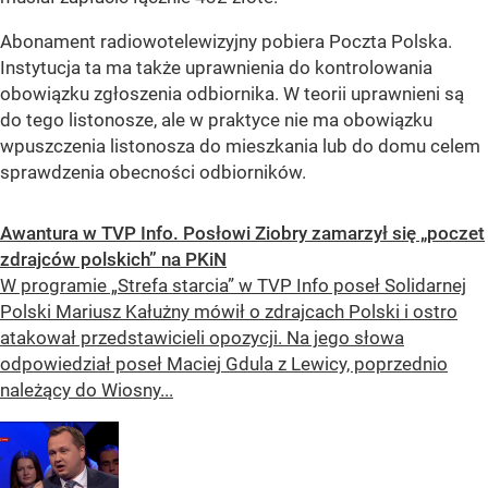
Abonament radiowotelewizyjny pobiera Poczta Polska.
Instytucja ta ma także uprawnienia do kontrolowania
obowiązku zgłoszenia odbiornika. W teorii uprawnieni są
do tego listonosze, ale w praktyce nie ma obowiązku
wpuszczenia listonosza do mieszkania lub do domu celem
sprawdzenia obecności odbiorników.
Awantura w TVP Info. Posłowi Ziobry zamarzył się „poczet
zdrajców polskich” na PKiN
W programie „Strefa starcia” w TVP Info poseł Solidarnej
Polski Mariusz Kałużny mówił o zdrajcach Polski i ostro
atakował przedstawicieli opozycji. Na jego słowa
odpowiedział poseł Maciej Gdula z Lewicy, poprzednio
należący do Wiosny...