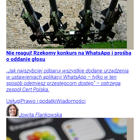
Nie reaguj! Rzekomy konkurs na WhatsApp i prośba
o oddanie głosu
„Jak najszybciej odparuj wszystkie dodane urządzenia
w ustawieniach aplikacji WhatsApp – tylko w ten
sposób odetniesz przestępcom dostęp” – ostrzega
zespół Cert Polska.
Usługi
Prawo i podatki
Wiadomości
Jowita
Flankowska