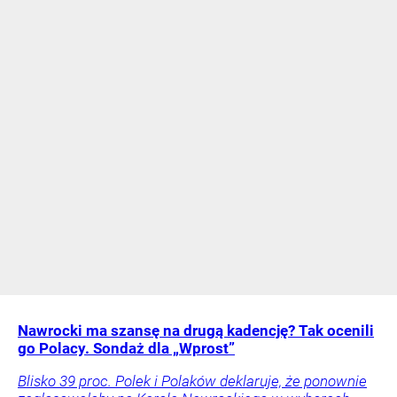
Nawrocki ma szansę na drugą kadencję? Tak ocenili
go Polacy. Sondaż dla „Wprost”
Blisko 39 proc. Polek i Polaków deklaruje, że ponownie