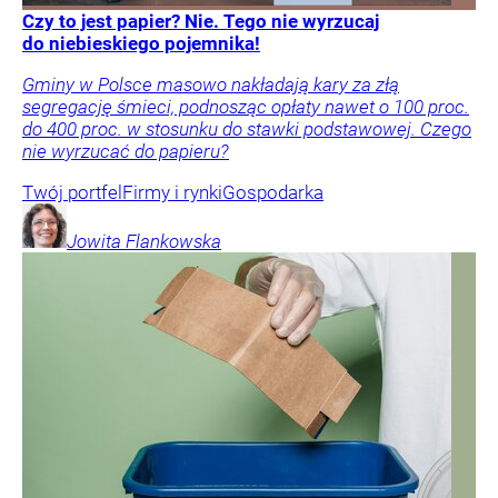
Czy to jest papier? Nie. Tego nie wyrzucaj
do niebieskiego pojemnika!
Gminy w Polsce masowo nakładają kary za złą
segregację śmieci, podnosząc opłaty nawet o 100 proc.
do 400 proc. w stosunku do stawki podstawowej. Czego
nie wyrzucać do papieru?
Twój portfel
Firmy i rynki
Gospodarka
Jowita
Flankowska