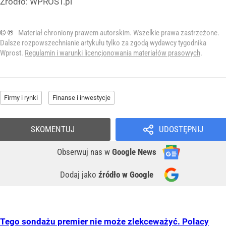
Źródło:
WPROST.pl
© ℗
Materiał chroniony prawem autorskim. Wszelkie prawa zastrzeżone.
Dalsze rozpowszechnianie artykułu tylko za zgodą wydawcy tygodnika
Wprost.
Regulamin i warunki licencjonowania materiałów prasowych
.
Firmy i rynki
Finanse i inwestycje
SKOMENTUJ
UDOSTĘPNIJ
Obserwuj nas
w
Google News
Dodaj jako
źródło w Google
Tego sondażu premier nie może zlekceważyć. Polacy