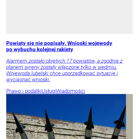
Powiaty się nie popisały. Wnioski wojewody
po wybuchu kolejnej rakiety
Alarmem zostało objętych 17 powiatów, a zgodnie z
planem syreny zostały włączone tylko w siedmiu.
Wojewoda lubelski chce uporządkować sytuację i
wyciągnąć wnioski.
Prawo i podatki
Usługi
Wiadomości