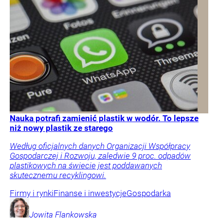
Nauka potrafi zamienić plastik w wodór. To lepsze
niż nowy plastik ze starego
Według oficjalnych danych Organizacji Współpracy
Gospodarczej i Rozwoju, zaledwie 9 proc. odpadów
plastikowych na świecie jest poddawanych
skutecznemu recyklingowi.
Firmy i rynki
Finanse i inwestycje
Gospodarka
Jowita
Flankowska