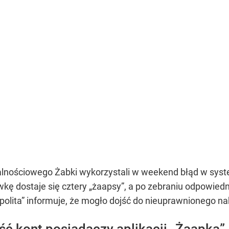
alnościowego Żabki wykorzystali w weekend błąd w system
ę dostaje się cztery „żaapsy”, a po zebraniu odpowiedni
polita” informuje, że mogło dojść do nieuprawnionego nab
ć kont posiadaczy aplikacji „Żaapka”