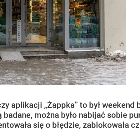
czy aplikacji „Żappka” to był weekend
ą badane, można było nabijać sobie pun
entowała się o błędzie, zablokowała c