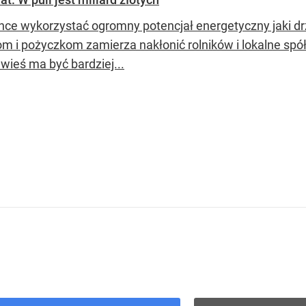
hce wykorzystać ogromny potencjał energetyczny jaki dr
om i pożyczkom zamierza nakłonić rolników i lokalne spół
wieś ma być bardziej...