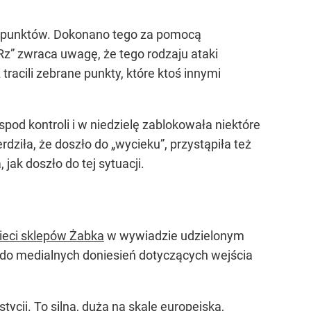
ia punktów. Dokonano tego za pomocą
Rz” zwraca uwagę, że tego rodzaju ataki
 tracili zebrane punkty, które ktoś innymi
pod kontroli i w niedzielę zablokowała niektóre
ziła, że doszło do „wycieku”, przystąpiła też
ak doszło do tej sytuacji.
sieci sklepów Żabka
w wywiadzie udzielonym
do medialnych doniesień dotyczących wejścia
tycji. To silna, duża na skalę europejską,