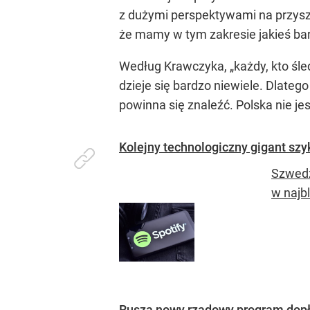
z dużymi perspektywami na przyszł
że mamy w tym zakresie jakieś ba
Według Krawczyka, „każdy, kto śledz
dzieje się bardzo niewiele. Dlateg
powinna się znaleźć. Polska nie j
Kolejny technologiczny gigant sz
Szwedz
w najb
Rusza nowy rządowy program dopłat