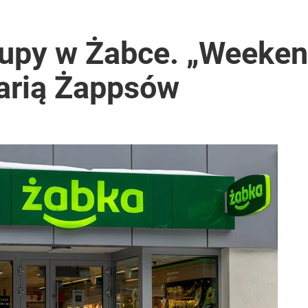
enia polską kardiologię
upy w Żabce. „Weeken
arią Żappsów
 Polaków zapytano o zakupy
i mówią o politycznej grze