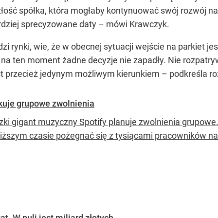
ość spółka, która mogłaby kontynuować swój rozwój na g
rdziej sprecyzowane daty –
mówi Krawczyk.
i rynki, wie, że w obecnej sytuacji wejście na parkiet jes
o na ten moment żadne decyzje nie zapadły. Nie rozpatry
est przecież jedynym możliwym kierunkiem –
podkreśla r
ykuje grupowe zwolnienia
ki gigant muzyczny Spotify planuje zwolnienia grupowe. 
liższym czasie pożegnać się z tysiącami pracowników na
. W puli jest miliard złotych