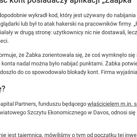
dopodobnie wykradł kod, który jest używany do nabijan
ądarki lub był to atak hakerski na pracowników firmy. „
iałały w drugą stronę: użytkownicy nic nie dostawali, lecz
eci.
ormuje, że Żabka zorientowała się, że coś wymknęło się s
konta nadal można było nabijać punktami. Żabka potwierd
doszło do co spowodowało blokady kont. Firma wyjaśnia, j
ę?
Capital Partners, funduszu będącego
właścicielem m.in. 
Światowego Szczytu Ekonomicznego w Davos, odnosi się 
nie jest tajemnicą, mówiliśmy o tym od początku tej inwes