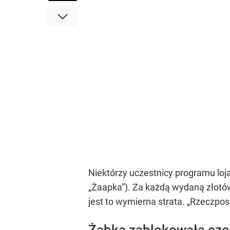
Niektórzy uczestnicy programu loj
„Żaapka”). Za każdą wydaną złotówk
jest to wymierna strata. „Rzeczpos
Żabka zablokowała częś