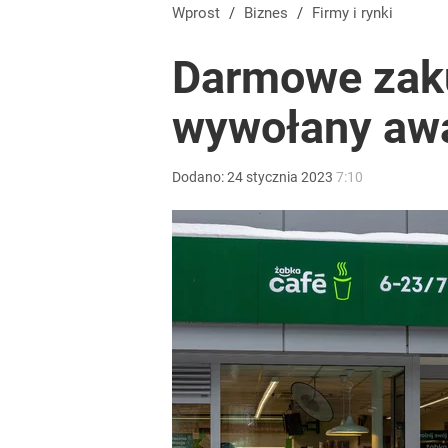
Młodzi kardiolodzy łączą siły. Tak Klub 30 PTK zmi
Wprost
/
Biznes
/
Firmy i rynki
Darmowe zak
dodaj
wywołany aw
Temu, Shein i AliExpress już nie takie atrakcyjne.
Dodano:
24
stycznia
2023
7:10
dodaj
Taki plan ma dotyczyć Hołowni. Miller i Komorowsk
2