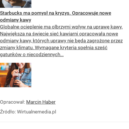
Starbucks ma pomysł na kryzys. Opracowuje nowe
odmiany kawy
Globalne ocieplenie ma olbrzymi wpływ na uprawę kawy.
Największa na świecie sieć kawiarni opracowała nowe
odmiany kawy, których uprawy nie będą zagrożone przez
zmiany klimatu. Wymagane kryteria spełnia sześć
gatunków o niecodziennych...
Opracował:
Marcin Haber
Źródło:
Wirtualnemedia.pl