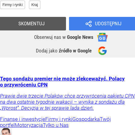
Firmy i rynki
Kraj
SKOMENTUJ
UDOSTĘPNIJ
Obserwuj nas
w
Google News
Dodaj jako
źródło w Google
Tego sondażu premier nie może zlekceważyć. Polacy
o przywróceniu CPN
Prawie dwie trzecie Polaków chce przywrócenia pakietu CPN
na dwa ostatnie tygodnie wakacji – wynika z sondażu dla
„Wprost”. Decyzja w tej sprawie lada dzień.
Finanse i inwestycje
Firmy i rynki
Gospodarka
Twój
portfel
Motoryzacja
Tylko u Nas