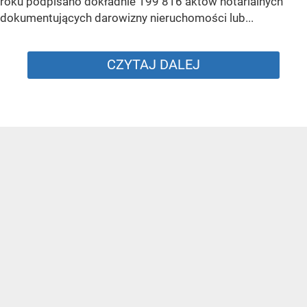
roku podpisano dokładnie 199 816 aktów notarialnych
dokumentujących darowizny nieruchomości lub...
CZYTAJ DALEJ