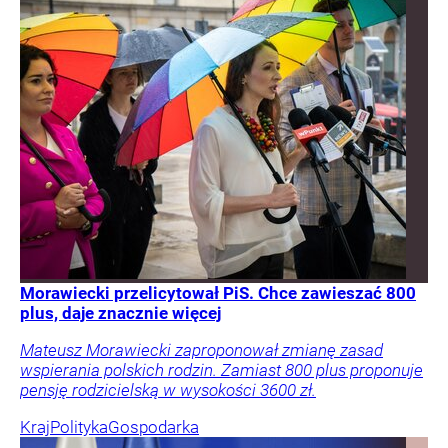
Morawiecki przelicytował PiS. Chce zawieszać 800
plus, daje znacznie więcej
Mateusz Morawiecki zaproponował zmianę zasad
wspierania polskich rodzin. Zamiast 800 plus proponuje
pensję rodzicielską w wysokości 3600 zł.
Kraj
Polityka
Gospodarka