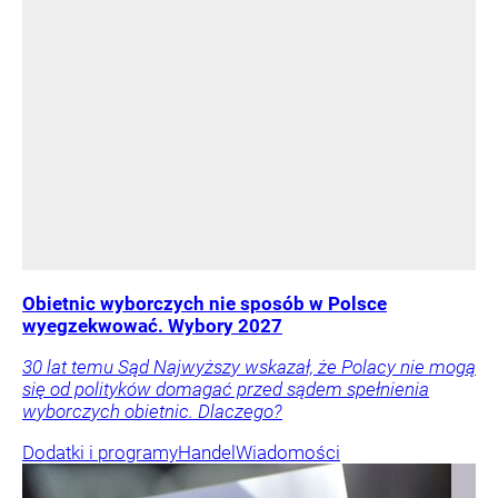
Obietnic wyborczych nie sposób w Polsce
wyegzekwować. Wybory 2027
30 lat temu Sąd Najwyższy wskazał, że Polacy nie mogą
się od polityków domagać przed sądem spełnienia
wyborczych obietnic. Dlaczego?
Dodatki i programy
Handel
Wiadomości