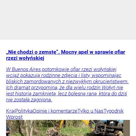
„Nie chodzi o zemstę”. Mocny apel w sprawie ofiar
rzezi wołyńskiej
W Buenos Aires potomkowie ofiar rzezi wołyńskiej
wciąż pokazują rodzinne zdjęcia i listy, wspominając
bliskich zamordowanych z niezwykłym okrucieństwem.
Ich dramat przypomina, że dla wielu rodzin Wołyń nie
jest historią zamkniętą, lecz bolesną raną, która do dziś
nie została zagojona.
Kraj
Polityka
Opinie i komentarze
Tylko u Nas
Tygodnik
Wprost