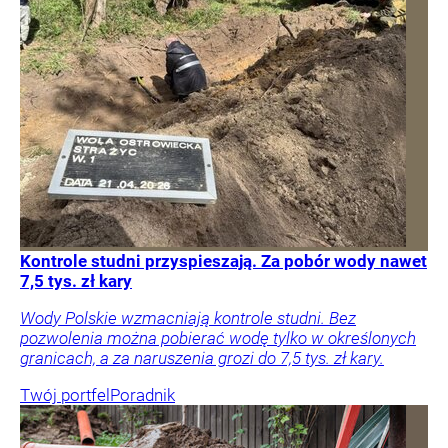
Kontrole studni przyspieszają. Za pobór wody nawet
7,5 tys. zł kary
Wody Polskie wzmacniają kontrole studni. Bez
pozwolenia można pobierać wodę tylko w określonych
granicach, a za naruszenia grozi do 7,5 tys. zł kary.
Twój portfel
Poradnik