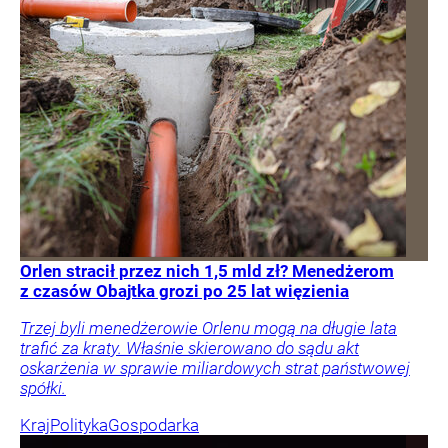
Orlen stracił przez nich 1,5 mld zł? Menedżerom
z czasów Obajtka grozi po 25 lat więzienia
Trzej byli menedżerowie Orlenu mogą na długie lata
trafić za kraty. Właśnie skierowano do sądu akt
oskarżenia w sprawie miliardowych strat państwowej
spółki.
Kraj
Polityka
Gospodarka