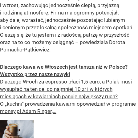
i wzrost, zachowując jednocześnie ciepłą, przyjazną
i rodzinną atmosferę. Firma ma ogromny potencjał,
aby dalej wzrastać, jednocześnie pozostając lubianym
i cenionym przez lokalną społeczność miejscem spotkań.
Cieszę się, że tu jestem i z radością patrzę w przyszłość
oraz na to co możemy osiągnąć –
powiedziała Dorota
Pomacho-Pątkiewicz.
Dlaczego kawa we Włoszech jest tańsza niż w Polsce?
Wszystko przez nasze nawyki
Dlaczego Włoch za espresso płaci 1,5 euro, a Polak musi
wysupłać na ten cel co najmniej 10 zł i w których
miesiącach w kawiarniach panuje największy ruch?
O „kuchni” prowadzenia kawiarni opowiedział w programie
money.pl Adam Ringer,...