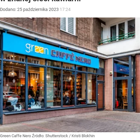
Dodano:
25
października
2023
17:24
Green Caffe Nero
Źródło:
Shutterstock
/
Kristi Blokhin