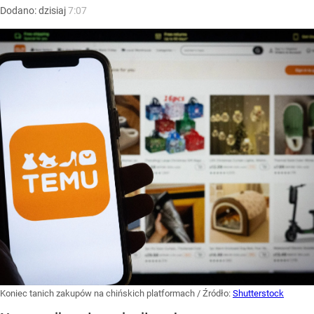
Dodano:
dzisiaj
7:07
Koniec tanich zakupów na chińskich platformach
/ Źródło:
Shutterstock