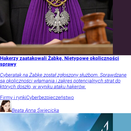
Hakerzy zaatakowali Żabkę. Nietypowe okoliczności
sprawy
Cyberatak na Żabkę został zgłoszony służbom. Sprawdzane
są okoliczności włamania i zakres potencjalnych strat do
których doszło, w wyniku ataku hakerów.
Firmy i rynki
Cyberbezpieczeństwo
Beata Anna
Święcicka