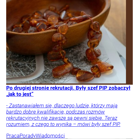
Po drugiej stronie rekrutacji. Były szef PIP zobaczył
„jak to jest”
- Zastanawiałem się, dlaczego ludzie, którzy mają
bardzo dobre kwalifikacje, podczas rozmów
rekrutacyjnych nie zawsze są pewni siebie. Teraz
rozumiem, z czego to wynika – mówi były szef PIP.
Praca
Porady
Wiadomości