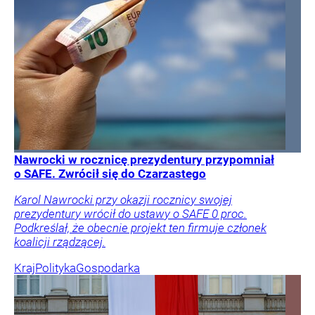
Nawrocki w rocznicę prezydentury przypomniał
o SAFE. Zwrócił się do Czarzastego
Karol Nawrocki przy okazji rocznicy swojej
prezydentury wrócił do ustawy o SAFE 0 proc.
Podkreślał, że obecnie projekt ten firmuje członek
koalicji rządzącej.
Kraj
Polityka
Gospodarka