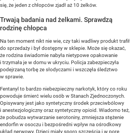
się, że jeden z chłopców zjadł aż 10 żelków.
Trwają badania nad żelkami. Sprawdzą
rodzinę chłopca
Na ten moment nikt nie wie, czy taki wadliwy produkt trafił
do sprzedaży i był dostępny w sklepie. Może się okazać,
że rodzina świadomie nabyła nietypowe opakowanie
i trzymała je w domu w ukryciu. Policja zabezpieczyła
podejrzaną torbę ze słodyczami i wszczęła śledztwo
w sprawie.
Fentanyl to bardzo niebezpieczny narkotyk, który co roku
powoduje śmierć wielu osób w Stanach Zjednoczonych.
Opisywany jest jako syntetyczny środek przeciwbólowy
i anestezjologiczny oraz syntetyczny opioid. Wiadomo też,
że pobudza wytwarzanie serotoniny, zmniejsza stężenie
endorfin w osoczu i bezpośredni wpływ na ośrodkowy
układ nerwowy. Dzieci miały sporo szczęścia i w porę