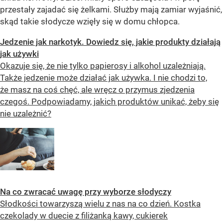
przestały zajadać się żelkami. Służby mają zamiar wyjaśnić,
skąd takie słodycze wzięły się w domu chłopca.
Jedzenie jak narkotyk. Dowiedz się, jakie produkty działają
jak używki
Okazuje się, że nie tylko papierosy i alkohol uzależniają.
Także jedzenie może działać jak używka. I nie chodzi to,
że masz na coś chęć, ale wręcz o przymus zjedzenia
czegoś. Podpowiadamy, jakich produktów unikać, żeby się
nie uzależnić?
Na co zwracać uwagę przy wyborze słodyczy
Słodkości towarzyszą wielu z nas na co dzień. Kostka
czekolady w duecie z filiżanką kawy, cukierek