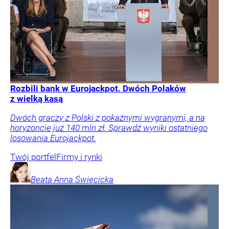
Rozbili bank w Eurojackpot. Dwóch Polaków
z wielką kasą
Dwóch graczy z Polski z pokaźnymi wygranymi, a na
horyzoncie już 140 mln zł. Sprawdź wyniki ostatniego
losowania Eurojackpot.
Twój portfel
Firmy i rynki
Beata Anna
Święcicka