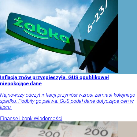
Inflacja znów przyspieszyła. GUS opublikował
niepokojące dane
Najnowszy odczyt inflacji przyniósł wzrost zamiast kolejnego
spadku. Podbiły go paliwa. GUS podał dane dotyczące cen w
lipcu.
Finanse i banki
Wiadomości