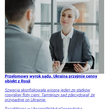
Przełomowy wyrok sądu. Ukraina przejmie cenny
obiekt z Rosji
Szwecja skonfiskowała wiosną jeden ze statków
rosyjskiej floty cieni. Tamtejszy sąd zdecydował, że
przypadnie on Ukrainie.
Świat
Wojna w Ukrainie
Polityka
Gospodarka