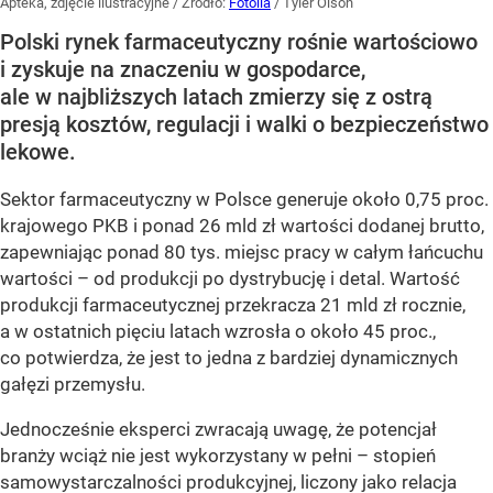
Apteka, zdjęcie ilustracyjne
/ Źródło:
Fotolia
/
Tyler Olson
Polski rynek farmaceutyczny rośnie wartościowo
i zyskuje na znaczeniu w gospodarce,
ale w najbliższych latach zmierzy się z ostrą
presją kosztów, regulacji i walki o bezpieczeństwo
lekowe.
Sektor farmaceutyczny w Polsce generuje około 0,75 proc.
krajowego PKB i ponad 26 mld zł wartości dodanej brutto,
zapewniając ponad 80 tys. miejsc pracy w całym łańcuchu
wartości – od produkcji po dystrybucję i detal. Wartość
produkcji farmaceutycznej przekracza 21 mld zł rocznie,
a w ostatnich pięciu latach wzrosła o około 45 proc.,
co potwierdza, że jest to jedna z bardziej dynamicznych
gałęzi przemysłu.
Jednocześnie eksperci zwracają uwagę, że potencjał
branży wciąż nie jest wykorzystany w pełni – stopień
samowystarczalności produkcyjnej, liczony jako relacja