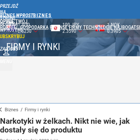
PRZEJDŹ
NA
BIZNES WPROST
STRONĘ
OPINIE
TWÓJ
GŁÓWNĄ
100 JPY
1 NOK
1 DKK
PORTFEL
GOSPODARKA
FINANSE
FIRMY
TECHNOLOGIE
NAJBOGATSI
WPROST.PL
2.3590
0.3905
0.5750
UBSKRYBUJ
FIRMY I RYNKI
ZALOGUJ
MENU
Biznes
/
Firmy i rynki
Narkotyki w żelkach. Nikt nie wie, jak
dostały się do produktu