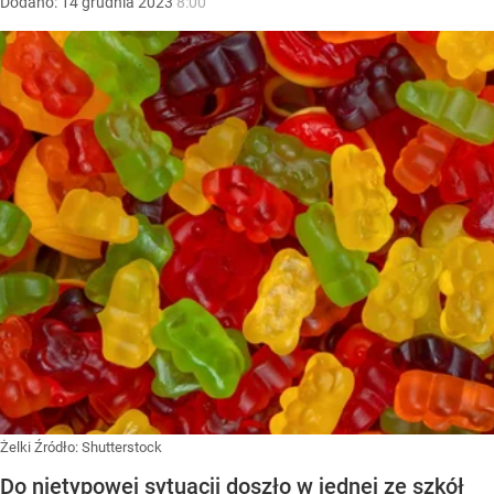
Dodano:
14
grudnia
2023
8:00
Żelki
Źródło:
Shutterstock
Do nietypowej sytuacji doszło w jednej ze szkół