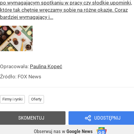
po wymagającym spotkaniu w pracy czy słodkie upominki,
które tak chętnie wręczamy sobie na różne okazje. Coraz
bardziej wymagający i...
Opracowała:
Paulina Kopeć
Źródło:
FOX News
Firmy i rynki
Oferty
SKOMENTUJ
UDOSTĘPNIJ
Obserwuj nas
w
Google News