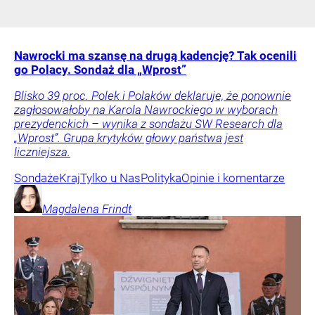
Nawrocki ma szansę na drugą kadencję? Tak ocenili
go Polacy. Sondaż dla „Wprost”
Blisko 39 proc. Polek i Polaków deklaruje, że ponownie
zagłosowałoby na Karola Nawrockiego w wyborach
prezydenckich – wynika z sondażu SW Research dla
„Wprost”. Grupa krytyków głowy państwa jest
liczniejsza.
Sondaże
Kraj
Tylko u Nas
Polityka
Opinie i komentarze
Magdalena
Frindt