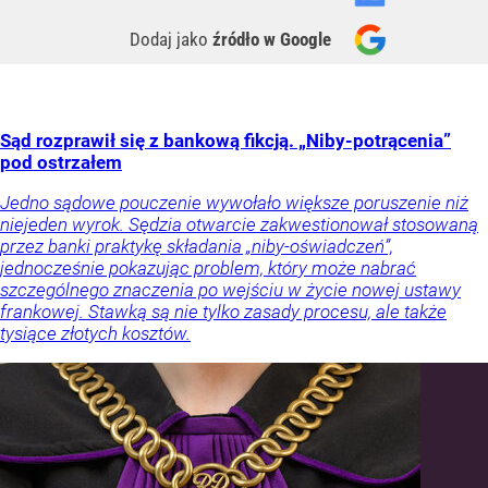
Dodaj jako
źródło w Google
Sąd rozprawił się z bankową fikcją. „Niby-potrącenia”
pod ostrzałem
Jedno sądowe pouczenie wywołało większe poruszenie niż
niejeden wyrok. Sędzia otwarcie zakwestionował stosowaną
przez banki praktykę składania „niby-oświadczeń”,
jednocześnie pokazując problem, który może nabrać
szczególnego znaczenia po wejściu w życie nowej ustawy
frankowej. Stawką są nie tylko zasady procesu, ale także
tysiące złotych kosztów.