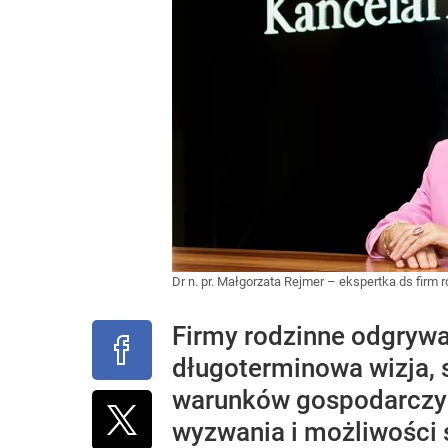
Dr n. pr. Małgorzata Rejmer – ekspertka ds firm 
Firmy rodzinne odgrywa
długoterminowa wizja, s
warunków gospodarczych 
wyzwania i możliwości 