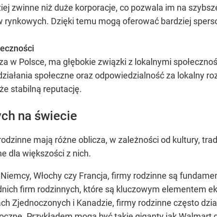
iej zwinne niż duże korporacje, co pozwala im na szybs
 rynkowych. Dzięki temu mogą oferować bardziej sperson
łeczności
za w Polsce, ma głębokie związki z lokalnymi społecznośc
iałania społeczne oraz odpowiedzialność za lokalny rozw
że stabilną reputację.
ych na świecie
dzinne mają różne oblicza, w zależności od kultury, trad
 dla większości z nich.
ak Niemcy, Włochy czy Francja, firmy rodzinne są funda
ednich firm rodzinnych, które są kluczowym elementem ek
 Zjednoczonych i Kanadzie, firmy rodzinne często działaj
doczne. Przykładem mogą być takie giganty jak Walmart c