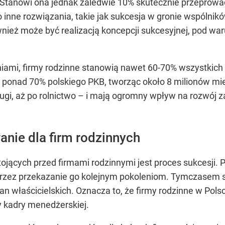
 Stanowi ona jednak zaledwie 10% skutecznie przeprowad
po inne rozwiązania, takie jak sukcesja w gronie wspólni
nież może być realizacją koncepcji sukcesyjnej, pod war
iami, firmy rodzinne stanowią nawet 60-70% wszystkich p
ponad 70% polskiego PKB, tworząc około 8 milionów miej
ługi, aż po rolnictwo – i mają ogromny wpływ na rozwój z
anie dla firm rodzinnych
ących przed firmami rodzinnymi jest proces sukcesji. Pr
przez przekazanie go kolejnym pokoleniom. Tymczasem 
 właścicielskich. Oznacza to, że firmy rodzinne w Pols
y kadry menedżerskiej.