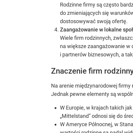
Rodzinne firmy są często bardz
do zmieniających się warunków
dostosowywać swoją ofertę.
Zaangażowanie w lokalne spo
Wiele firm rodzinnych, zwłaszc
na większe zaangażowanie w dz
i partnerów biznesowych, a tak
Znaczenie firm rodzinn
Na arenie międzynarodowej firmy ro
Jednak pewne elementy są wspólne
W Europie, w krajach takich j
„Mittelstand” odnosi się do śr
W Ameryce Północnej, w Stanach
wartości rodzinne są nadal wi