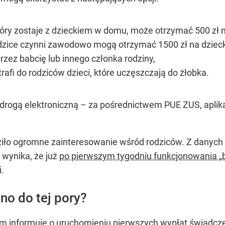
tóry zostaje z dzieckiem w domu, może otrzymać 500 zł 
dzice czynni zawodowo mogą otrzymać 1500 zł na dziecko, 
rzez babcię lub innego członka rodziny,
rafi do rodziców dzieci, które uczęszczają do żłobka.
drogą elektroniczną – za pośrednictwem PUE ZUS, aplika
ło ogromne zainteresowanie wśród rodziców. Z danych 
j wynika, że już
po pierwszym tygodniu funkcjonowania „
i.
no do tej pory?
m informuje o uruchomieniu pierwszych wypłat świadcze