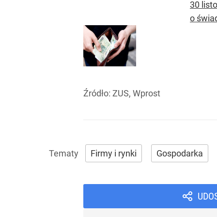
30 lis
o świa
Źródło:
ZUS, Wprost
Firmy i rynki
Gospodarka
UDO