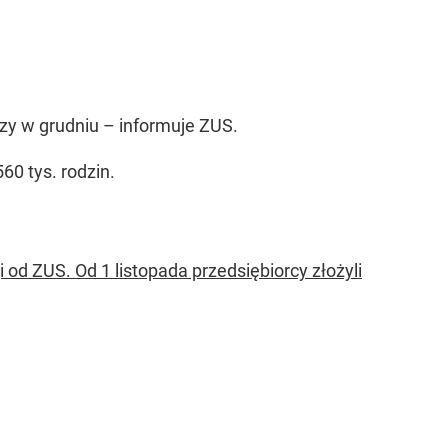
rzy w grudniu
– informuje ZUS.
0 tys. rodzin.
 od ZUS. Od 1 listopada przedsiębiorcy złożyli