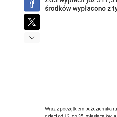
ZUS wypłacił już 317,5 
środków wypłacono z ty
Wraz z początkiem października r
dzieci od 12. do 35. miesiąca życi