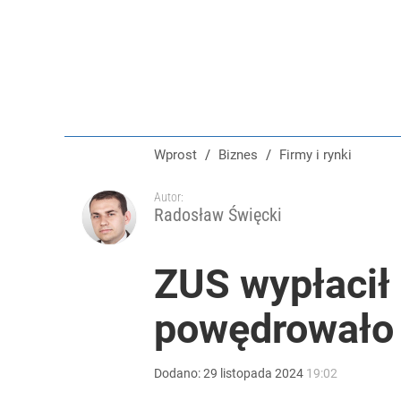
Wprost
/
Biznes
/
Firmy i rynki
Autor:
Radosław Święcki
ZUS wypłacił
powędrowało 
Dodano:
29
listopada
2024
19:02