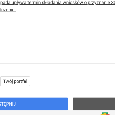
topada upływa termin składania wniosków o przyznanie 3
dczenie.
Twój portfel
STĘPNIJ