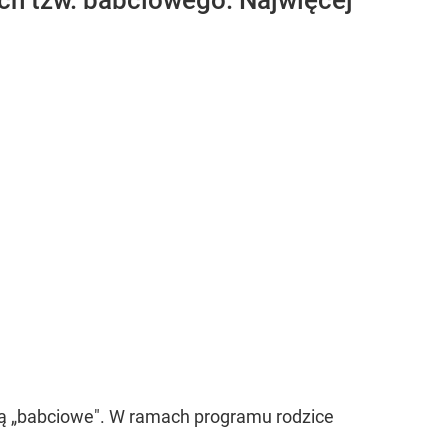
ach tzw. babciowego. Najwięcej
wą „babciowe". W ramach programu rodzice