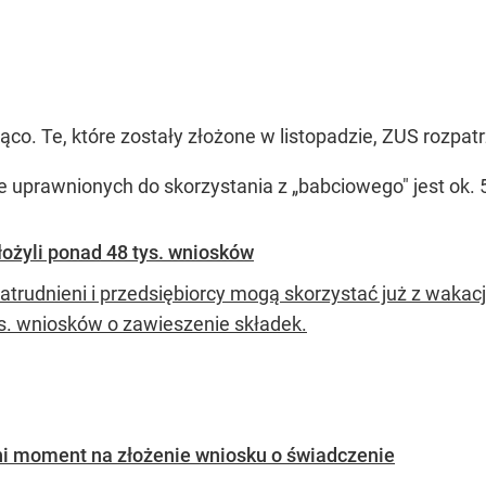
co. Te, które zostały złożone w listopadzie, ZUS rozpat
uprawnionych do skorzystania z „babciowego" jest ok. 56
ożyli ponad 48 tys. wniosków
trudnieni i przedsiębiorcy mogą skorzystać już z wakacji
ys. wniosków o zawieszenie składek.
tni moment na złożenie wniosku o świadczenie