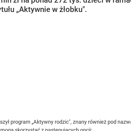
mln zł na ponad 272 tys. dzieci w ram
tułu „Aktywnie w żłobku".
uszył program „Aktywny rodzic", znany również pod naz
a mogą skorzystać z następujących opcji: