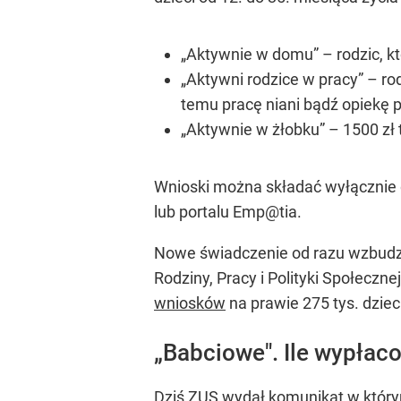
„Aktywnie w domu” – rodzic, k
„Aktywni rodzice w pracy” – ro
temu pracę niani bądź opiekę p
„Aktywnie w żłobku” – 1500 zł t
Wnioski można składać wyłącznie 
lub portalu Emp@tia.
Nowe świadczenie od razu wzbudzi
Rodziny, Pracy i Polityki Społeczne
wniosków
na prawie 275 tys. dziec
„Babciowe". Ile wypłaco
Dziś ZUS wydał komunikat w który