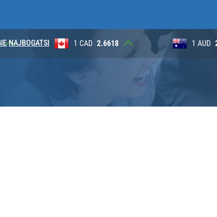
IE
NAJBOGATSI
2
1 CAD
2.6618
1 AUD