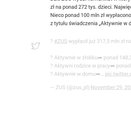
zł na ponad 272 tys. dzieci. Najwię
Nieco ponad 100 mln zł wypłacono z
z tytułu świadczenia „Aktywnie w d
?
#ZUS
wypłacił już 317,5 mln zł 
? Aktywnie w żłobku➡️ ponad 148,3
? Aktywni rodzice w pracy➡️ ponad 
? Aktywnie w domu➡️…
pic.twitte
— ZUS (@zus_pl)
November 29, 20