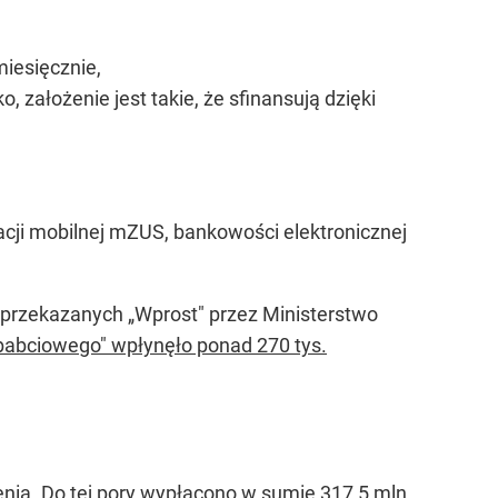
miesięcznie,
założenie jest takie, że sfinansują dzięki
cji mobilnej mZUS, bankowości elektronicznej
przekazanych „Wprost" przez Ministerstwo
babciowego" wpłynęło ponad 270 tys.
nia. Do tej pory wypłacono w sumie 317,5 mln