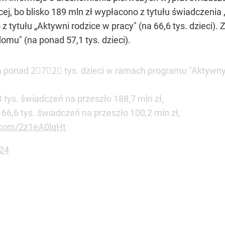
cej, bo blisko 189 mln zł wypłacono z tytułu świadczenia 
 tytułu „Aktywni rodzice w pracy" (na 66,6 tys. dzieci).
omu" (na ponad 57,1 tys. dzieci).
na ponad 2⃣7⃣2⃣ tys. dzieci w ramach programu "Aktywny 
 tys. świadczeń na przeszło 188,7 mln zł,
66,6 tys. świadczeń na przeszło 100,2 mln zł,
r.com/2z1eA0lqHt
24