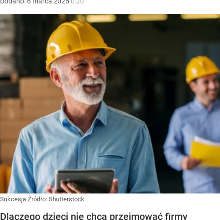
Dodano:
6
marca
2025
0:20
Sukcesja
Źródło:
Shutterstock
Dlaczego dzieci nie chcą przejmować firmy