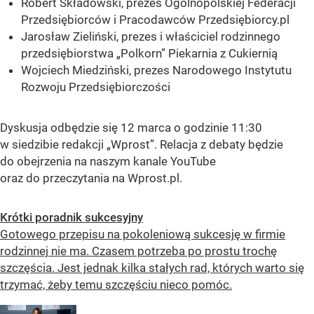
Robert Składowski, prezes Ogólnopolskiej Federacji
Przedsiębiorców i Pracodawców Przedsiębiorcy.pl
Jarosław Zieliński, prezes i właściciel rodzinnego
przedsiębiorstwa „Polkorn” Piekarnia z Cukiernią
Wojciech Miedziński, prezes Narodowego Instytutu
Rozwoju Przedsiębiorczości
Dyskusja odbędzie się 12 marca o godzinie 11:30
w siedzibie redakcji „Wprost”. Relacja z debaty będzie
do obejrzenia na naszym kanale YouTube
oraz do przeczytania na Wprost.pl.
Krótki poradnik sukcesyjny
Gotowego przepisu na pokoleniową sukcesję w firmie
rodzinnej nie ma. Czasem potrzeba po prostu trochę
szczęścia. Jest jednak kilka stałych rad, których warto się
trzymać, żeby temu szczęściu nieco pomóc.