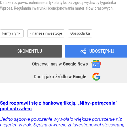
Dalsze rozpowszechnianie artykułu tylko za zgodą wydawcy tygodnika
Wprost.
Regulamin i warunki licencjonowania materiałów prasowych
.
Firmy i rynki
Finanse i inwestycje
Gospodarka
SKOMENTUJ
UDOSTĘPNIJ
Obserwuj nas
w
Google News
Dodaj jako
źródło w Google
Sąd rozprawił się z bankową fikcją. „Niby-potrącenia”
pod ostrzałem
Jedno sądowe pouczenie wywołało większe poruszenie niż
niejeden wyrok. Sędzia otwarcie zakwestionował stosowaną