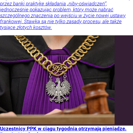
przez banki praktykę składania „niby-oświadczeń”,
jednocześnie pokazując problem, który może nabrać
szczególnego znaczenia po wejściu w życie nowej ustawy
frankowej. Stawką są nie tylko zasady procesu, ale także
tysiące złotych kosztów.
Uczestnicy PPK w ciągu tygodnia otrzymają pieniądze.