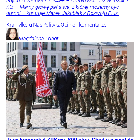
chyba zawetowanie SAFE – ocenia Mariusz Witczak z
KO. – Mamy głowę państwa, z której możemy być
dumni – kontruje Marek Jakubiak z Rozwoju Plus.
Kraj
Tylko u Nas
Polityka
Opinie i komentarze
Magdalena
Frindt
Pilny komunikat ZUS ws. 800 plus. Chodzi o wypłaty