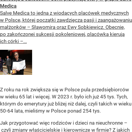
Medica
Salve Medica to jedna z wiodących placówek medycznych
w Polsce, której początki zawdzięcza pasji i zaangażowaniu
małżonków – Sławomira oraz Ewy Sobkiewicz. Obecnie,
po zakończonej sukcesji pokoleniowej, placówką kierują
ich córki –...
Z roku na rok zwiększa się w Polsce pula przedsiębiorców
w wieku 65 lat i więcej. W 2023 r. było ich już 45 tys. Tych,
którym do emerytury już bliżej niż dalej, czyli takich w wieku
50-64 lata, mieliśmy w Polsce ponad 254 tys.
Jak przygotować więc rodziców i dzieci na nieuchronne –
czyli zmiany właścicielskie i kierownicze w firmie? Z jakich