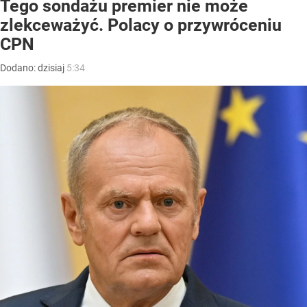
Tego sondażu premier nie może
zlekceważyć. Polacy o przywróceniu
CPN
Dodano:
dzisiaj
5:34