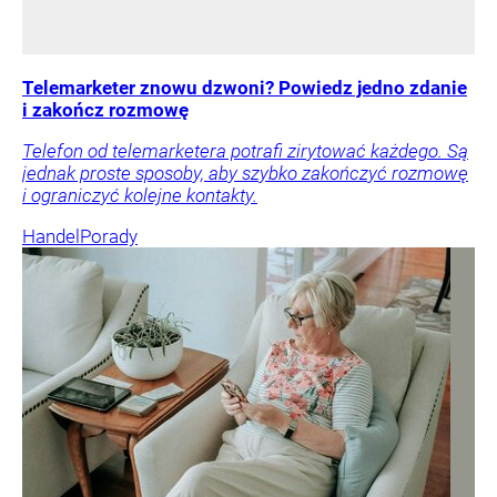
Telemarketer znowu dzwoni? Powiedz jedno zdanie
i zakończ rozmowę
Telefon od telemarketera potrafi zirytować każdego. Są
jednak proste sposoby, aby szybko zakończyć rozmowę
i ograniczyć kolejne kontakty.
Handel
Porady