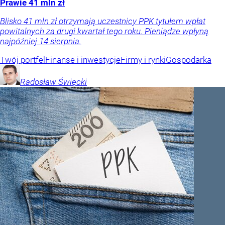
Prawie 41 mln zł
Blisko 41 mln zł otrzymają uczestnicy PPK tytułem wpłat
powitalnych za drugi kwartał tego roku. Pieniądze wpłyną
najpóźniej 14 sierpnia.
Twój portfel
Finanse i inwestycje
Firmy i rynki
Gospodarka
Radosław
Święcki