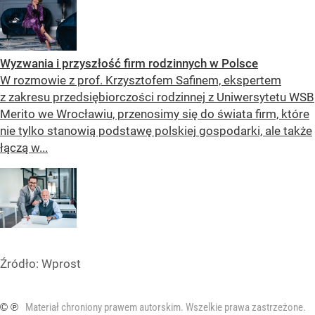
Wyzwania i przyszłość firm rodzinnych w Polsce
W rozmowie z prof. Krzysztofem Safinem, ekspertem
z zakresu przedsiębiorczości rodzinnej z Uniwersytetu WSB
Merito we Wrocławiu, przenosimy się do świata firm, które
nie tylko stanowią podstawę polskiej gospodarki, ale także
łączą w...
Źródło:
Wprost
© ℗
Materiał chroniony prawem autorskim. Wszelkie prawa zastrzeżone.