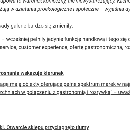
upowa to warunek konieczny, ale niewystarczający. Klienci
żują w działania proekologiczne i społeczne – wyjaśnia d
ady galerie bardzo się zmieniły.
– wcześniej pełniły jedynie funkcję handlową i tego się o
service, customer experience, ofertę gastronomiczną, 
Posnania wskazuje kierunek
agę mają obiekty oferujące pełne spektrum marek w na
zchniach w połączeniu z gastronomią i rozrywką” – uważ
ki. Otwarcie sklepu przyciągnęło tłumy