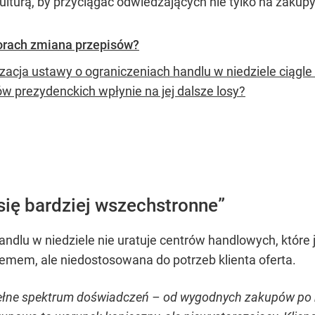
kulturą, by przyciągać odwiedzających nie tylko na zakup
orach zmiana przepisów?
zacja ustawy o ograniczeniach handlu w niedziele ciągle 
w prezydenckich wpłynie na jej dalsze losy?
 się bardziej wszechstronne”
dlu w niedziele nie uratuje centrów handlowych, które ju
emem, ale niedostosowana do potrzeb klienta oferta.
pełne spektrum doświadczeń – od wygodnych zakupów po r