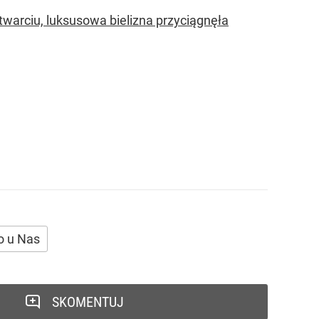
otwarciu, luksusowa bielizna przyciągnęła
o u Nas
SKOMENTUJ