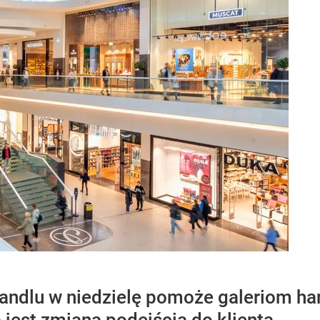
handlu w niedzielę pomoże galeriom h