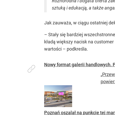
Różnorodna i bogata oferta zak
sztuką i edukacją, a także anga
Jak zauważa, w ciągu ostatniej dek
– Stały się bardziej wszechstronne 
kładą większy nacisk na customer 
wartości – podkreśla.
Nowy format galerii handlowych. 
„Przew
powier
Poznań oszalał na punkcie tej mar