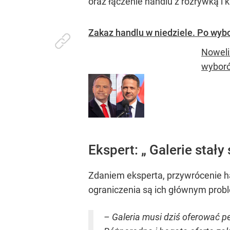
oraz łączenie handlu z rozrywką i 
Zakaz handlu w niedziele. Po wyb
Noweli
wyboró
Ekspert: „ Galerie stały
Zdaniem eksperta, przywrócenie han
ograniczenia są ich głównym probl
– Galeria musi dziś oferować 