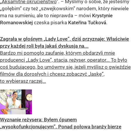
„
Aksamitne okrucieństwo
”. – Myślimy o sobie, że jesteśmy
„gołębim” czy też „szwejkowskim” narodem, który niewiele
ma na sumieniu, ale to nieprawda – mówi
Krystynie
Romanowskiej
czeska pisarka
Kateřina Tučková
.
Zagrała w głośnym „Lady Love”, dziś przyznaje: Właściwie
przy każdej roli była jakaś dyskusja na...
Bardzo mi pomogło zaufanie, którym obdarzyli mnie
producenci „Lady Love”, stacja, reżyser, operator... To było
coś budującego, bo umówmy się, jeżeli myślisz o gwieździe
filmów dla dorosłych i chcesz zobaczyć „laskę”,
to wybierasz raczej...
Wyznanie reżysera: Byłem ćpunem
„wysokofunkcjonującym”. Ponad połowa branży bierze