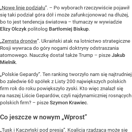
„
Nowe linie podziału
”. – Po wyborach rzeczywiście pojawił
się taki podział góra dół i może zafunkcjonować na dłużej,
bo to jest tendencja światowa – tłumaczy w wywiadzie
Elizy Olczyk
politolog
Bartłomiej Biskup
.
„
Zemsta dronów
”. Ukraiński atak na lotnictwo strategiczne
Rosji wywraca do góry nogami doktryny odstraszania
atomowego. Nauczkę dostał także Trump – pisze
Jakub
Mielnik
.
„Polskie Gepardy”. Ten ranking tworzyło nam się najtrudniej
bo zaledwie 60 spółek z Listy 200 największych polskich
firm rok do roku powiększyło zyski. Kto więc znalazł się
na naszej Liście Gepardów, czyli najdynamiczniej rosnących
polskich firm? – pisze
Szymon Krawiec
.
Co jeszcze w nowym „Wprost”
„
Tusk i Kaczyński pod presją
”. Koalicja rządząca może się