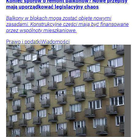
Koniec sporów o remont balkonów? Nowe przepisy
mają uporządkować legislacyjny chaos
Balkony w blokach mogą zostać objęte nowymi
zasadami. Konstrukcyjne części mają być finansowane
przez wspólnoty mieszkaniowe.
Prawo i podatki
Wiadomości