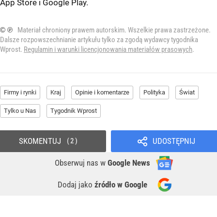
App Store
i
Google Play
.
© ℗
Materiał chroniony prawem autorskim. Wszelkie prawa zastrzeżone.
Dalsze rozpowszechnianie artykułu tylko za zgodą wydawcy tygodnika
Wprost.
Regulamin i warunki licencjonowania materiałów prasowych
.
Firmy i rynki
Kraj
Opinie i komentarze
Polityka
Świat
Tylko u Nas
Tygodnik Wprost
SKOMENTUJ
UDOSTĘPNIJ
2
Obserwuj nas
w
Google News
Dodaj jako
źródło w Google