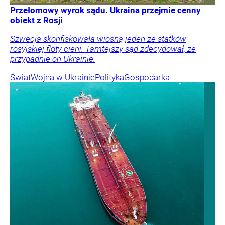
Przełomowy wyrok sądu. Ukraina przejmie cenny
obiekt z Rosji
Szwecja skonfiskowała wiosną jeden ze statków
rosyjskiej floty cieni. Tamtejszy sąd zdecydował, że
przypadnie on Ukrainie.
Świat
Wojna w Ukrainie
Polityka
Gospodarka