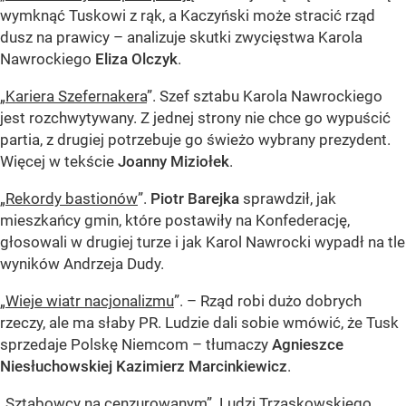
wymknąć Tuskowi z rąk, a Kaczyński może stracić rząd
dusz na prawicy – analizuje skutki zwycięstwa Karola
Nawrockiego
Eliza Olczyk
.
„
Kariera Szefernakera
”. Szef sztabu Karola Nawrockiego
jest rozchwytywany. Z jednej strony nie chce go wypuścić
partia, z drugiej potrzebuje go świeżo wybrany prezydent.
Więcej w tekście
Joanny Miziołek
.
„
Rekordy bastionów
”.
Piotr Barejka
sprawdził, jak
mieszkańcy gmin, które postawiły na Konfederację,
głosowali w drugiej turze i jak Karol Nawrocki wypadł na tle
wyników Andrzeja Dudy.
„
Wieje wiatr nacjonalizmu
”. – Rząd robi dużo dobrych
rzeczy, ale ma słaby PR. Ludzie dali sobie wmówić, że Tusk
sprzedaje Polskę Niemcom – tłumaczy
Agnieszce
Niesłuchowskiej Kazimierz Marcinkiewicz
.
„
Sztabowcy na cenzurowanym
”. Ludzi Trzaskowskiego