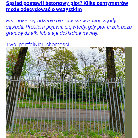
Sąsiad postawił betonowy płot? Kilka centymetrów
może zdecydować o wszystkim
Betonowe ogrodzenie nie zawsze wymaga zgody
sąsiada. Problem pojawia się wtedy, gdy płot przekracza
granicę działki lub staje dokładnie na niej.
Twój portfel
Nieruchomości