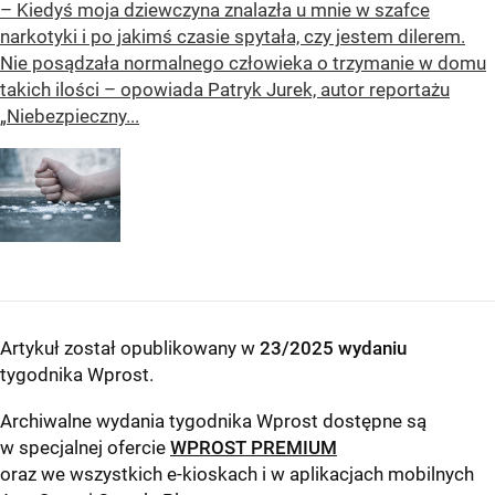
– Kiedyś moja dziewczyna znalazła u mnie w szafce
narkotyki i po jakimś czasie spytała, czy jestem dilerem.
Nie posądzała normalnego człowieka o trzymanie w domu
takich ilości – opowiada Patryk Jurek, autor reportażu
„Niebezpieczny...
Artykuł został opublikowany w
23/2025 wydaniu
tygodnika Wprost
.
Archiwalne wydania tygodnika Wprost dostępne są
w specjalnej ofercie
WPROST PREMIUM
oraz we wszystkich e-kioskach i w aplikacjach mobilnych