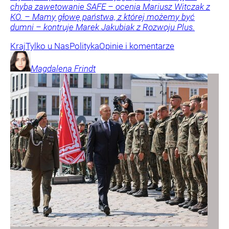
chyba zawetowanie SAFE – ocenia Mariusz Witczak z
KO. – Mamy głowę państwa, z której możemy być
dumni – kontruje Marek Jakubiak z Rozwoju Plus.
Kraj
Tylko u Nas
Polityka
Opinie i komentarze
Magdalena
Frindt