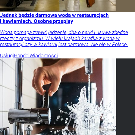
Jednak będzie darmowa woda w restauracjach
i kawiarniach. Osobne przepisy
Woda pomaga trawić jedzenie, dba o nerki i usuwa zbędne
rzeczy z organizmu. W wielu krajach karafka z wodą w
restauracji czy w kawiarni jest darmowa. Ale nie w Polsce.
Usługi
Handel
Wiadomości