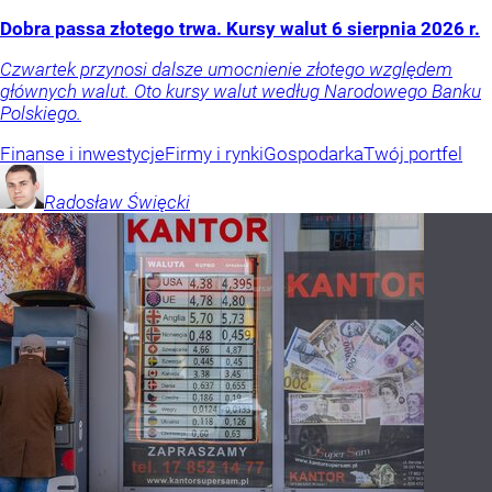
Dobra passa złotego trwa. Kursy walut 6 sierpnia 2026 r.
Czwartek przynosi dalsze umocnienie złotego względem
głównych walut. Oto kursy walut według Narodowego Banku
Polskiego.
Finanse i inwestycje
Firmy i rynki
Gospodarka
Twój portfel
Radosław
Święcki