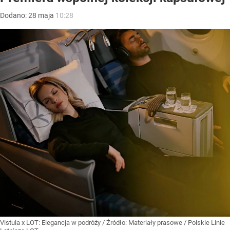
Dodano:
28
maja
10:28
Vistula x LOT: Elegancja w podróży
/ Źródło:
Materiały prasowe
/
Polskie Linie