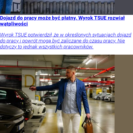
Dojazd do pracy może być płatny. Wyrok TSUE rozwiał
wątpliwości
Wyrok TSUE potwierdził, że w określonych sytuacjach dojazd
do pracy i powrót mogą być zaliczane do czasu pracy. Nie
dotyczy to jednak wszystkich pracowników.