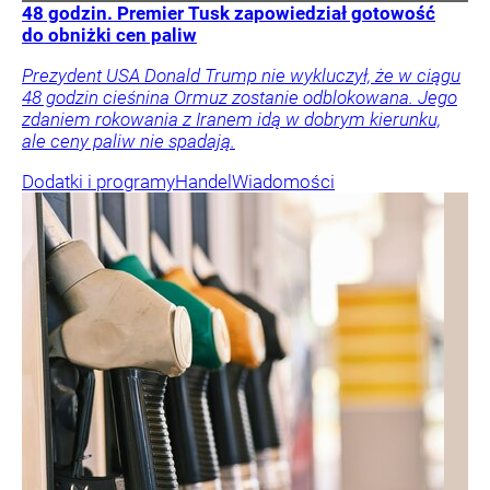
48 godzin. Premier Tusk zapowiedział gotowość
do obniżki cen paliw
Prezydent USA Donald Trump nie wykluczył, że w ciągu
48 godzin cieśnina Ormuz zostanie odblokowana. Jego
zdaniem rokowania z Iranem idą w dobrym kierunku,
ale ceny paliw nie spadają.
Dodatki i programy
Handel
Wiadomości