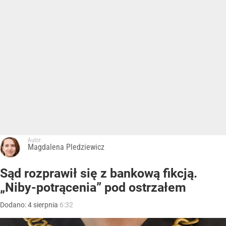
Autor:
Magdalena Pledziewicz
Sąd rozprawił się z bankową fikcją.
„Niby-potrącenia” pod ostrzałem
Dodano:
4
sierpnia
6:32