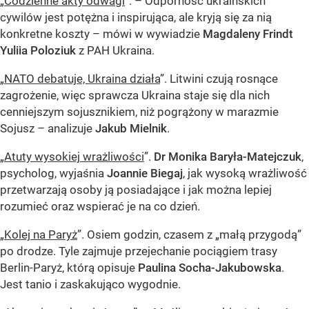
„
Codzienne akty odwagi
”. – Odporność ukraińskich
cywilów jest potężna i inspirująca, ale kryją się za nią
konkretne koszty – mówi w wywiadzie
Magdaleny Frindt
Yuliia Poloziuk
z PAH Ukraina.
„
NATO debatuje, Ukraina działa
”. Litwini czują rosnące
zagrożenie, więc sprawcza Ukraina staje się dla nich
cenniejszym sojusznikiem, niż pogrążony w marazmie
Sojusz – analizuje
Jakub Mielnik
.
„
Atuty wysokiej wrażliwości
”.
Dr Monika Baryła-Matejczuk
,
psycholog, wyjaśnia
Joannie Biegaj
, jak wysoką wrażliwość
przetwarzają osoby ją posiadające i jak można lepiej
rozumieć oraz wspierać je na co dzień.
„
Kolej na Paryż
”. Osiem godzin, czasem z „małą przygodą”
po drodze. Tyle zajmuje przejechanie pociągiem trasy
Berlin-Paryż, którą opisuje
Paulina Socha-Jakubowska
.
Jest tanio i zaskakująco wygodnie.