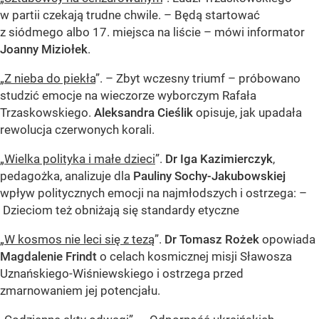
w partii czekają trudne chwile. – Będą startować
z siódmego albo 17. miejsca na liście – mówi informator
Joanny Miziołek
.
„
Z nieba do piekła
”. – Zbyt wczesny triumf – próbowano
studzić emocje na wieczorze wyborczym Rafała
Trzaskowskiego.
Aleksandra Cieślik
opisuje, jak upadała
rewolucja czerwonych korali.
„
Wielka polityka i małe dzieci
”.
Dr Iga Kazimierczyk
,
pedagożka, analizuje dla
Pauliny Sochy-Jakubowskiej
wpływ politycznych emocji na najmłodszych i ostrzega: –
Dzieciom też obniżają się standardy etyczne
„
W kosmos nie leci się z tezą
”.
Dr Tomasz Rożek
opowiada
Magdalenie Frindt
o celach kosmicznej misji Sławosza
Uznańskiego-Wiśniewskiego i ostrzega przed
zmarnowaniem jej potencjału.