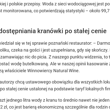
kiej i polskie przepisy. Woda z sieci wodociągowej je
jest monitorowana, co potwierdzają statystyki – około 9
stępniania kranówki po stałej cenie
edział się w tej sprawie poznański restaurator: – Darm
liku, czeka na gości i jest uzupełniana, gdy się skończy
ie zamawiając nic do picia. Z naszego punktu widzenia, to
ostać wodę butelkowaną. Ale w naszej opinii kasowanie z
czą właściciele Winnowiercy Natural Wine.
rej autorzy chcą ustawowego obowiązku dla wszystkich lo
po stałej cenie ustalonej na podstawie taryf lokalnych 
szt jednego litra wody z kranu to średnio nawet nie jede
zł, co jest barierą ekonomiczną szczególnie dla rodzin dz