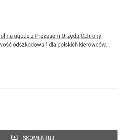
edł na ugodę z Prezesem Urzędu Ochrony
iwość odszkodowań dla polskich kierowców.
SKOMENTUJ