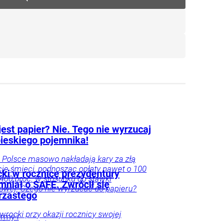
jest papier? Nie. Tego nie wyrzucaj
bieskiego pojemnika!
Polsce masowo nakładają kary za złą
ję śmieci, podnosząc opłaty nawet o 100
ki w rocznicę prezydentury
 400 proc. w stosunku do stawki
mniał o SAFE. Zwrócił się
wej. Czego nie wyrzucać do papieru?
rzastego
wrocki przy okazji rocznicy swojej
irmy i