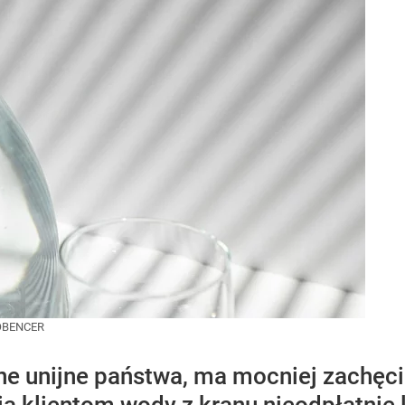
OBENCER
ne unijne państwa, ma mocniej zachęcić