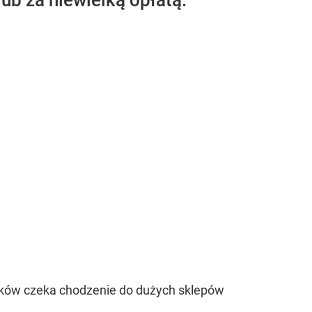
ub za niewielką opłatą.
aków czeka chodzenie do dużych sklepów