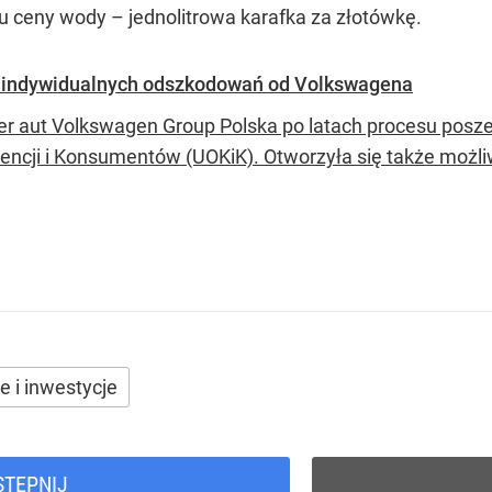
ceny wody – jednolitrowa karafka za złotówkę.
o indywidualnych odszkodowań od Volkswagena
er aut Volkswagen Group Polska po latach procesu posz
encji i Konsumentów (UOKiK). Otworzyła się także możl
e i inwestycje
STĘPNIJ