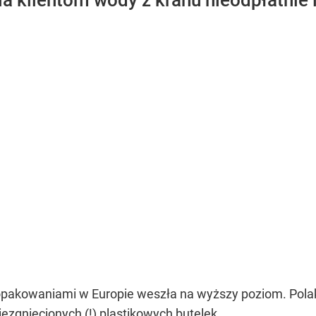
a klientom wody z kranu nieodpłatnie l
 opakowaniami w Europie weszła na wyższy poziom. Pol
ezgniecionych (!) plastikowych butelek.