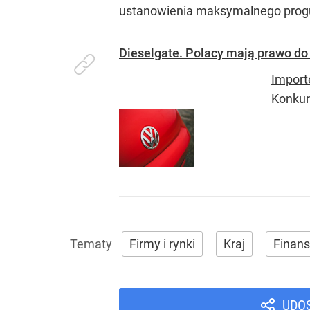
ustanowienia maksymalnego progu 
Dieselgate. Polacy mają prawo d
Import
Konkur
Firmy i rynki
Kraj
Finans
UDO