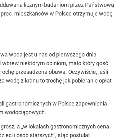
st poddawana licznym badaniom przez Państwową
9,7 proc. mieszkańców w Polsce otrzymuje wodę
owa woda jest u nas od pierwszego dnia
. I wbrew niektórym opiniom, mało który gość
 trochę przesadzona obawa. Oczywiście, jeśli
a wodę z kranu to trochę jak pobieranie opłat
kali gastronomicznych w Polsce zapewnienia
firm wodociągowych.
n grosz, a „w lokalach gastronomicznych cena
ieci i osób starszych”, stąd postulat