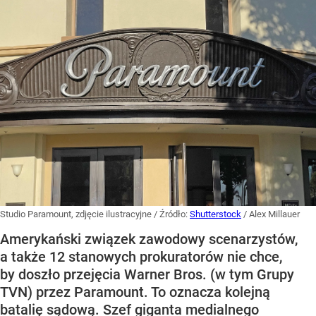
Studio Paramount, zdjęcie ilustracyjne
/ Źródło:
Shutterstock
/
Alex Millauer
Amerykański związek zawodowy scenarzystów,
a także 12 stanowych prokuratorów nie chce,
by doszło przejęcia Warner Bros. (w tym Grupy
TVN) przez Paramount. To oznacza kolejną
batalię sądową. Szef giganta medialnego