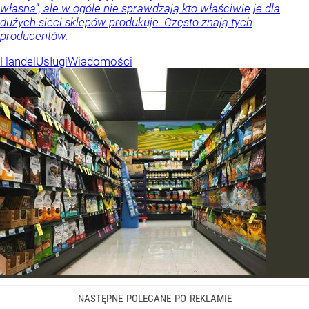
własna”, ale w ogóle nie sprawdzają kto właściwie je dla
dużych sieci sklepów produkuje. Często znają tych
producentów.
Handel
Usługi
Wiadomości