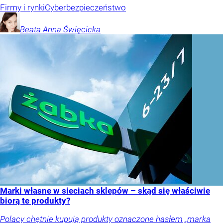
Firmy i rynki
Cyberbezpieczeństwo
Beata Anna
Święcicka
Marki własne w sieciach sklepów – skąd się właściwie
biorą te produkty?
Polacy chętnie kupują produkty oznaczone hasłem „marka