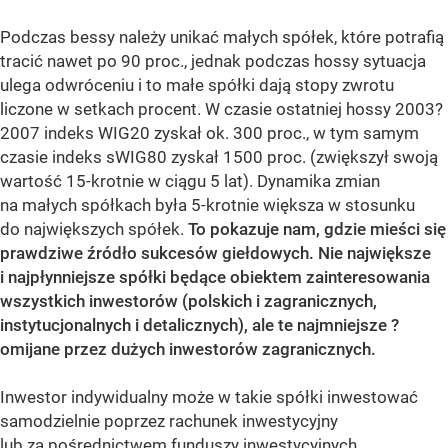
Podczas bessy należy unikać małych spółek, które potrafią
tracić nawet po 90 proc., jednak podczas hossy sytuacja
ulega odwróceniu i to małe spółki dają stopy zwrotu
liczone w setkach procent. W czasie ostatniej hossy 2003?
2007 indeks WIG20 zyskał ok. 300 proc., w tym samym
czasie indeks sWIG80 zyskał 1500 proc. (zwiększył swoją
wartość 15-krotnie w ciągu 5 lat). Dynamika zmian
na małych spółkach była 5-krotnie większa w stosunku
do największych spółek.
To pokazuje nam, gdzie mieści się
prawdziwe źródło sukcesów giełdowych. Nie największe
i najpłynniejsze spółki będące obiektem zainteresowania
wszystkich inwestorów (polskich i zagranicznych,
instytucjonalnych i detalicznych), ale te najmniejsze ?
omijane przez dużych inwestorów zagranicznych.
Inwestor indywidualny może w takie spółki inwestować
samodzielnie poprzez rachunek inwestycyjny
lub za pośrednictwem funduszy inwestycyjnych