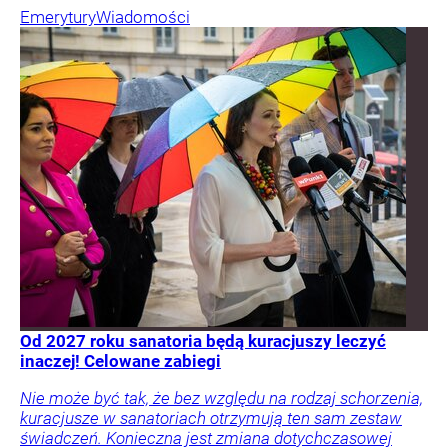
Emerytury
Wiadomości
Od 2027 roku sanatoria będą kuracjuszy leczyć
inaczej! Celowane zabiegi
Nie może być tak, że bez względu na rodzaj schorzenia,
kuracjusze w sanatoriach otrzymują ten sam zestaw
świadczeń. Konieczna jest zmiana dotychczasowej