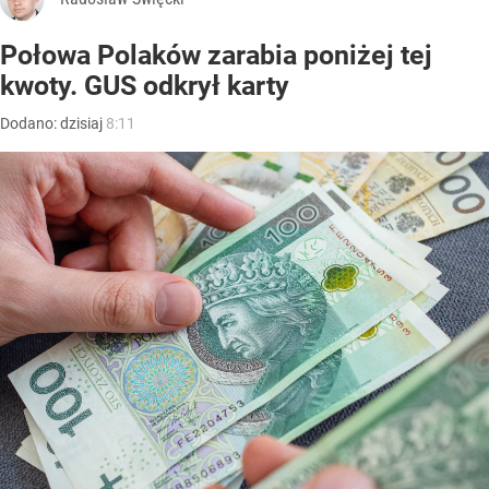
Połowa Polaków zarabia poniżej tej
kwoty. GUS odkrył karty
Dodano:
dzisiaj
8:11