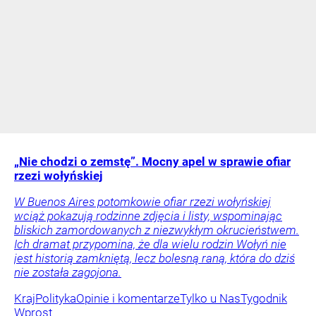
„Nie chodzi o zemstę”. Mocny apel w sprawie ofiar
rzezi wołyńskiej
W Buenos Aires potomkowie ofiar rzezi wołyńskiej
wciąż pokazują rodzinne zdjęcia i listy, wspominając
bliskich zamordowanych z niezwykłym okrucieństwem.
Ich dramat przypomina, że dla wielu rodzin Wołyń nie
jest historią zamkniętą, lecz bolesną raną, która do dziś
nie została zagojona.
Kraj
Polityka
Opinie i komentarze
Tylko u Nas
Tygodnik
Wprost