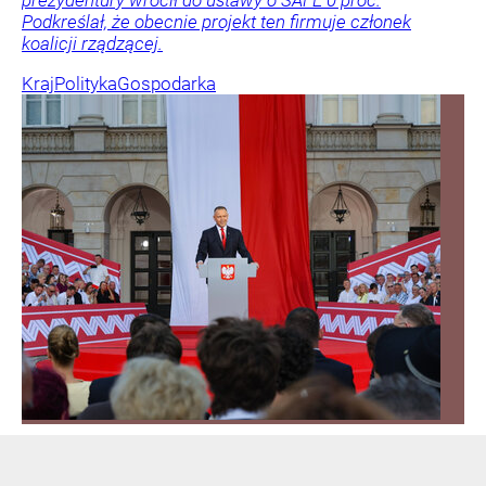
prezydentury wrócił do ustawy o SAFE 0 proc.
Podkreślał, że obecnie projekt ten firmuje członek
koalicji rządzącej.
Kraj
Polityka
Gospodarka