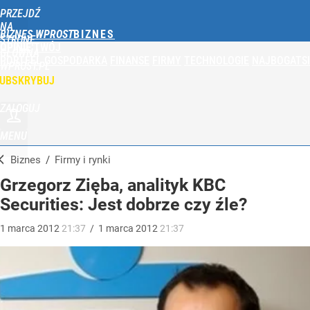
PRZEJDŹ
NA
BIZNES WPROST
STRONĘ
OPINIE
TWÓJ
GŁÓWNĄ
PORTFEL
GOSPODARKA
FINANSE
FIRMY
TECHNOLOGIE
NAJBOGATSI
WPROST.PL
UBSKRYBUJ
ZALOGUJ
MENU
Biznes
/
Firmy i rynki
Grzegorz Zięba, analityk KBC
Securities: Jest dobrze czy źle?
1
marca
2012
21:37
/
1
marca
2012
21:37