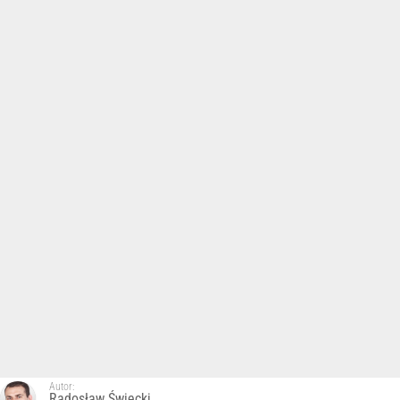
Autor:
Radosław Święcki