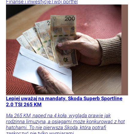
Finanse i inwestycje
Twój portfel
Lepiej uważaj na mandaty. Skoda Superb Sportline
2.0 TSI 265 KM
Ma 265 KM, napęd na 4 koła, wygląda prawie jak
rodzinna limuzyna, a osiągami może konkurować z hot
hatchami. To nie pierwsza Skoda, która potrafi
zaskoczyć nie tylko wymiarami.