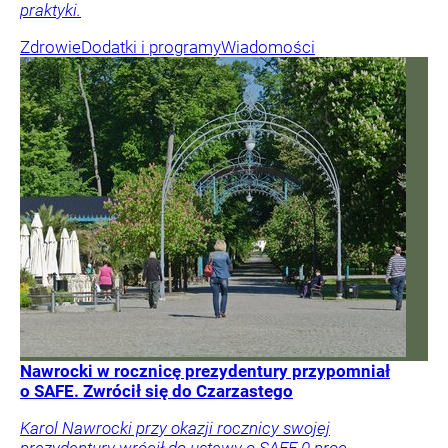
praktyki.
Zdrowie
Dodatki i programy
Wiadomości
Nawrocki w rocznicę prezydentury przypomniał
o SAFE. Zwrócił się do Czarzastego
Karol Nawrocki przy okazji rocznicy swojej