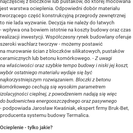
najczęściej z bloczków lub pustaków, do której mocowana
jest warstwa ocieplenia. Odpowiedni dobór materiału
tworzącego część konstrukcyjną przegrody zewnętrznej
to nie lada wyzwanie. Decyzja nie należy do łatwych
- wpływa ona bowiem istotnie na koszty budowy oraz czas
realizacji inwestycji. Współczesny rynek budowlany oferuje
szeroki wachlarz tworzyw - możemy postawić
na murowanie ścian z bloczków silikatowych, pustaków
ceramicznych lub betonu komórkowego. -
Z uwagi
na właściwości oraz szybkie tempo budowy i niski jej koszt,
wybór ostatniego materiału wydaje się być
najkorzystniejszym rozwiązaniem. Bloczki z betonu
komórkowego cechują się wysokim parametrem
izolacyjności cieplnej, z powodzeniem nadają się więc
do budownictwa energooszczędnego oraz pasywnego
- podpowiada Jarosław Kwaśniak, ekspert firmy Bruk-Bet,
producenta systemu budowy Termalica.
Ocieplenie - tylko jakie?