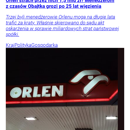
Orlen stracił przez nich 1,5 mld zł? Menedżerom
z czasów Obajtka grozi po 25 lat więzienia
Trzej byli menedżerowie Orlenu mogą na długie lata
trafić za kraty. Właśnie skierowano do sądu akt
oskarżenia w sprawie miliardowych strat państwowej
spółki.
Kraj
Polityka
Gospodarka