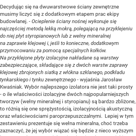
Decydując się na dwuwarstwowe ściany zewnętrzne
musimy liczyć się z dodatkowym etapem prac ekipy
budowlanej. -
Ocieplenie ściany nośnej wykonuje się
najczęściej metodą lekką mokrą, polegającą na przyklejeniu
do niej płyt styropianowych lub z wełny mineralnej
na zaprawie klejowej i, jeśli to konieczne, dodatkowym
przymocowaniu za pomocą specjalnych kołków.
Na przyklejone płyty izolacyjne nakładane są warstwy
zabezpieczające, składające się z dwóch warstw zaprawy
klejowej zbrojonych siatką z włókna szklanego, podkładu
tynkarskiego i tynku zewnętrznego -
wyjaśnia Jarosław
Kwaśniak
.
Wybór najlepszego izolatora nie jest taki prosty
- o ile właściwości izolacyjne dwóch najpopularniejszych
tworzyw (wełny mineralnej i styropianu) są bardzo zbliżone,
to różnią się one sprężystością, izolacyjnością akustyczną
oraz właściwościami paroprzepuszczalnymi. Lepiej w tym
zestawieniu prezentuje się wełna mineralna, choć trzeba
zaznaczyć, że jej wybór wiązać się będzie z nieco wyższym