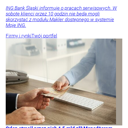
ING Bank Śląski informuje o pracach serwisowych. W
sobotę klienci przez 10 godzin nie będą mogli
skorzystać z modułu Makler dostępnego w systemie
Moje ING.
Firmy i rynki
Twój portfel