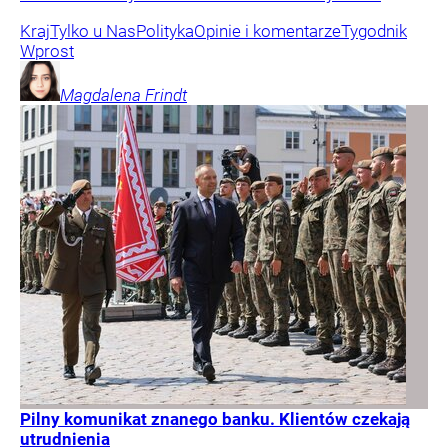
Kraj
Tylko u Nas
Polityka
Opinie i komentarze
Tygodnik
Wprost
Magdalena
Frindt
Pilny komunikat znanego banku. Klientów czekają
utrudnienia