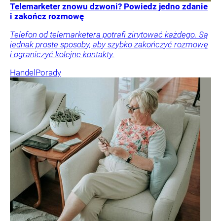
Telemarketer znowu dzwoni? Powiedz jedno zdanie
i zakończ rozmowę
Telefon od telemarketera potrafi zirytować każdego. Są
jednak proste sposoby, aby szybko zakończyć rozmowę
i ograniczyć kolejne kontakty.
Handel
Porady