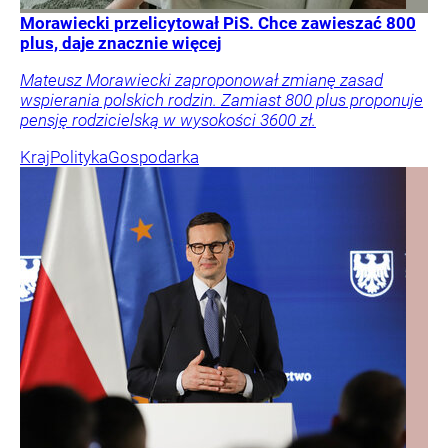
Morawiecki przelicytował PiS. Chce zawieszać 800
plus, daje znacznie więcej
Mateusz Morawiecki zaproponował zmianę zasad
wspierania polskich rodzin. Zamiast 800 plus proponuje
pensję rodzicielską w wysokości 3600 zł.
Kraj
Polityka
Gospodarka