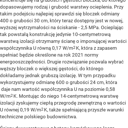
koncentruje się na grubości i gęstości bloczka, do którego
dopasowujemy rodzaj i grubość warstwy ocieplenia. Przy
takim podejściu najlepiej sprawdzi się bloczek odmiany
400 o grubości 30 cm, który teraz dostępny jest w nowej,
wyższej wytrzymałości na ściskanie - 2,5 MPa. Ocieplając
tak powstałą konstrukcję jedynie 10-centymetrową
warstwą izolacji otrzymamy ścianę o imponującej wartości
2
współczynnika U równą 0,17 W/m
K, która z zapasem
spełniać będzie określone na rok 2021 normy
energooszczędności. Drugie rozwiązanie pozwala wybrać
węższy bloczek o większej gęstości, do którego
dokładamy jednak grubszą izolację. W tym przypadku
wykorzystujemy odmianę 600 o grubości 24 cm, która
daje nam wartość współczynnika U na poziomie 0,58
2
W/m
K. Montując do niego 14-centymetrową warstwę
izolacji zyskujemy ciepłą przegrodę zewnętrzną o wartości
2
U równej 0,19 W/m
K, także spełniającą przyszłe warunki
techniczne polskiego budownictwa.