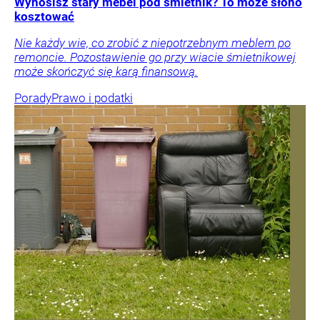
Wynosisz stary mebel pod śmietnik? To może słono
kosztować
Nie każdy wie, co zrobić z niepotrzebnym meblem po
remoncie. Pozostawienie go przy wiacie śmietnikowej
może skończyć się karą finansową.
Porady
Prawo i podatki