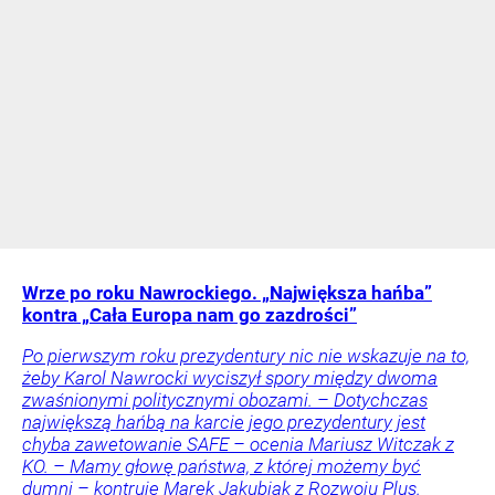
Wrze po roku Nawrockiego. „Największa hańba”
kontra „Cała Europa nam go zazdrości”
Po pierwszym roku prezydentury nic nie wskazuje na to,
żeby Karol Nawrocki wyciszył spory między dwoma
zwaśnionymi politycznymi obozami. – Dotychczas
największą hańbą na karcie jego prezydentury jest
chyba zawetowanie SAFE – ocenia Mariusz Witczak z
KO. – Mamy głowę państwa, z której możemy być
dumni – kontruje Marek Jakubiak z Rozwoju Plus.