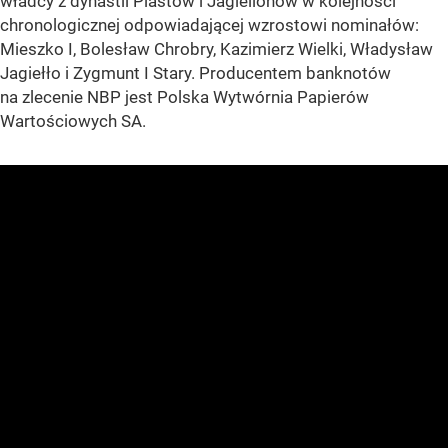
władcy z dynastii Piastów i Jagiellonów w kolejności
chronologicznej odpowiadającej wzrostowi nominałów:
Mieszko I, Bolesław Chrobry, Kazimierz Wielki, Władysław
Jagiełło i Zygmunt I Stary. Producentem banknotów
na zlecenie NBP jest Polska Wytwórnia Papierów
Wartościowych SA.