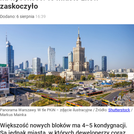
zaskoczyło
Dodano:
6
sierpnia
16:39
Panorama Warszawy. W tle PKiN – zdjęcie ilustracyjne
/ Źródło:
Shutterstock
/
Markus Mainka
Większość nowych bloków ma 4–5 kondygnacji.
Są jednak miasta, w których deweloperzy coraz