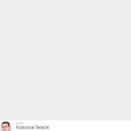
Autor:
Radosław Święcki