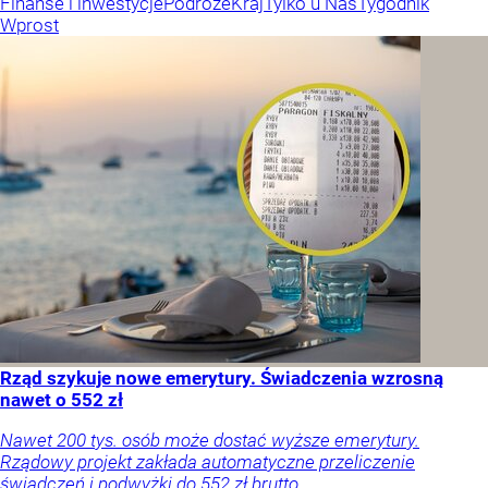
Finanse i inwestycje
Podróże
Kraj
Tylko u Nas
Tygodnik
Wprost
Rząd szykuje nowe emerytury. Świadczenia wzrosną
nawet o 552 zł
Nawet 200 tys. osób może dostać wyższe emerytury.
Rządowy projekt zakłada automatyczne przeliczenie
świadczeń i podwyżki do 552 zł brutto.