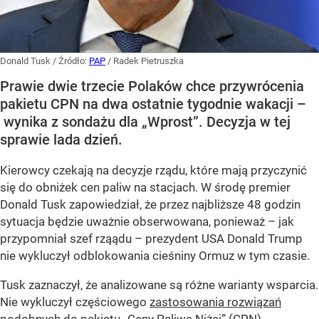
Donald Tusk
/ Źródło:
PAP
/
Radek Pietruszka
Prawie dwie trzecie Polaków chce przywrócenia
pakietu CPN na dwa ostatnie tygodnie wakacji –
wynika z sondażu dla „Wprost”. Decyzja w tej
sprawie lada dzień.
Kierowcy czekają na decyzje rządu, które mają przyczynić
się do obniżek cen paliw na stacjach. W środę premier
Donald Tusk zapowiedział, że przez najbliższe 48 godzin
sytuacja będzie uważnie obserwowana, ponieważ – jak
przypomniał szef rząądu – prezydent USA Donald Trump
nie wykluczył odblokowania cieśniny Ormuz w tym czasie.
Tusk zaznaczył, że analizowane są różne warianty wsparcia.
Nie wykluczył częściowego
zastosowania rozwiązań
podobnych do pakietu „Ceny Paliwa Niżej” (CPN
),