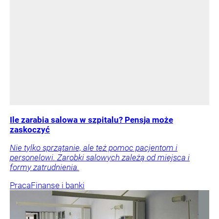
Ile zarabia salowa w szpitalu? Pensja może
zaskoczyć
Nie tylko sprzątanie, ale też pomoc pacjentom i
personelowi. Zarobki salowych zależą od miejsca i
formy zatrudnienia.
Praca
Finanse i banki