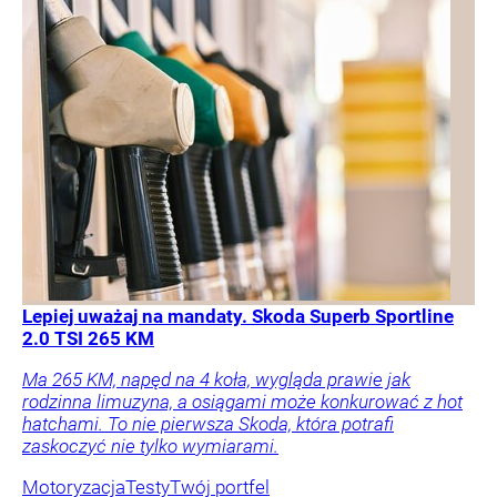
Lepiej uważaj na mandaty. Skoda Superb Sportline
2.0 TSI 265 KM
Ma 265 KM, napęd na 4 koła, wygląda prawie jak
rodzinna limuzyna, a osiągami może konkurować z hot
hatchami. To nie pierwsza Skoda, która potrafi
zaskoczyć nie tylko wymiarami.
Motoryzacja
Testy
Twój portfel