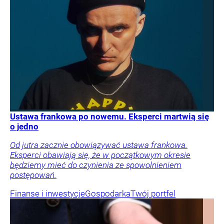
Ustawa frankowa po nowemu. Eksperci martwią się
o jedno
Od jutra zacznie obowiązywać ustawa frankowa.
Eksperci obawiają się, że w początkowym okresie
będziemy mieć do czynienia ze spowolnieniem
postępowań.
Finanse i inwestycje
Gospodarka
Twój portfel