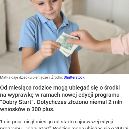
Matka daje dziecku pieniądze
/ Źródło:
Shutterstock
Od miesiąca rodzice mogą ubiegać się o środki
na wyprawkę w ramach nowej edycji programu
“Dobry Start”. Dotychczas złożono niemal 2 mln
wniosków o 300 plus.
1 sierpnia minął miesiąc od startu najnowszej edycji
programu „Dobry Start".
Rodzice mogą ubiegać się o 300 zł