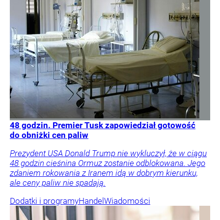
48 godzin. Premier Tusk zapowiedział gotowość
do obniżki cen paliw
Prezydent USA Donald Trump nie wykluczył, że w ciągu
48 godzin cieśnina Ormuz zostanie odblokowana. Jego
zdaniem rokowania z Iranem idą w dobrym kierunku,
ale ceny paliw nie spadają.
Dodatki i programy
Handel
Wiadomości