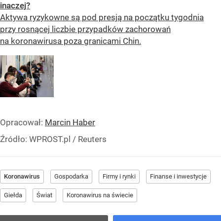
inaczej?
Aktywa ryzykowne są pod presją na początku tygodnia
przy rosnącej liczbie przypadków zachorowań
na koronawirusa poza granicami Chin.
Opracował:
Marcin Haber
Źródło:
WPROST.pl
/
Reuters
Koronawirus
Gospodarka
Firmy i rynki
Finanse i inwestycje
Giełda
Świat
Koronawirus na świecie