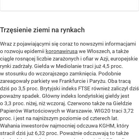
Trzęsienie ziemi na rynkach
Wraz z pojawiającymi się coraz to nowszymi informacjami
o rozwoju epidemii
koronawirusa
we Włoszech, a także
ciągle rosnącej liczbie zarażonych i ofiar w Azji, europejskie
rynki zadrżały. Giełda w Mediolanie traci już 4,5 proc.
w stosunku do wczorajszego zamknięcia. Podobnie
zareagowały parkiety we Frankfurcie i Paryżu. Oba tracą
dziś po 3,5 proc. Brytyjski indeks FTSE również zaliczył dziś
poważny spadek. Główny indeks londyńskiej giełdy jest
o 3,3 proc. niżej, niż wczoraj. Czerwono także na Giełdzie
Papierów Wartościowych w Warszawie. WIG20 traci 3,72
proc. i jest na najniższym poziomie od czterech lat.
Wahania inwestorów najmocniej odczuwa KGHM, który
stracił dziś już 6,32 proc. Poważnie odczuwają to także