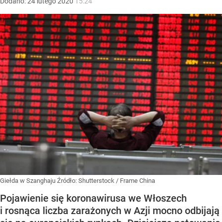
Dodano:
24
lutego
2020
15:24
Giełda w Szanghaju
Źródło:
Shutterstock
/
Frame China
Pojawienie się koronawirusa we Włoszech
i rosnąca liczba zarażonych w Azji mocno odbijają