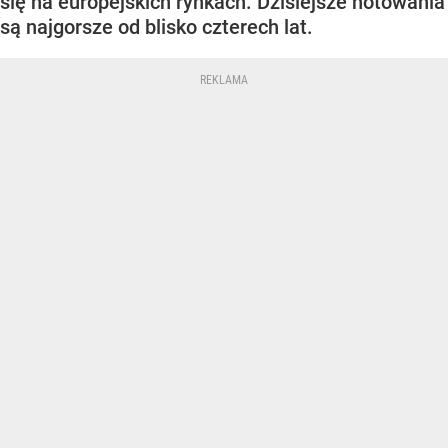
się na europejskich rynkach. Dzisiejsze notowania
są najgorsze od blisko czterech lat.