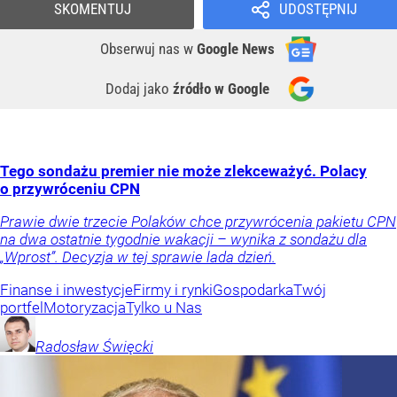
SKOMENTUJ
UDOSTĘPNIJ
Obserwuj nas
w
Google News
Dodaj jako
źródło w Google
Tego sondażu premier nie może zlekceważyć. Polacy
o przywróceniu CPN
Prawie dwie trzecie Polaków chce przywrócenia pakietu CPN
na dwa ostatnie tygodnie wakacji – wynika z sondażu dla
„Wprost”. Decyzja w tej sprawie lada dzień.
Finanse i inwestycje
Firmy i rynki
Gospodarka
Twój
portfel
Motoryzacja
Tylko u Nas
Radosław
Święcki