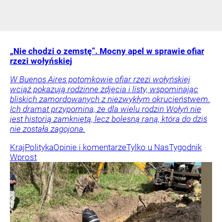
„Nie chodzi o zemstę”. Mocny apel w sprawie ofiar
rzezi wołyńskiej
W Buenos Aires potomkowie ofiar rzezi wołyńskiej
wciąż pokazują rodzinne zdjęcia i listy, wspominając
bliskich zamordowanych z niezwykłym okrucieństwem.
Ich dramat przypomina, że dla wielu rodzin Wołyń nie
jest historią zamkniętą, lecz bolesną raną, która do dziś
nie została zagojona.
Kraj
Polityka
Opinie i komentarze
Tylko u Nas
Tygodnik
Wprost