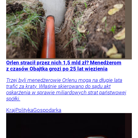
Orlen stracił przez nich 1,5 mld zł? Menedżerom
z czasów Obajtka grozi po 25 lat więzienia
Trzej byli menedżerowie Orlenu mogą na długie lata
trafić za kraty. Właśnie skierowano do sądu akt
oskarżenia w sprawie miliardowych strat państwowej
spółki.
Kraj
Polityka
Gospodarka