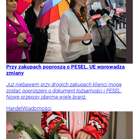
Przy zakupach poproszą o PESEL. UE wprowadza
zmiany
Już niebawem przy drogich zakupach klienci mogą
zostać poproszeni o dokument tożsamości i PESEL.
Nowe przepisy obejmą wiele branż.
Handel
Wiadomości