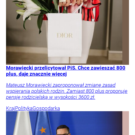
Morawiecki przelicytował PiS. Chce zawieszać 800
plus, daje znacznie więcej
Mateusz Morawiecki zaproponował zmianę zasad
wspierania polskich rodzin. Zamiast 800 plus proponuje
pensję rodzicielską w wysokości 3600 zł.
Kraj
Polityka
Gospodarka