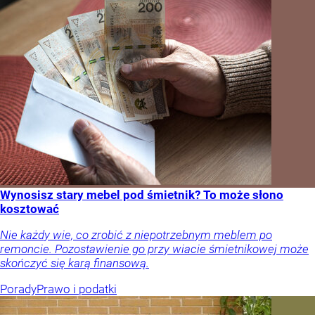
Wynosisz stary mebel pod śmietnik? To może słono
kosztować
Nie każdy wie, co zrobić z niepotrzebnym meblem po
remoncie. Pozostawienie go przy wiacie śmietnikowej może
skończyć się karą finansową.
Porady
Prawo i podatki