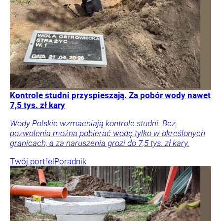
Kontrole studni przyspieszają. Za pobór wody nawet
7,5 tys. zł kary
Wody Polskie wzmacniają kontrole studni. Bez
pozwolenia można pobierać wodę tylko w określonych
granicach, a za naruszenia grozi do 7,5 tys. zł kary.
Twój portfel
Poradnik