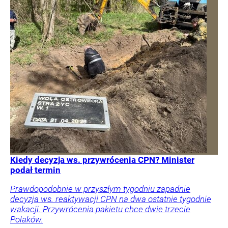
Kiedy decyzja ws. przywrócenia CPN? Minister
podał termin
Prawdopodobnie w przyszłym tygodniu zapadnie
decyzja ws. reaktywacji CPN na dwa ostatnie tygodnie
wakacji. Przywrócenia pakietu chce dwie trzecie
Polaków.