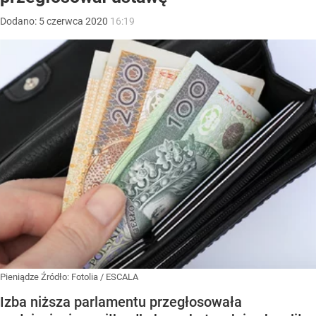
Dodano:
5
czerwca
2020
16:19
Pieniądze
Źródło:
Fotolia
/
ESCALA
Izba niższa parlamentu przegłosowała