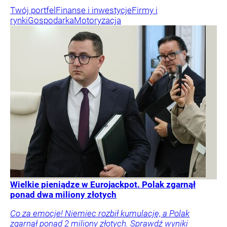
Twój portfel
Finanse i inwestycje
Firmy i
rynki
Gospodarka
Motoryzacja
Wielkie pieniądze w Eurojackpot. Polak zgarnął
ponad dwa miliony złotych
Co za emocje! Niemiec rozbił kumulację, a Polak
zgarnął ponad 2 miliony złotych. Sprawdź wyniki