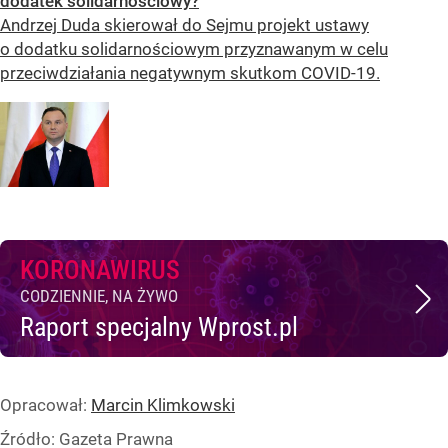
dodatek solidarnościowy?
Andrzej Duda skierował do Sejmu projekt ustawy
o dodatku solidarnościowym przyznawanym w celu
przeciwdziałania negatywnym skutkom COVID-19.
KORONAWIRUS
CODZIENNIE, NA ŻYWO
Raport specjalny Wprost.pl
Opracował:
Marcin Klimkowski
Źródło:
Gazeta Prawna