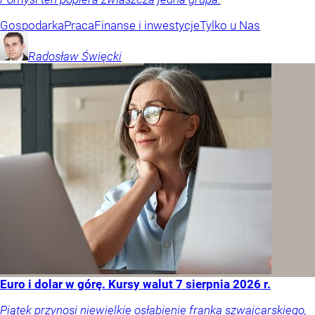
Gospodarka
Praca
Finanse i inwestycje
Tylko u Nas
Radosław
Święcki
Euro i dolar w górę. Kursy walut 7 sierpnia 2026 r.
Piątek przynosi niewielkie osłabienie franka szwajcarskiego,