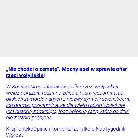
„Nie chodzi o zemstę”. Mocny apel w sprawie ofiar
rzezi wołyńskiej
W Buenos Aires potomkowie ofiar rzezi wołyńskiej
wciąż pokazują rodzinne zdjęcia i listy, wspominając
bliskich zamordowanych z niezwykłym okrucieństwem.
Ich dramat przypomina, że dla wielu rodzin Wołyń nie
jest historią zamkniętą, lecz bolesną raną, która do dziś
nie została zagojona.
Kraj
Polityka
Opinie i komentarze
Tylko u Nas
Tygodnik
Wprost