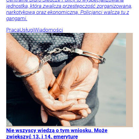
jednostka, która zwalcza przestępczość zorganizowaną,
narkotykową oraz ekonomiczną. Policjanci walczą tu z
gangami.
Praca
Usługi
Wiadomości
Nie wszyscy wiedzą o tym wniosku. Może
zwiększyć 13. i 14. emeryturę