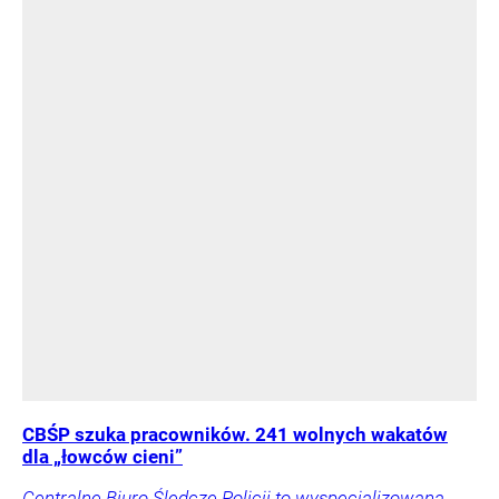
CBŚP szuka pracowników. 241 wolnych wakatów
dla „łowców cieni”
Centralne Biuro Śledcze Policji to wyspecjalizowana