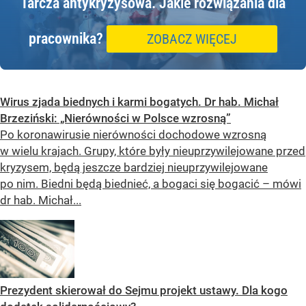
Tarcza antykryzysowa.
Jakie rozwiązania dla
pracownika?
ZOBACZ WIĘCEJ
Wirus zjada biednych i karmi bogatych. Dr hab. Michał
Brzeziński: „Nierówności w Polsce wzrosną”
Po koronawirusie nierówności dochodowe wzrosną
w wielu krajach. Grupy, które były nieuprzywilejowane przed
kryzysem, będą jeszcze bardziej nieuprzywilejowane
po nim. Biedni będą biednieć, a bogaci się bogacić – mówi
dr hab. Michał...
Prezydent skierował do Sejmu projekt ustawy. Dla kogo