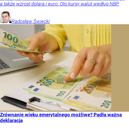
a także wzrost dolara i euro. Oto kursy walut według NBP.
Radosław
Święcki
Zrównanie wieku emerytalnego możliwe? Padła ważna
deklaracja