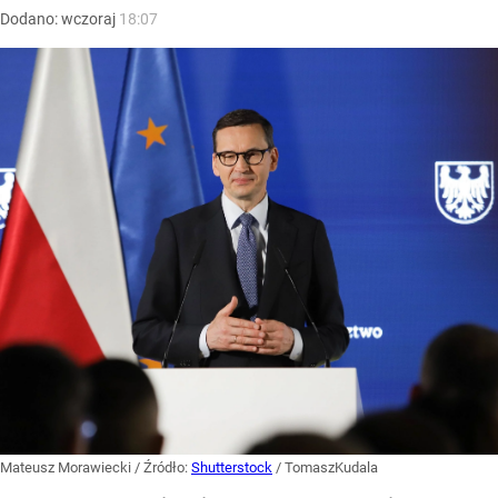
Dodano:
wczoraj
18:07
Mateusz Morawiecki
/ Źródło:
Shutterstock
/
TomaszKudala